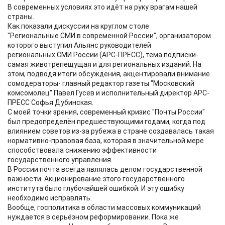
В современных условиях это идёт на руку врагам нашей
страны.
Как показали дискуссии на круглом столе
"Региональные СМИ в современной России", организатором
которого выступил Альянс руководителей
региональных СМИ России (АРС-ПРЕСС), тема подписки-
самая животрепещущая и для региональных изданий. На
этом, подводя итоги обсуждения, акцентировали внимание
сомодераторы- главный редактор газеты "Московский
комсомолец" Павел Гусев и исполнительный директор АРС-
ПРЕСС Софья Дубинская.
С моей точки зрения, современный кризис "Почты России"
был предопределён предшествующими годами, когда под
влиянием советов из-за рубежа в стране создавалась такая
нормативно-правовая база, которая в значительной мере
способствовала снижению эффективности
государственного управления.
В России почта всегда являлась делом государственной
важности. Акционирование этого государственного
института было глубочайшей ошибкой. И эту ошибку
необходимо исправлять.
Вообще, госполитика в области массовых коммуникаций
нуждается в серьёзном реформировании. Пока же