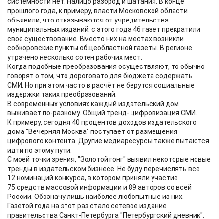
системности нет. Налицо разброд и шатания. В конце
прошлого года, к примеру, власти Московской области
объявили, что отказываются от учредительства
муниципальных изданий: с этого года 46 газет прекратили
своё существование. Вместо них на местах возникли
собкоровские пункты общеобластной газеты. В регионе
утрачено несколько сотен рабочих мест.
Когда подобные преобразования осуществляют, то обычно
говорят о том, что дороговато для бюджета содержать
СМИ. Но при этом часто в расчёт не берутся социальные
издержки таких преобразований.
В современных условиях каждый издательский дом
выживает по-разному. Общий тренд- цифровизация СМИ.
К примеру, сегодня 40 процентов доходов издательского
дома "Вечерняя Москва" поступает от размещения
цифрового контента. Другие медиаресурсы также пытаются
идти по этому пути.
С моей точки зрения, "Золотой гонг" выявил некоторые новые
тренды в издательском бизнесе. Не буду перечислять все
12 номинаций конкурса, в котором приняли участие
75 средств массовой информации и 89 авторов со всей
России. Обозначу лишь наиболее любопытные из них.
Газетой года на этот раз стало сетевое издание
правительства Санкт-Петербурга "Петербургский дневник".