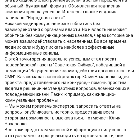
она выходила в электронной версии, а затем перешла и на
обычный- бумажный- формат. Объявленная подписная
кампания прошла успешно. И теперь в шапке издания
написано: "Народная газета".
Никакой медиаресурс не может обойтись без
взаимодействия с органами власти. Но и власть не может
обойтись без коммуникационных каналов, через которые она
может взаимодействовать с населением. Во все времена
люди искали и будут искать наиболее эффективные
информационные каналы.
С этой точки зрения довольно успешным стал проект
новосибирской газеты "Советская Сибирь", победившей в
номинации "За укрепление взаимодействия органов власти и
СМИ". Как сказала главный редактор Юлии Назаренко, идея
проекта, представленного на конкурсе,-- помочь простым
людям в решении нестандартных вопросов, возникающих в
повседневной жизни. Таких, к примеру, как жилищно-
коммунальные проблемы.
-- Мы можем привлечь экспертов, запросить ответы на
вопросы, опубликовать историю, предоставив всем
сторонам возможность высказаться,-- отмечает Юлия
Назаренко.
Всё-таки средствам массовой информации в силу своего
статуса намного проще выходить на органы власти, чем