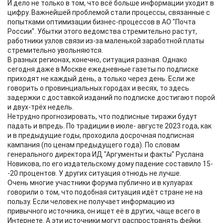
И дело не только в том, что всё больше информации уходит в
цифру. Важнейшей проблемой стали процессы, связанные с
попытками оптимизации бизнес-процессов в АО "Почта
России". Убытки этого ведомства стремительно растут,
работники узлов связи из-за маленькой заработной платы
стремительно увольняются.
В разных регионах, конечно, ситуация разная. Однако
сегодня даже в Москве ежедневные газеты по подписке
приходят не каждый день, а только через день. Если же
говорить о провинциальных городах и весях, то здесь
задержки с доставкой изданий по подписке достигают порой
и двух-трёх недель.
Нетрудно прогнозировать, что подписные тиражи будут
падать и впредь. По традиции в июле- августе 2023 года, как
и в предыдущие годы, проходила досрочная подписная
кампания (по ценам предыдущего года). По словам
генерального директора ИД "Аргументы и факты" Руслана
Новикова, по его издательскому дому падение составило 15-
-20 процентов. У других ситуация отнюдь не лучше.
Очень многие участники форума публично и в кулуарах
говорили о том, что подобная ситуация идёт стране не на
пользу. Если человек не получает информацию из
привычного источника, он ищет её в других, чаще всего в
Интернете. А эти источники могут распространять фейки.