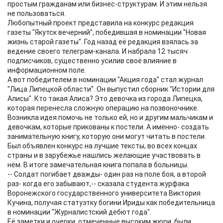
простым гражданам или бизнес-структурам. И этим нельзя
не пользоваться.
Любопытный проект представила на конкурс редакция
газеты "Якутск вечерний", победившая в номинации "Новая
жизнь старой газеты". Год назад её редакция взялась за
ведение своего телеграм-канала. И набрала 12 тысяч
подписчиков, существенно усилив своё влияние в
информационном поле.
А вот победителем в номинации "Акция года" стал журнал
"Лица Липецкой области". Он выпустил сборник "Истории для
Алисы". Кто такая Алиса? Это девочка из города Липецка,
которая перенесла сложную операцию на позвоночнике.
Возникла идея помочь не только ей, но и другим мальчикам и
девочкам, которые прикованы к постели. А именно- создать
занимательную книгу, которую они могут читать в постели.
Был объявлен конкурс на лучшие тексты, во всех концах
страны и в зарубежье нашлись желающие участвовать в
нём. В итоге замечательная книга попала в больницы.
-- Солдат погибает дважды- один раз на поле боя, а второй
раз- когда его забывают,-- сказала студента журфака
Воронежского государственного университета Виктория
Кучина, получая статуэтку богини Ириды как победительница
в номинации "Журналистский дебют года".
Её заметки и очерки, отмеченные высоким жюри, были