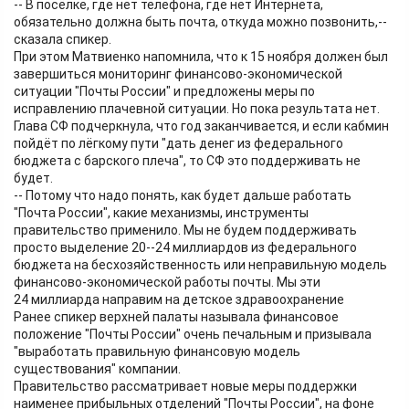
-- В посёлке, где нет телефона, где нет Интернета,
обязательно должна быть почта, откуда можно позвонить,--
сказала спикер.
При этом Матвиенко напомнила, что к 15 ноября должен был
завершиться мониторинг финансово-экономической
ситуации "Почты России" и предложены меры по
исправлению плачевной ситуации. Но пока результата нет.
Глава СФ подчеркнула, что год заканчивается, и если кабмин
пойдёт по лёгкому пути "дать денег из федерального
бюджета с барского плеча", то СФ это поддерживать не
будет.
-- Потому что надо понять, как будет дальше работать
"Почта России", какие механизмы, инструменты
правительство применило. Мы не будем поддерживать
просто выделение 20--24 миллиардов из федерального
бюджета на бесхозяйственность или неправильную модель
финансово-экономической работы почты. Мы эти
24 миллиарда направим на детское здравоохранение
Ранее спикер верхней палаты называла финансовое
положение "Почты России" очень печальным и призывала
"выработать правильную финансовую модель
существования" компании.
Правительство рассматривает новые меры поддержки
наименее прибыльных отделений "Почты России", на фоне