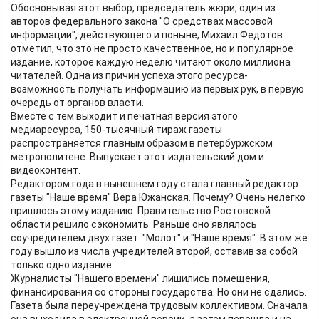
Обосновывая этот выбор, председатель жюри, один из
авторов федерального закона "О средствах массовой
информации", действующего и поныне, Михаил Федотов
отметил, что это не просто качественное, но и популярное
издание, которое каждую неделю читают около миллиона
читателей. Одна из причин успеха этого ресурса-
возможность получать информацию из первых рук, в первую
очередь от органов власти.
Вместе с тем выходит и печатная версия этого
медиаресурса, 150-тысячный тираж газеты
распространяется главным образом в петербуржском
метрополитене. Выпускает этот издательский дом и
видеоконтент.
Редактором года в нынешнем году стала главный редактор
газеты "Наше время" Вера Южанская. Почему? Очень нелегко
пришлось этому изданию. Правительство Ростовской
области решило сэкономить. Раньше оно являлось
соучредителем двух газет: "Молот" и "Наше время". В этом же
году вышло из числа учредителей второй, оставив за собой
только одно издание.
Журналисты "Нашего времени" лишились помещения,
финансирования со стороны государства. Но они не сдались.
Газета была переучреждена трудовым коллективом. Сначала