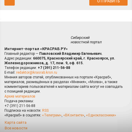
Сибирский
новостной портал
Интернет-портал «КРАСРАБ.РУ»
Главный редактор —
Павловский Владимир Евгеньевич.
Адрес редакции:
660075, Красноярский край, г. Красноярск, ул.
Железнодорожников, д. 17, пом. 9, оф. 615.
Телефон редакции:
+7 (391) 211-56-88
E-mail:
redaktor@krasrab.krsn.ru
Мнения авторов статей, опубликованных на портале «Красраб»,
материалов, размещённых в разделах «Мнения», «Молва», а также
комментариев пользователей к материалам сайта могут не совпадать
с позицией редакции.
Архив материалов
Подача рекламы:
+7 (391) 211-56-88
Подписка на новости:
RSS
«Красраб» в соцсетях:
«Телеграм»
,
«ВКонтакте»
,
«Одноклассники»
Карта сайта
Все новости