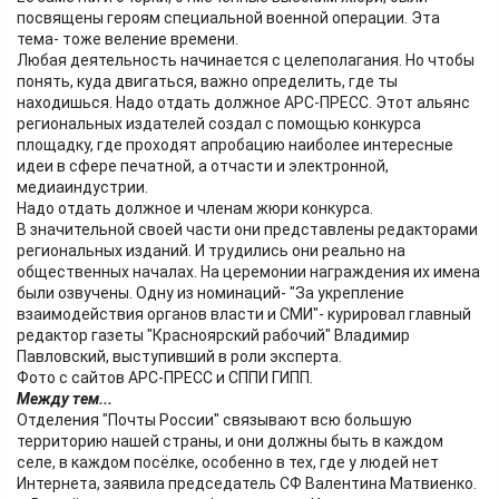
посвящены героям специальной военной операции. Эта
тема- тоже веление времени.
Любая деятельность начинается с целеполагания. Но чтобы
понять, куда двигаться, важно определить, где ты
находишься. Надо отдать должное АРС-ПРЕСС. Этот альянс
региональных издателей создал с помощью конкурса
площадку, где проходят апробацию наиболее интересные
идеи в сфере печатной, а отчасти и электронной,
медиаиндустрии.
Надо отдать должное и членам жюри конкурса.
В значительной своей части они представлены редакторами
региональных изданий. И трудились они реально на
общественных началах. На церемонии награждения их имена
были озвучены. Одну из номинаций- "За укрепление
взаимодействия органов власти и СМИ"- курировал главный
редактор газеты "Красноярский рабочий" Владимир
Павловский, выступивший в роли эксперта.
Фото с сайтов АРС-ПРЕСС и СППИ ГИПП.
Между тем...
Отделения "Почты России" связывают всю большую
территорию нашей страны, и они должны быть в каждом
селе, в каждом посёлке, особенно в тех, где у людей нет
Интернета, заявила председатель СФ Валентина Матвиенко.