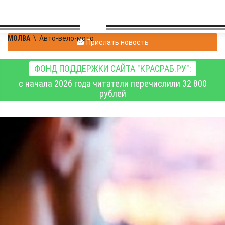
МОЛВА
\
Авто-вело-мото
Прислать новость
ФОНД ПОДДЕРЖКИ САЙТА "КРАСРАБ.РУ":
с начала 2026 года читатели перечислили 32 800
рублей
id314306805
|
Авто-вело-мото
09.04.2025 23:15
|
0
442
Названы автомобили, с
которыми россияне не
готовы расстаться