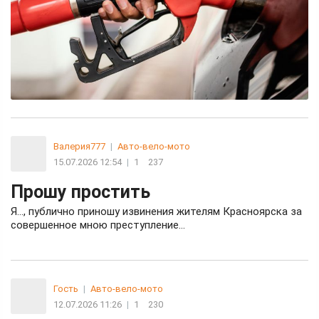
Валерия777
|
Авто-вело-мото
15.07.2026 12:54
|
1
237
Прошу простить
Я…, публично приношу извинения жителям Красноярска за
совершенное мною преступление…
Гость
|
Авто-вело-мото
12.07.2026 11:26
|
1
230