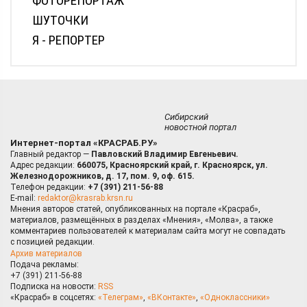
ФОТОРЕПОРТАЖ
ШУТОЧКИ
Я - РЕПОРТЕР
Сибирский
новостной портал
Интернет-портал «КРАСРАБ.РУ»
Главный редактор —
Павловский Владимир Евгеньевич.
Адрес редакции:
660075, Красноярский край, г. Красноярск, ул.
Железнодорожников, д. 17, пом. 9, оф. 615.
Телефон редакции:
+7 (391) 211-56-88
E-mail:
redaktor@krasrab.krsn.ru
Мнения авторов статей, опубликованных на портале «Красраб»,
материалов, размещённых в разделах «Мнения», «Молва», а также
комментариев пользователей к материалам сайта могут не совпадать
с позицией редакции.
Архив материалов
Подача рекламы:
+7 (391) 211-56-88
Подписка на новости:
RSS
«Красраб» в соцсетях:
«Телеграм»
,
«ВКонтакте»
,
«Одноклассники»