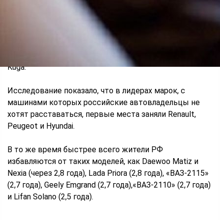
Из отечественных моделей дольше всего не готовы
продавать «ВАЗ-2107» (средний срок владения более
3 лет)», — говорится в исследовании.
В список также вошли модели Renault Scenic и Ford
Kuga.
Исследование показало, что в лидерах марок, с
машинами которых российские автовладельцы не
хотят расставаться, первые места заняли Renault,
Peugeot и Hyundai.
В то же время быстрее всего жители РФ
избавляются от таких моделей, как Daewoo Matiz и
Nexia (через 2,8 года), Lada Priora (2,8 года), «ВАЗ-2115»
(2,7 года), Geely Emgrand (2,7 года),«ВАЗ-2110» (2,7 года)
и Lifan Solano (2,5 года).