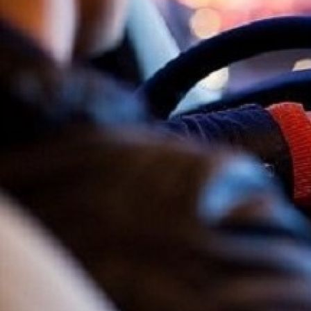
Дольше всего российские автовладельцы не
расстаются с моделями Volkswagen, Ford, SEAT, Renault
и Lada. Об этом свидетельствуют данные
исследования..
«В тройку моделей-лидеров по наибольшему
среднему сроку владения вошли Volkswagen Caddy
(почти 6 лет), Ford Galaxy (5 лет) и SEAT Altea (4,7 года).