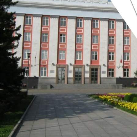
Власть
18.05.2026 11:58
351
Постановлением губернатора Алтайского края Виктора
Томенко на территории Алтайского края с сегодняшнего дня,
18 мая, отменён «в связи со стабилизацией обстановки с
природными пожарами».
Тем не менее, по данным синоптиков, в Алтайском крае с 18
по 21 мая местами сохранится высокая пожароопасность (4-
й класс), а в западных районах ожидается чрезвычайная
пожароопасность (5-й класс).
В Красноярском крае продолжает действовать особый
противопожарный режим. Посещение лесов ограничено,
запрещено разводить костры, сжигать мусор и сухую траву,