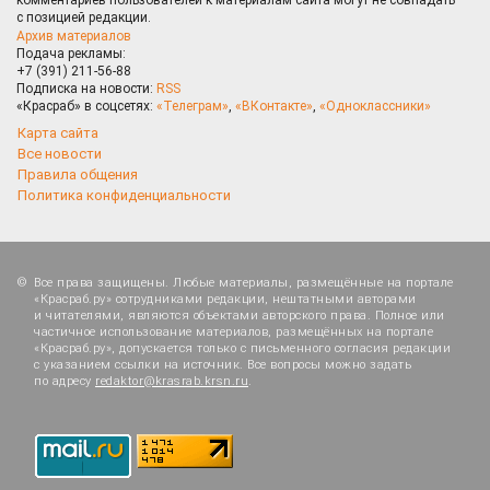
с позицией редакции.
Архив материалов
Подача рекламы:
+7 (391) 211-56-88
Подписка на новости:
RSS
«Красраб» в соцсетях:
«Телеграм»
,
«ВКонтакте»
,
«Одноклассники»
Карта сайта
Все новости
Правила общения
Политика конфиденциальности
Все права защищены. Любые материалы, размещённые на портале
«Красраб.ру» сотрудниками редакции, нештатными авторами
и читателями, являются объектами авторского права. Полное или
частичное использование материалов, размещённых на портале
«Красраб.ру», допускается только с письменного согласия редакции
с указанием ссылки на источник. Все вопросы можно задать
по адресу
redaktor@krasrab.krsn.ru
.