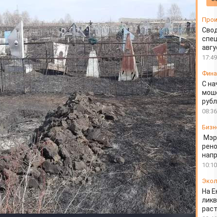
Прои
Свод
спец
авгу
17:49
Фин
С на
моше
руб
08:36
Бизн
Мэр
рено
напр
10:10
Экол
На Е
ликв
раст