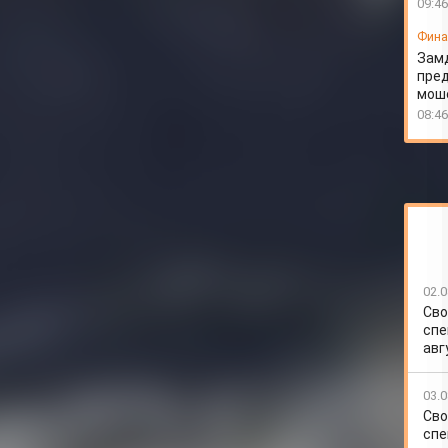
09:46
Фин
Зам
пред
моше
08:46
02.0
Сво
спе
авг
03.0
Сво
спе