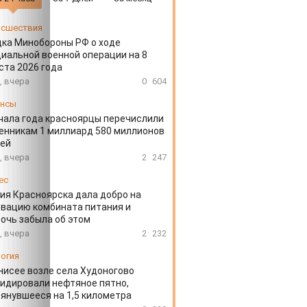
сшествия
ка Минобороны РФ о ходе
иальной военной операции на 8
ста 2026 года
, вчера
0
604
ансы
чала года красноярцы перечислили
нникам 1 миллиард 580 миллионов
лей
, вчера
2
247
ес
ия Красноярска дала добро на
вацию комбината питания и
очь забыла об этом
, вчера
2
232
огия
нисее возле села Худоногово
идировали нефтяное пятно,
янувшееся на 1,5 километра