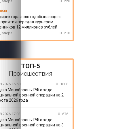
, вчера
0
220
ансы
директора золотодобывающего
приятия передал курьерам
нников 12 миллионов рублей
, вчера
0
216
ТОП-5
Происшествия
8.2026 16:58
0
1808
дка Минобороны РФ о ходе
циальной военной операции на 2
уста 2026 года
8.2026 17:03
0
676
дка Минобороны РФ о ходе
циальной военной операции на 3