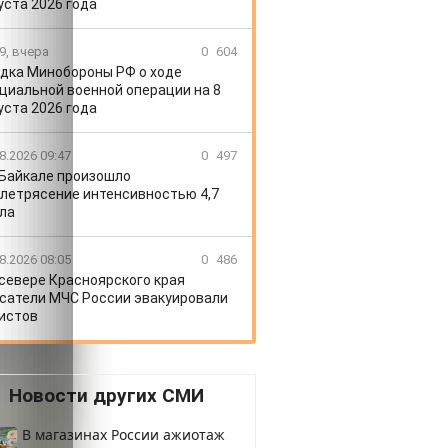
уста 2026 года
9, вчера
0
604
дка Минобороны РФ о ходе
циальной военной операции на 8
уста 2026 года
8.2026 09:47
0
497
 Байкале произошло
летрясение интенсивностью 4,7
ла
8.2026 08:05
0
486
 севере Красноярского края
сатели МЧС России эвакуировали
истов
Новости других СМИ
В магазинах России ажиотаж