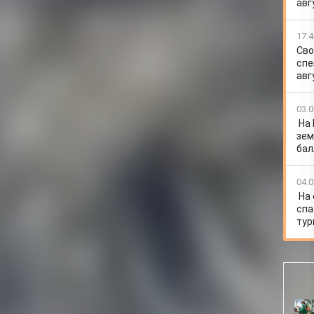
авг
17:4
Сво
спе
авг
03.0
На
зем
бал
04.0
На
спа
тур