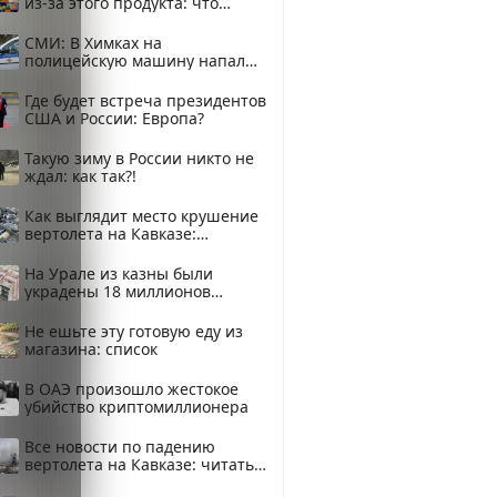
из-за этого продукта: что
купить?
СМИ: В Химках на
полицейскую машину напали
и подожгли.
Где будет встреча президентов
США и России: Европа?
Такую зиму в России никто не
ждал: как так?!
Как выглядит место крушение
вертолета на Кавказе:
смотреть
На Урале из казны были
украдены 18 миллионов
рублей
Не ешьте эту готовую еду из
магазина: список
В ОАЭ произошло жестокое
убийство криптомиллионера
Все новости по падению
вертолета на Кавказе: читать
здесь