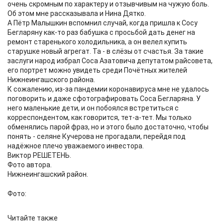
очень скромным по характеру и отзывчивым на чужую боль.
Об этом мне рассказывала и Нина Дятко.
А Пётр Малышкин вспомнил случай, когда пришла к Сосу
Бегларяну как-то раз бабушка с просьбой дать денег на
ремонт старенького холодильника, а он велел купить
старушке новый агрегат. Та - в слёзы от счастья. За такие
заслуги народ избрал Соса Азатовича депутатом райсовета,
его портрет можно увидеть среди Почётных жителей
Нижнеингашского района.
К сожалению, из-за пандемии коронавируса мне не удалось
поговорить и даже сфотографировать Соса Бегларяна. У
него маленькие дети, и он побоялся встретиться с
корреспондентом, как говорится, тет-а-тет. Мы только
обменялись парой фраз, но и этого было достаточно, чтобы
понять - селяне Кучерова не прогадали, перейдя под
надёжное плечо уважаемого инвестора.
Виктор РЕШЕТЕНЬ.
Фото автора.
Нижнеингашский район.
Фото:
Читайте также