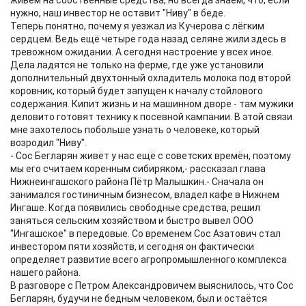
живём на собственные средства, но всегда знаем, что, если
нужно, наш инвестор не оставит "Ниву" в беде.
Теперь понятно, почему я уезжал из Кучерова с лёгким
сердцем. Ведь ещё четыре года назад селяне жили здесь в
тревожном ожидании. А сегодня настроение у всех иное.
Дела ладятся не только на ферме, где уже установили
дополнительный двухтонный охладитель молока под второй
коровник, который будет запущен к началу стойлового
содержания. Кипит жизнь и на машинном дворе - там мужики
деловито готовят технику к посевной кампании. В этой связи
мне захотелось побольше узнать о человеке, который
возродил "Ниву".
- Сос Бегларян живёт у нас ещё с советских времён, поэтому
мы его считаем коренным сибиряком,- рассказал глава
Нижнеингашского района Пётр Малышкин.- Сначала он
занимался гостиничным бизнесом, владел кафе в Нижнем
Ингаше. Когда появились свободные средства, решил
заняться сельским хозяйством и быстро вывел ООО
"Ингашское" в передовые. Со временем Сос Азатович стал
инвестором пяти хозяйств, и сегодня он фактически
определяет развитие всего агропромышленного комплекса
нашего района.
В разговоре с Петром Александровичем выяснилось, что Сос
Бегларян, будучи не бедным человеком, был и остаётся