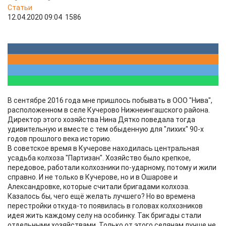
Статьи
12.04.2020 09:04
1586
В сентябре 2016 года мне пришлось побывать в ООО "Нива",
расположенном в селе Кучерово Нижнеингашского района.
Директор этого хозяйства Нина Дятко поведала тогда
удивительную и вместе с тем обыденную для "лихих" 90-х
годов прошлого века историю.
В советское время в Кучерове находилась центральная
усадьба колхоза "Партизан". Хозяйство было крепкое,
передовое, работали колхозники по-ударному, потому и жили
справно. И не только в Кучерове, но и в Ошарове и
Александровке, которые считали бригадами колхоза.
Казалось бы, чего ещё желать лучшего? Но во времена
перестройки откуда-то появилась в головах колхозников
идея жить каждому селу на особинку. Так бригады стали
отдельными хозяйствами. Только от этого селянам лучше не