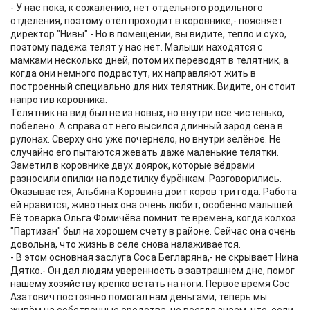
- У нас пока, к сожалению, нет отдельного родильного
отделения, поэтому отёл проходит в коровнике,- поясняет
директор "Нивы".- Но в помещении, вы видите, тепло и сухо,
поэтому падежа телят у нас нет. Малыши находятся с
мамками несколько дней, потом их переводят в телятник, а
когда они немного подрастут, их направляют жить в
построенный специально для них телятник. Видите, он стоит
напротив коровника.
Телятник на вид был не из новых, но внутри всё чистенько,
побелено. А справа от него высился длинный зарод сена в
рулонах. Сверху оно уже почернело, но внутри зелёное. Не
случайно его пытаются жевать даже маленькие телятки.
Заметил в коровнике двух доярок, которые вёдрами
разносили опилки на подстилку бурёнкам. Разговорились.
Оказывается, Альбина Коровина доит коров три года. Работа
ей нравится, животных она очень любит, особенно малышей.
Её товарка Ольга Фомичёва помнит те времена, когда колхоз
"Партизан" был на хорошем счету в районе. Сейчас она очень
довольна, что жизнь в селе снова налаживается.
- В этом основная заслуга Соса Бегларяна,- не скрывает Нина
Дятко.- Он дал людям уверенность в завтрашнем дне, помог
нашему хозяйству крепко встать на ноги. Первое время Сос
Азатович постоянно помогал нам деньгами, теперь мы