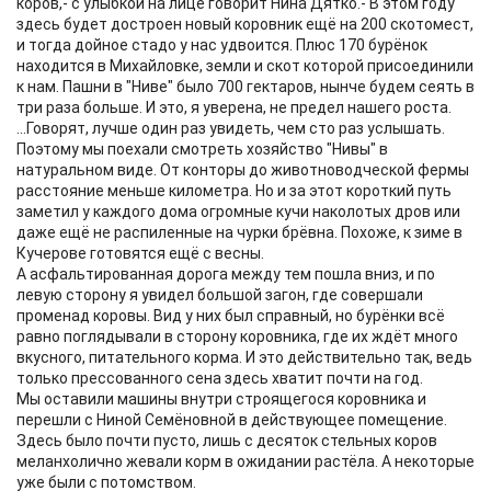
коров,- с улыбкой на лице говорит Нина Дятко.- В этом году
здесь будет достроен новый коровник ещё на 200 скотомест,
и тогда дойное стадо у нас удвоится. Плюс 170 бурёнок
находится в Михайловке, земли и скот которой присоединили
к нам. Пашни в "Ниве" было 700 гектаров, нынче будем сеять в
три раза больше. И это, я уверена, не предел нашего роста.
...Говорят, лучше один раз увидеть, чем сто раз услышать.
Поэтому мы поехали смотреть хозяйство "Нивы" в
натуральном виде. От конторы до животноводческой фермы
расстояние меньше километра. Но и за этот короткий путь
заметил у каждого дома огромные кучи наколотых дров или
даже ещё не распиленные на чурки брёвна. Похоже, к зиме в
Кучерове готовятся ещё с весны.
А асфальтированная дорога между тем пошла вниз, и по
левую сторону я увидел большой загон, где совершали
променад коровы. Вид у них был справный, но бурёнки всё
равно поглядывали в сторону коровника, где их ждёт много
вкусного, питательного корма. И это действительно так, ведь
только прессованного сена здесь хватит почти на год.
Мы оставили машины внутри строящегося коровника и
перешли с Ниной Семёновной в действующее помещение.
Здесь было почти пусто, лишь с десяток стельных коров
меланхолично жевали корм в ожидании растёла. А некоторые
уже были с потомством.