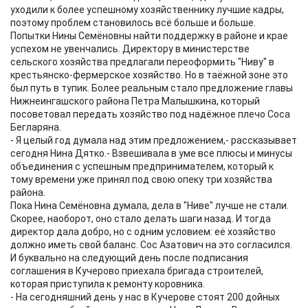
уходили к более успешному хозяйственнику лучшие кадры,
поэтому проблем становилось всё больше и больше.
Попытки Нины Семёновны найти поддержку в районе и крае
успехом не увенчались. Директору в министерстве
сельского хозяйства предлагали переоформить "Ниву" в
крестьянско-фермерское хозяйство. Но в таёжной зоне это
был путь в тупик. Более реальным стало предложение главы
Нижнеингашского района Петра Малышкина, который
посоветовал передать хозяйство под надёжное плечо Соса
Бегларяна.
- Я целый год думала над этим предложением,- рассказывает
сегодня Нина Дятко.- Взвешивала в уме все плюсы и минусы
объединения с успешным предпринимателем, который к
тому времени уже принял под свою опеку три хозяйства
района.
Пока Нина Семёновна думала, дела в "Ниве" лучше не стали.
Скорее, наоборот, оно стало делать шаги назад. И тогда
директор дала добро, но с одним условием: её хозяйство
должно иметь свой баланс. Сос Азатович на это согласился.
И буквально на следующий день после подписания
соглашения в Кучерово приехала бригада строителей,
которая приступила к ремонту коровника.
- На сегодняшний день у нас в Кучерове стоят 200 дойных