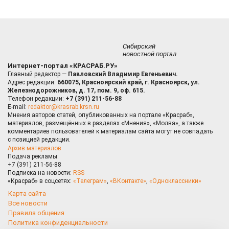
Сибирский
новостной портал
Интернет-портал «КРАСРАБ.РУ»
Главный редактор —
Павловский Владимир Евгеньевич.
Адрес редакции:
660075, Красноярский край, г. Красноярск, ул.
Железнодорожников, д. 17, пом. 9, оф. 615.
Телефон редакции:
+7 (391) 211-56-88
E-mail:
redaktor@krasrab.krsn.ru
Мнения авторов статей, опубликованных на портале «Красраб»,
материалов, размещённых в разделах «Мнения», «Молва», а также
комментариев пользователей к материалам сайта могут не совпадать
с позицией редакции.
Архив материалов
Подача рекламы:
+7 (391) 211-56-88
Подписка на новости:
RSS
«Красраб» в соцсетях:
«Телеграм»
,
«ВКонтакте»
,
«Одноклассники»
Карта сайта
Все новости
Правила общения
Политика конфиденциальности