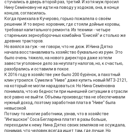
стучались в дверь второй раз, третий. И хотя муж просил
Нину Семёновну не идти на поводу у ходоков, она, в конце
концов, согласилась.
Когда приехала в Кучерово, горько пожалела о своём
решении. И то верно: коровник, где стояли дойные коровы,
требовал капитального ремонта. Из техники - четыре
стареньких зерноуборочных комбайна "Енисей" и столько же
древних тракторов.
Но взялся за гуж - не говори, что не дюж. И Нина Дятко
начала восстанавливать хозяйство буквально из руин. Это
было очень тяжело, на нового директора даже хотели
завести уголовное дело за неуплату налогов, но, к счастью,
разобрались и оставили в покое.
К 2016 году в хозяйстве уже было 200 бурёнок, а пахотный
клин утроился. Сумели в "Ниве" даже купить новый МТЗ-2121,
на который не могли нарадоваться. Но Нина Семёновна
понимала, что из бедности при нынешней ситуации в отрасли
всё равно не выйти. Объёмы производства не обеспечивали
нужный доход, поэтому заработная плата в "Ниве" была
невысокой.
Потому-то многие работники, узнав, что в хозяйстве
"Ингашское" Соса Бегларяна платят в разы больше,
переходили к нему. Нина Дятко своих земляков не осуждала,
понимая, что человек всегда ищет там, где лучше. Но