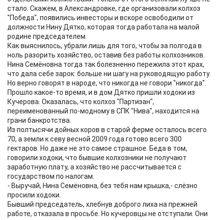
стало. Скажем, в Александровке, где организовали колхоз
"Победа", появились инвесторы и вскоре освободили от
должности Нину Дятко, которая тогда работала на малой
родине председателем.
Как выяснилось, убрали лишь для того, чтобы за полгода в
ноль разорить хозяйство, оставив без работы колхозников.
Нина Семёновна тогда так болезненно пережила этот крах,
что дала себе зарок: больше ни шагу на руководящую работу.
Но верно говорят в народе, что никогда не говори "никогда".
Прошло какое-то время, и в дом Дятко пришли ходоки из
Кучерова. Оказалась, что колхоз "Партизан",
переименованный по-модному в СПК "Нива", находится на
грани банкротства.
Из полтысячи дойных коров в старой ферме осталось всего
70, а земли к севу весной 2009 года готово всего 300
гектаров. Но даже не это самое страшное. Беда в том,
говорили ходоки, что бывшие колхозники не получают
заработную плату, а хозяйство не рассчитывается с
государством по налогам.
- Выручай, Нина Семёновна, без тебя нам крышка,- слёзно
просили ходоки.
Бывший председатель, хлебнув доброго лиха на прежней
работе, отказала в просьбе. Но кучеровцы не отступали. Они