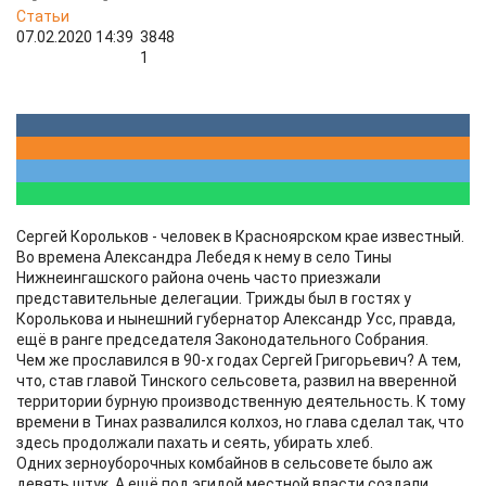
Статьи
07.02.2020 14:39
3848
1
Сергей Корольков - человек в Красноярском крае известный.
Во времена Александра Лебедя к нему в село Тины
Нижнеингашского района очень часто приезжали
представительные делегации. Трижды был в гостях у
Королькова и нынешний губернатор Александр Усс, правда,
ещё в ранге председателя Законодательного Собрания.
Чем же прославился в 90-х годах Сергей Григорьевич? А тем,
что, став главой Тинского сельсовета, развил на вверенной
территории бурную производственную деятельность. К тому
времени в Тинах развалился колхоз, но глава сделал так, что
здесь продолжали пахать и сеять, убирать хлеб.
Одних зерноуборочных комбайнов в сельсовете было аж
девять штук. А ещё под эгидой местной власти создали