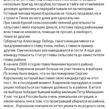
несколько бригад лесорубов, которые в тайге заготавливали
деловую древесину и перерабатывали её на пилораме.
Готовый пиломатериал Корольков не только продавал, но и
строил в Тинах из него дома для односельчан.
При такой бурной сельскохозяйственной деятельности
сельсовет имел хорошие деньги, а потому перед районными
властями не кланялся, помощи не просил, а наоборот,
помогал другим.
Губернатор Александр Лебедь такого инициативного и
предприимчивого главу очень любил, ставил в пример
другим. Сам несколько раз наведывался в гости. А ещё дал
команду повысить статус главы сельсовета до заместителя
главы района.
В начале 2000-х годов глава Нижнеингашского района
Леонид Ховренков решил больше не участвовать в выборах.
По всему было видно, что он протежировал Сергею
Королькову, который выставил свою кандидатуру на этот
пост. Но в последний момент Ховренков передумал и снова
решил побороться за главную должность в районе. В итоге
на выборах победил бывший майор милиции Пётр Малышкин.
У нас тогда в России была очень уникальная ситуация, а
заключалась она в том, что проигравший убирался из района,
иначе... Корольков сначала не хотел уезжать из родного села,