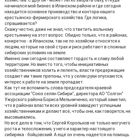
хозяйства. С другой - может легко забрать базу, откуда
начинался мой бизнес в Иланском районе и где сегодня
находится основное производство и контора нашего
крестьянско-фермерского хозяйства. Где логика,
спрашивается?
Скажу честно, даже не знал, что ответить вольному
крестьянину на этот вопрос. Обидно только, что в районах,
конкретно - в Иланском, так не по-хозяйски относятся к
людям, которые на свой страх и риск работают в сложных
сибирских условиях на земле.
Именно они сегодня составляют гордость и славу любой
территории. Но вместо того, чтобы инициативных
хозяйственников холить и лелеять, власти предержащие
создают им такие препоны, что у селян руки опускаются,
интерес к работе на земле пропадает.
Как тут не вспомнить слова председателя краевой
ассоциации "Союз селян Сибири", директора АО "Солгон"
Ужурского района Бориса Мельниченко, который заметил,
что в районах власти всех уровней завидуют успешным
хозяйственникам и делают всё, чтобы они, как говорится, не
высовывались.
Но всё дело в том, что Сергей Корольков не только могучего
роста и телосложения, у него и характер настоящего
сибиряка - бойцовский. А ещё он очень надеется на помощь