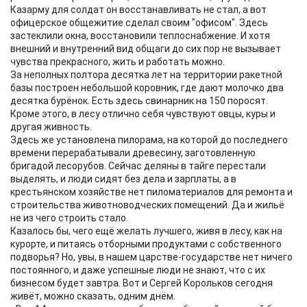
Казарму для солдат он восстанавливать не стал, а вот
офицерское общежитие сделал своим "офисом". Здесь
застеклили окна, восстановили теплоснабжение. И хотя
внешний и внутренний вид общаги до сих пор не вызывает
чувства прекрасного, жить и работать можно.
За неполных полтора десятка лет на территории ракетной
базы построен небольшой коровник, где дают молочко два
десятка бурёнок. Есть здесь свинарник на 150 поросят.
Кроме этого, в лесу отлично себя чувствуют овцы, куры и
другая живность.
Здесь же установлена пилорама, на которой до последнего
времени перерабатывали древесину, заготовленную
бригадой лесорубов. Сейчас деляны в тайге перестали
выделять, и люди сидят без дела и зарплаты, а в
крестьянском хозяйстве нет пиломатериалов для ремонта и
строительства животноводческих помещений. Да и жильё
не из чего строить стало.
Казалось бы, чего ещё желать лучшего, живя в лесу, как на
курорте, и питаясь отборными продуктами с собственного
подворья? Но, увы, в нашем царстве-государстве нет ничего
постоянного, и даже успешные люди не знают, что с их
бизнесом будет завтра. Вот и Сергей Корольков сегодня
живёт, можно сказать, одним днём.