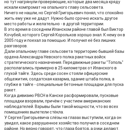
но тут нагрянули проверяющие, которые два месяца кряду
искали компромат на опального главу сельсовета.
Ничего не нашли, но Сергей Григорьевич понял, что спокойно
жить ему уже не дадут. Нужно было срочно искать другое
место работы и желательно - в другой территории.
В это время в соседнем Иланском районе главой был Виктор
Кочубей, которого Сергей Корольков хорошо знал. К нему он в
2005 году и поехал за помощью. И получил её без лишних
разговоров.
Дали опальному главе сельсовета территорию бывшей базы
ордена Александра Невского полка ракетных войск
стратегического назначения. Передвижные ракеты "Тополь"
располагались примерно в 25 километрах от Иланского в
глухой тайге. Здесь среди сосен стояли офицерские
общежития, солдатская казарма, здание штаба полка, а
глубже в тайге - специальные бетонные площадки для пуска
ракет.
Когда дивизию РВСН в Канске расформировали, пусковые
площадки взорвали, причём с участием американских
наблюдателей. Взрывы были такой мощности, что во всех
помещениях вылетели стёкла.
У Сергея Григорьевича слёзы на глазах выступили, когда он
увидел, какое разрушенное хозяйство получил в соседнем
районе. Но верно говорят, что глаза боятся, а руки делают.