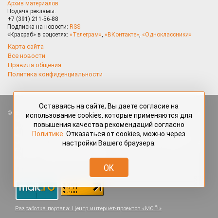
Архив материалов
Подача рекламы:
+7 (391) 211-56-88
Подписка на новости:
RSS
«Красраб» в соцсетях:
«Телеграм»
,
«ВКонтакте»
,
«Одноклассники»
Карта сайта
Все новости
Правила общения
Политика конфиденциальности
Оставаясь на сайте, Вы даете согласие на
Все права защищены. Любые материалы, размещённые на портале
использование cookies, которые применяются для
«Красраб.ру» сотрудниками редакции, нештатными авторами
повышения качества рекомендаций согласно
и читателями, являются объектами авторского права. Полное или
Политике
. Отказаться от cookies, можно через
частичное использование материалов, размещённых на портале
настройки Вашего браузера.
«Красраб.ру», допускается только с письменного согласия редакции
с указанием ссылки на источник. Все вопросы можно задать
по адресу
redaktor@krasrab.krsn.ru
.
OK
Разработка портала:
Центр интернет-проектов «МОЁ!»