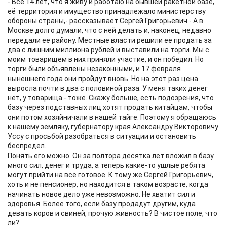
- Все 14 лет, что я живу и работаю на бывшей ракетной базе,
её территория и имущество принадлежало министерству
обороны страны,- рассказывает Сергей Григорьевич.- А в
Москве долго думали, что с ней делать и, наконец, недавно
передали её району. Местные власти решили её продать за
два с лишним миллиона рублей и выставили на торги. Мы с
моим товарищем в них приняли участие, и он победил. Но
торги были объявлены незаконными, и 17 февраля
нынешнего года они пройдут вновь. Но на этот раз цена
выросла почти в два с половиной раза. У меня таких денег
нет, у товарища - тоже. Скажу больше, есть подозрения, что
базу через подставных лиц хотят продать китайцам, чтобы
они потом хозяйничали в нашей тайге. Поэтому я обращаюсь
к нашему земляку, губернатору края Александру Викторовичу
Уссу с просьбой разобраться в ситуации и остановить
беспредел.
Понять его можно. Он за полтора десятка лет вложил в базу
много сил, денег и труда, а теперь какие-то ушлые ребята
могут прийти на всё готовое. К тому же Сергей Григорьевич,
хоть и не пенсионер, но находится в таком возрасте, когда
начинать новое дело уже невозможно. Не хватит сил и
здоровья. Более того, если базу продадут другим, куда
девать коров и свиней, прочую живность? В чистое поле, что
ли?