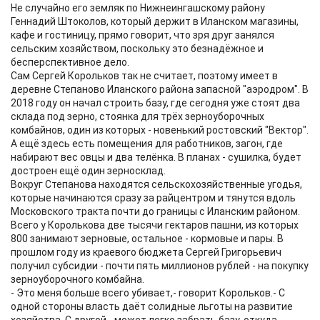
Не случайно его земляк по Нижнеингашскому району
Геннадий Штоколов, который держит в Иланском магазины,
кафе и гостиницу, прямо говорит, что зря друг занялся
сельским хозяйством, поскольку это безнадёжное и
бесперспективное дело.
Сам Сергей Корольков так не считает, поэтому имеет в
деревне Степаново Иланского района запасной "аэродром". В
2018 году он начал строить базу, где сегодня уже стоят два
склада под зерно, стоянка для трёх зерноуборочных
комбайнов, один из которых - новенький ростовский "Вектор".
А ещё здесь есть помещения для работников, загон, где
набирают вес овцы и два телёнка. В планах - сушилка, будет
достроен ещё один зерносклад.
Вокруг Степанова находятся сельскохозяйственные угодья,
которые начинаются сразу за райцентром и тянутся вдоль
Московского тракта почти до границы с Иланским районом.
Всего у Королькова две тысячи гектаров пашни, из которых
800 занимают зерновые, остальное - кормовые и пары. В
прошлом году из краевого бюджета Сергей Григорьевич
получил субсидии - почти пять миллионов рублей - на покупку
зерноуборочного комбайна.
- Это меня больше всего убивает,- говорит Корольков.- С
одной стороны власть даёт солидные льготы на развитие