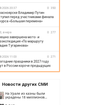
8.2026 20:37
0
350
расноярске Владимир Путин
тупил перед участниками финала
курса «Большая перемена»
3, вчера
0
277
пешно завершена мото- и
оэкспедиция «По маршруту
адия Тугаринова»
8.2026 11:03
0
271
огодние праздники в 2027 году
ут в России короче предыдущих
Новости других СМИ
На Урале из казны были
украдены 18 миллионов
рублей