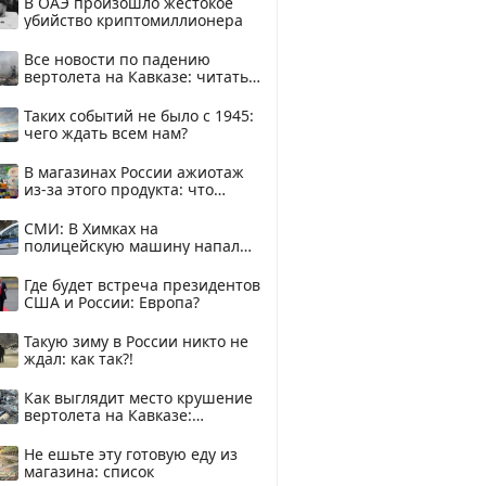
В ОАЭ произошло жестокое
убийство криптомиллионера
Все новости по падению
вертолета на Кавказе: читать
здесь
Таких событий не было с 1945:
чего ждать всем нам?
В магазинах России ажиотаж
из-за этого продукта: что
купить?
СМИ: В Химках на
полицейскую машину напали
и подожгли.
Где будет встреча президентов
США и России: Европа?
Такую зиму в России никто не
ждал: как так?!
Как выглядит место крушение
вертолета на Кавказе:
смотреть
Не ешьте эту готовую еду из
магазина: список