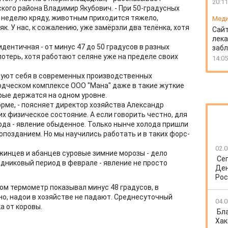
20:11
кого района Владимир Якубович. - При 50-градусных
е неделю кряду, животным приходится тяжело,
Мед
к. У нас, к сожалению, уже замёрзли два телёнка, хотя
Сайт
лека
дентичная - от минус 47 до 50 градусов в разных
заб
потерь, хотя работают селяне уже на пределе своих
14:05
вуют себя в современных производственных
одческом комплексе ООО "Мана" даже в такие жуткие
рые держатся на одном уровне.
рме, - поясняет директор хозяйства Александр
х физическое состояние. А если говорить честно, для
ода - явление обыденное. Только нынче холода пришли
с опозданием. Но мы научились работать и в таких форс-
02.0
жинцев и абанцев суровые зимние морозы - дело
Се
едниковый период в феврале - явление не просто
Ден
Рос
ом термометр показывал минус 48 градусов, в
есно, надои в хозяйстве не падают. Среднесуточный
04.0
а от коровы.
Бл
Хак