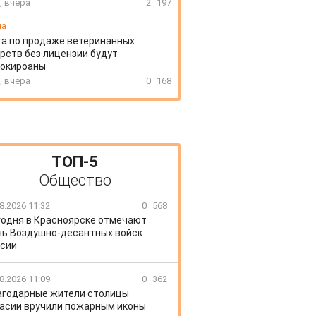
, вчера
2
197
иа
а по продаже ветеринанных
рств без лицензии будут
локироаны
, вчера
0
168
ТОП-5
Общество
8.2026 11:32
0
568
годня в Красноярске отмечают
ь Воздушно-десантных войск
сии
8.2026 11:09
0
362
агодарные жители столицы
асии вручили пожарным иконы