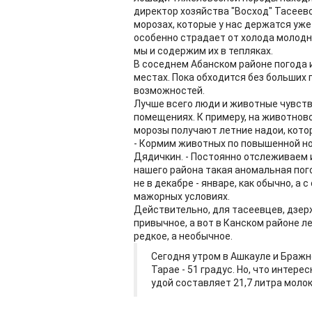
директор хозяйства "Восход" Тасеевс
морозах, которые у нас держатся уж
особенно страдает от холода молодня
мы и содержим их в тепляках.
В соседнем Абанском районе погода и
местах. Пока обходится без больших 
возможностей.
Лучше всего люди и животные чувст
помещениях. К примеру, на животнов
морозы получают летние надои, кото
- Кормим животных по повышенной но
Дядичкин. - Постоянно отслеживаем и
нашего района такая аномальная пог
не в декабре - январе, как обычно, а 
мажорных условиях.
Действительно, для тасеевцев, дзер
привычное, а вот в Канском районе л
редкое, а необычное.
Сегодня утром в Ашкауле и Бражн
Тарае - 51 градус. Но, что интер
удой составляет 21,7 литра молок