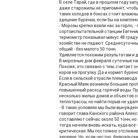
В селе Тарай, где в прошлом году за
даже старожилы не припомнят, чтобы 
таких холодов в боксах стоит влажны
здешние бурёнки, если бы на комплек
- Морозы крепко взяли нас за горло, 
сортоиспытательной станции Евгений
термометр показывал минус 48 градусо
хозяйстве не падают. Среднесуточный
общий - без малого 50 тонн.
Удивляется похожим результатам и д
В морозные дни февраля суточные на
Похоже, это связано с тем, считает 
коров на прогулку. Да и кормят бурёно
Если в сельской отрасли племзавода 
Красный Маяк возникли большие проб
повышенный расход горячей воды. Пр
несколько жилых домов и объектов с
теплотрассы, но найти порыв не удало
- В таких условиях мы были вынужден
говорит глава Канского района Алекс
составляют сейчас около 50 тонн, но 
тогда начнём вновь искать, куда всё-
критическая. Мы постоянно отслежива
деревне. Но, если честно, февральск