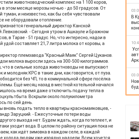
пустили животноводческий комплекс на 1 100 коров,
в этом месяце морозы ночью - до 50 градусов. От
03.0
й туман, и неизвестно, как бы себя чувствовали
В К
се не оборудовали отопление.
выс
- признаётся генеральный директор Канской
кон
 Левковский. - Сегодня утром в Ашкауле и Бражном
в, в Тарае - 51 градус. Но, что интересно, надои в
10:4
 удой составляет 21,7 литра молока от коровы, а
Ус
авт
иректор племзавода "Красный Маяк" Сергей Цуканов.
Арк
дои молока выросли здесь на 300-500 килограммов.
он, что в сильные холода животноводы не выпускают
к и молодняк КРС в такие дни, как говорится, от пуза.
03.0
обходится без ЧП, то в коммунальной сфере посёлка
Нов
лемы. Ещё месяц назад в местной котельной начался
буд
ишлось на время даже отключить подачу тепла в
оцкультбыта. Вскрыли около полукилометра
сь по сей день.
ы вновь подать тепло в квартиры красномаяковцев, -
андр Заруцкий. - Ежесуточные потери воды
другого выхода нет. Будем ждать, когда потеплеет, и
таки уходит вода. В целом по району ситуация пока не
ем, как идёт зимовка в каждом селе, в каждой
ие холода людям уже изрядно надоели. Всем хочется