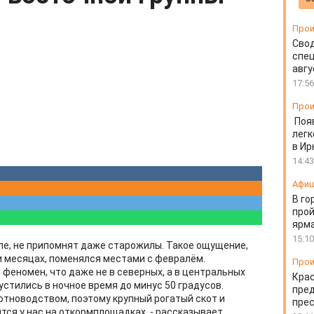
Прои
Свод
спец
авгу
17:56
Прои
Поя
легк
в Ир
14:43
Афи
В го
прой
ярм
15:10
але, не припомнят даже старожилы. Такое ощущение,
ти месяцах, поменялся местами с февралём.
Прои
феномен, что даже не в северных, а в центральных
Крас
стились в ночное время до минус 50 градусов.
пред
тноводством, поэтому крупный рогатый скот и
пре
ся у нас на откормплощадках, - рассказывает