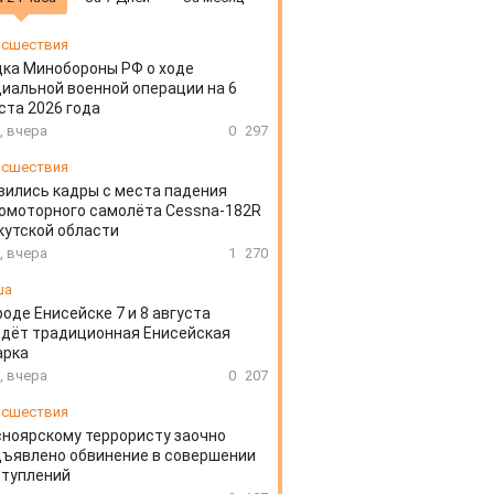
сшествия
ка Минобороны РФ о ходе
иальной военной операции на 6
ста 2026 года
, вчера
0
297
сшествия
вились кадры с места падения
омоторного самолёта Cessna-182R
кутской области
, вчера
1
270
ша
роде Енисейске 7 и 8 августа
дёт традиционная Енисейская
арка
, вчера
0
207
сшествия
ноярскому террористу заочно
ъявлено обвинение в совершении
ступлений