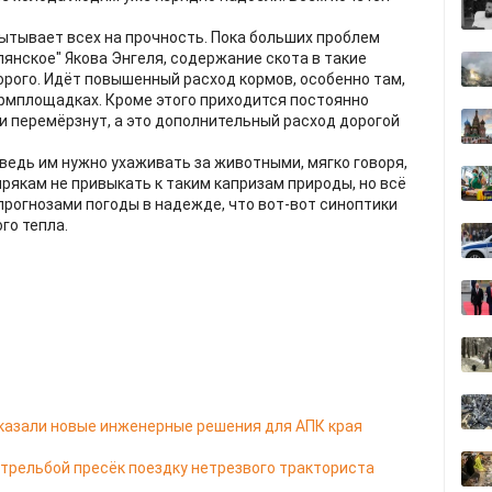
ытывает всех на прочность. Пока больших проблем
лянское" Якова Энгеля, содержание скота в такие
орого. Идёт повышенный расход кормов, особенно там,
ормплощадках. Кроме этого приходится постоянно
ни перемёрзнут, а это дополнительный расход дорогой
 ведь им нужно ухаживать за животными, мягко говоря,
рякам не привыкать к таким капризам природы, но всё
прогнозами погоды в надежде, что вот-вот синоптики
го тепла.
казали новые инженерные решения для АПК края
стрельбой пресёк поездку нетрезвого тракториста