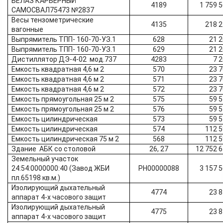
БЕЛАЗ КАРЬЕРНЫЙ
4189
1 759 
САМОСВАЛ75473 №2837
Весы тензометрические
4135
218 
вагонные
Выпрямитель ТПП- 160-70-УЗ.1
628
21 
Выпрямитель ТПП- 160-70-УЗ.1
629
21 
Дистиллятор ДЭ-4-02 мод.737
4283
7 
Емкость квадратная 4,6 м 2
570
23 
Емкость квадратная 4,6 м 2
571
23 
Емкость квадратная 4,6 м 2
572
23 
Емкость прямоугольная 25 м 2
575
59 
Емкость прямоугольная 25 м 2
576
59 
Емкость цилиндрическая
573
59 
Емкость цилиндрическая
574
112 
Емкость цилиндрическая 75 м 2
568
112 
Здание АБК со столовой
26, 27
12 752 
Земельный участок
24:54:0000000:40 (Завод ЖБИ
РН00000088
3 157 
пл.65198 кв.м.)
Изолирующий дыхательный
4774
23 
аппарат 4-х часового защит
Изолирующий дыхательный
4775
23 
аппарат 4-х часового защит