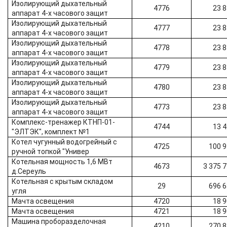
Изолирующий дыхательный
4776
23 
аппарат 4-х часового защит
Изолирующий дыхательный
4777
23 
аппарат 4-х часового защит
Изолирующий дыхательный
4778
23 
аппарат 4-х часового защит
Изолирующий дыхательный
4779
23 
аппарат 4-х часового защит
Изолирующий дыхательный
4780
23 
аппарат 4-х часового защит
Изолирующий дыхательный
4773
23 
аппарат 4-х часового защит
Комплекс-тренажер КТНП-01-
4744
13 
"ЭЛТЭК", комплект №1
Котел чугунный водогрейный с
4725
100 
ручной топкой "Универ
Котельная мощность 1,6 МВт
4673
3 375 
д.Сереуль
Котельная с крытым складом
29
696 
угля
Мачта освещения
4720
18 
Мачта освещения
4721
18 
Машина проборазделочная
4210
270 