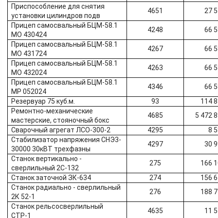
Приспособление для снятия
4651
27 
установки цилиндров подв
Прицеп cамосвальный БЦМ-58.1
4248
66 
МО 430424
Прицеп cамосвальный БЦМ-58.1
4267
66 
МО 431724
Прицеп cамосвальный БЦМ-58.1
4263
66 
МО 432024
Прицеп cамосвальный БЦМ-58.1
4346
66 
МР 052024
Резервуар 75 куб.м.
93
114 
Ремонтно-механические
4685
5 472 
мастерские, стояночный бокс
Сварочный агрегат ЛСО-300-2
4295
8 
Стабилизатор напряжения СНЭ3-
4297
30 
30000 30кВТ трехфазны
Станок вертикально -
275
166 
сверлильный 2С-132
Станок заточной ЗК-634
274
156 
Станок радиально - сверлильный
276
188 
2К 52-1
Станок рельсосверлильный
4635
11 
СТР-1