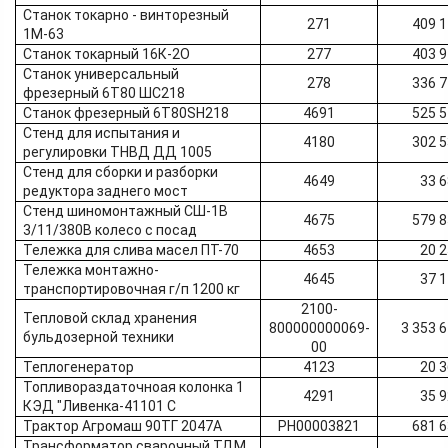
Станок токарно - винторезный
271
409 
1М-63
Станок токарный 16К-2О
277
403 
Станок универсальный
278
336 
фрезерный 6Т80 ШС218
Станок фрезерный 6Т80SН218
4691
525 
Стенд для испытания и
4180
302 
регулировки ТНВД ДД 1005
Стенд для сборки и разборки
4649
33 
редуктора заднего мост
Стенд шиномонтажный СШ-1В
4675
579 
3/11/380В колесо с посад
Тележка для слива масел ПТ-70
4653
20 
Тележка монтажно-
4645
37 
транспортировочная г/п 1200 кг
2100-
Тепловой склад хранения
800000000069-
3 353 
бульдозерной техники
00
Теплогенератор
4123
20 
Топливораздаточноая колонка 1
4291
35 
КЭД "Ливенка-41101 С
Трактор Агромаш 90ТГ 2047А
РН00003821
681 
Трансформатор сварочный ТДМ