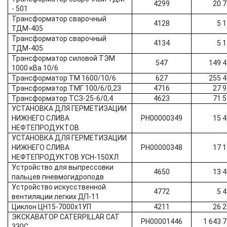
4299
20 
- 501
Трансформатор сварочный
4128
5 
ТДМ-405
Трансформатор сварочный
4134
5 
ТДМ-405
Трансформатор силовой ТЭМ
547
149 
1000 кВа 10/6
Трансформатор ТМ 1600/10/6
627
255 
Трансформатор ТМГ 100/6/0,23
4716
27 
Трансформатор ТСЗ-25-6/0,4
4623
71 
УСТАНОВКА ДЛЯ ГЕРМЕТИЗАЦИИ
НИЖНЕГО СЛИВА
РН00000349
15 
НЕФТЕПРОДУКТОВ
УСТАНОВКА ДЛЯ ГЕРМЕТИЗАЦИИ
НИЖНЕГО СЛИВА
РН00000348
17 
НЕФТЕПРОДУКТОВ УСН-150ХЛ
Устройство для выпрессовки
4650
13 
пальцев пневмогидроподв
Устройство искусственной
4772
5 
вентиляции легких ДП-11
Циклон ЦН15-7000х1УП
4211
26 
ЭКСКАВАТОР CATERPILLAR CAT
РН00001446
1 643 
330C