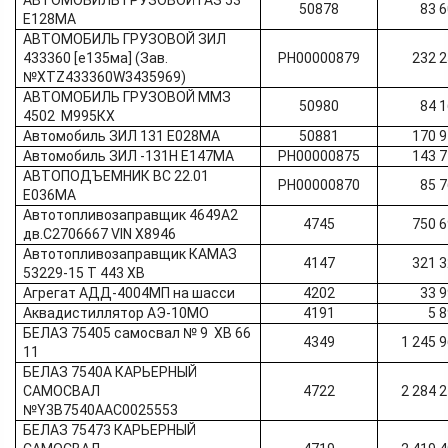
АВТОМОБИЛЬ ГРУЗОВОЙ ГАЗ 53
50878
83 
Е128МА
АВТОМОБИЛЬ ГРУЗОВОЙ ЗИЛ
433360 [е135ма] (Зав.
РН00000879
232 
№XTZ433360W3435969)
АВТОМОБИЛЬ ГРУЗОВОЙ ММЗ
50980
84 
4502 М995КХ
Автомобиль ЗИЛ 131 Е028МА
50881
170 
Автомобиль ЗИЛ -131Н Е147МА
РН00000875
143 
АВТОПОДЪЕМНИК ВС 22.01
РН00000870
85 
Е036МА
Автотопливозаправщик 4649А2
4745
750 
дв.С2706667 VIN Х8946
Автотопливозаправщик КАМАЗ
4147
321 
53229-15 Т 443 ХВ
Агрегат АДД-4004МП на шасси
4202
33 
Аквадистиллятор АЭ-10МО
4191
5 
БЕЛАЗ 75405 самосвал № 9 ХВ 66
4349
1 245 
11
БЕЛАЗ 7540A КАРЬЕРНЫЙ
САМОСВАЛ
4722
2 284 
№Y3B7540AAС0025553
БЕЛАЗ 75473 КАРЬЕРНЫЙ