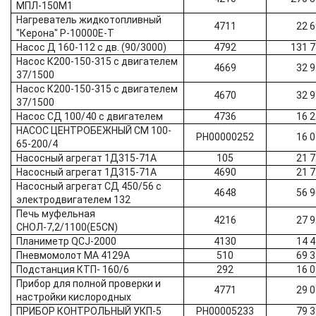
МПЛ-150М1
Нагреватель жидкотопливный
4711
22 
"Керона" Р-10000Е-Т
Насос Д 160-112 с дв. (90/3000)
4792
131 
Насос К200-150-315 с двигателем
4669
32 
37/1500
Насос К200-150-315 с двигателем
4670
32 
37/1500
Насос СД 100/40 с двигателем
4736
16 
НАСОС ЦЕНТРОБЕЖНЫЙ СМ 100-
РН00000252
16 
65-200/4
Насосный агрегат 1Д315-71А
105
21 
Насосный агрегат 1Д315-71А
4690
21 
Насосный агрегат СД 450/56 с
4648
56 
электродвигателем 132
Печь муфельная
4216
27 
СНОЛ-7,2/1100(Е5СN)
Планиметр QCJ-2000
4130
14 
Пневмомолот МА 4129А
510
69 
Подстанция КТП- 160/6
292
16 
Прибор для полной проверки и
4771
29 
настройки кислородных
ПРИБОР КОНТРОЛЬНЫЙ УКП-5
РН00005233
79 