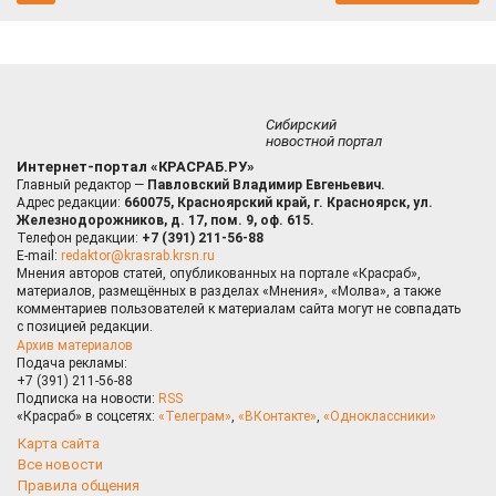
Сибирский
новостной портал
Интернет-портал «КРАСРАБ.РУ»
Главный редактор —
Павловский Владимир Евгеньевич.
Адрес редакции:
660075, Красноярский край, г. Красноярск, ул.
Железнодорожников, д. 17, пом. 9, оф. 615.
Телефон редакции:
+7 (391) 211-56-88
E-mail:
redaktor@krasrab.krsn.ru
Мнения авторов статей, опубликованных на портале «Красраб»,
материалов, размещённых в разделах «Мнения», «Молва», а также
комментариев пользователей к материалам сайта могут не совпадать
с позицией редакции.
Архив материалов
Подача рекламы:
+7 (391) 211-56-88
Подписка на новости:
RSS
«Красраб» в соцсетях:
«Телеграм»
,
«ВКонтакте»
,
«Одноклассники»
Карта сайта
Все новости
Правила общения