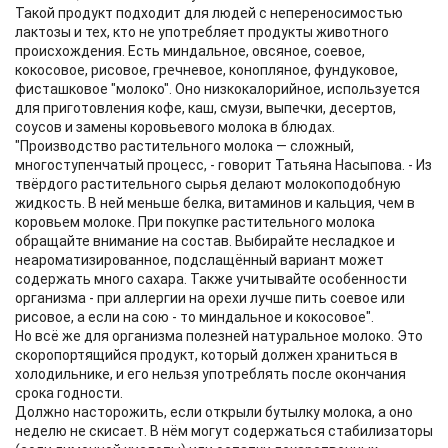
Такой продукт подходит для людей с непереносимостью
лактозы и тех, кто не употребляет продукты животного
происхождения. Есть миндальное, овсяное, соевое,
кокосовое, рисовое, гречневое, конопляное, фундуковое,
фисташковое "молоко". Оно низкокалорийное, используется
для приготовления кофе, каш, смузи, выпечки, десертов,
соусов и замены коровьевого молока в блюдах.
"Производство растительного молока — сложный,
многоступенчатый процесс, - говорит Татьяна Насыпова. - Из
твёрдого растительного сырья делают молокоподобную
жидкость. В ней меньше белка, витаминов и кальция, чем в
коровьем молоке. При покупке растительного молока
обращайте внимание на состав. Выбирайте несладкое и
неароматизированное, подслащённый вариант может
содержать много сахара. Также учитывайте особенности
организма - при аллергии на орехи лучше пить соевое или
рисовое, а если на сою - то миндальное и кокосовое".
Но всё же для организма полезней натуральное молоко. Это
скоропортящийся продукт, который должен храниться в
холодильнике, и его нельзя употреблять после окончания
срока годности.
Должно насторожить, если открыли бутылку молока, а оно
неделю не скисает. В нём могут содержаться стабилизаторы