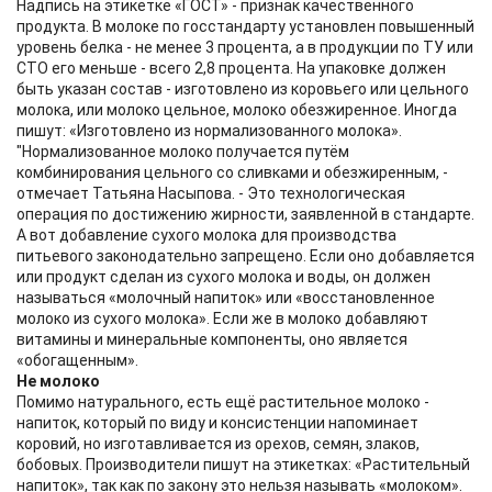
Надпись на этикетке «ГОСТ» - признак качественного
продукта. В молоке по госстандарту установлен повышенный
уровень белка - не менее 3 процента, а в продукции по ТУ или
СТО его меньше - всего 2,8 процента. На упаковке должен
быть указан состав - изготовлено из коровьего или цельного
молока, или молоко цельное, молоко обезжиренное. Иногда
пишут: «Изготовлено из нормализованного молока».
"Нормализованное молоко получается путём
комбинирования цельного со сливками и обезжиренным, -
отмечает Татьяна Насыпова. - Это технологическая
операция по достижению жирности, заявленной в стандарте.
А вот добавление сухого молока для производства
питьевого законодательно запрещено. Если оно добавляется
или продукт сделан из сухого молока и воды, он должен
называться «молочный напиток» или «восстановленное
молоко из сухого молока». Если же в молоко добавляют
витамины и минеральные компоненты, оно является
«обогащенным».
Не молоко
Помимо натурального, есть ещё растительное молоко -
напиток, который по виду и консистенции напоминает
коровий, но изготавливается из орехов, семян, злаков,
бобовых. Производители пишут на этикетках: «Растительный
напиток», так как по закону это нельзя называть «молоком».