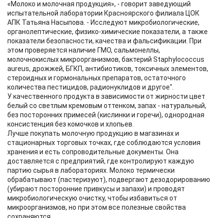
«Молоко и молочная продукция», - говорит заведующий
испытательной лаборатории Красноярского филиала ЦОК
АПК Татьяна Насыпова. - Исследуют микробиологические,
органолептические, физико-химические показатели, а также
показатели безопасности, качества и фальсификации. При
этом проверяется наличие ГМО, сальмонеллы,
молочнокислых микроорганизмов, бактерий Staphylococcus
aureus, дрожжей, БГКП, антибиотиков, токсичных элементов,
стероидных и гормональных препаратов, остаточного
количества пестицидов, радионуклидов и другое".
У качественного продукта в зависимости от жирности цвет
белый со светлым кремовым оттенком, запах - натуральный,
без посторонних примесей (кислинки и горечи), однородная
консистенция без комочков и хлопьев.
Лучше покупать молочную продукцию в магазинах и
стационарных торговых точках, где соблюдаются условия
хранения и есть сопроводительные документы. Она
доставляется с предприятий, где контролируют каждую
партию сырья в лабораториях. Молоко термически
обрабатывают (пастеризуют), подвергают дезодорированию
(убирают посторонние привкусы и запахи) и проводят
микробиологическую очистку, чтобы избавиться от
микроорганизмов, но при этом все полезные свойства
сохраняются.