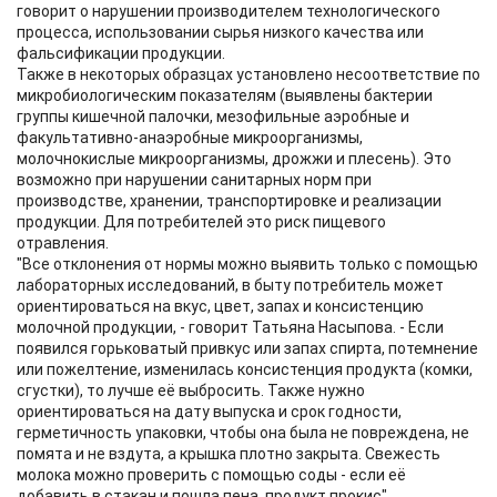
говорит о нарушении производителем технологического
процесса, использовании сырья низкого качества или
фальсификации продукции.
Также в некоторых образцах установлено несоответствие по
микробиологическим показателям (выявлены бактерии
группы кишечной палочки, мезофильные аэробные и
факультативно-анаэробные микроорганизмы,
молочнокислые микроорганизмы, дрожжи и плесень). Это
возможно при нарушении санитарных норм при
производстве, хранении, транспортировке и реализации
продукции. Для потребителей это риск пищевого
отравления.
"Все отклонения от нормы можно выявить только с помощью
лабораторных исследований, в быту потребитель может
ориентироваться на вкус, цвет, запах и консистенцию
молочной продукции, - говорит Татьяна Насыпова. - Если
появился горьковатый привкус или запах спирта, потемнение
или пожелтение, изменилась консистенция продукта (комки,
сгустки), то лучше её выбросить. Также нужно
ориентироваться на дату выпуска и срок годности,
герметичность упаковки, чтобы она была не повреждена, не
помята и не вздута, а крышка плотно закрыта. Свежесть
молока можно проверить с помощью соды - если её
добавить в стакан и пошла пена, продукт прокис".