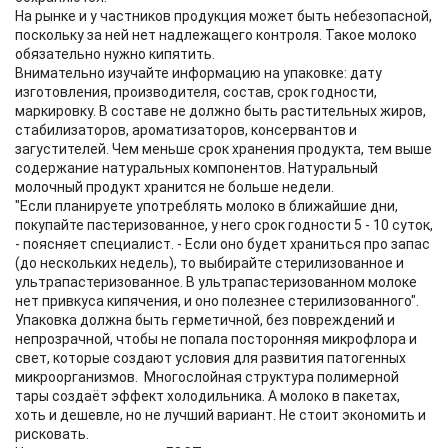
На рынке и у частников продукция может быть небезопасной,
поскольку за ней нет надлежащего контроля. Такое молоко
обязательно нужно кипятить.
Внимательно изучайте информацию на упаковке: дату
изготовления, производителя, состав, срок годности,
маркировку. В составе не должно быть растительных жиров,
стабилизаторов, ароматизаторов, консервантов и
загустителей. Чем меньше срок хранения продукта, тем выше
содержание натуральных компонентов. Натуральный
молочный продукт хранится не больше недели.
"Если планируете употреблять молоко в ближайшие дни,
покупайте пастеризованное, у него срок годности 5 - 10 суток,
- поясняет специалист. - Если оно будет храниться про запас
(до нескольких недель), то выбирайте стерилизованное и
ультрапастеризованное. В ультрапастеризованном молоке
нет привкуса кипячения, и оно полезнее стерилизованного".
Упаковка должна быть герметичной, без повреждений и
непрозрачной, чтобы не попала посторонняя микрофлора и
свет, которые создают условия для развития патогенных
микроорганизмов. Многослойная структура полимерной
тары создаёт эффект холодильника. А молоко в пакетах,
хоть и дешевле, но не лучший вариант. Не стоит экономить и
рисковать.