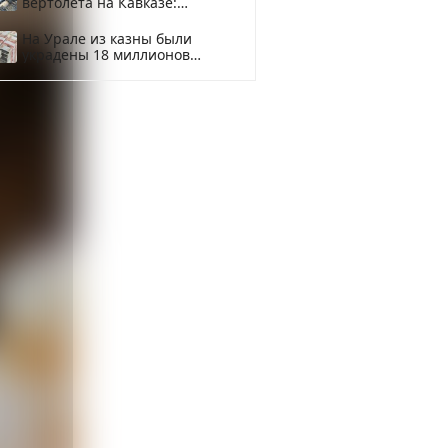
вертолета на Кавказе:
смотреть
На Урале из казны были
украдены 18 миллионов
рублей