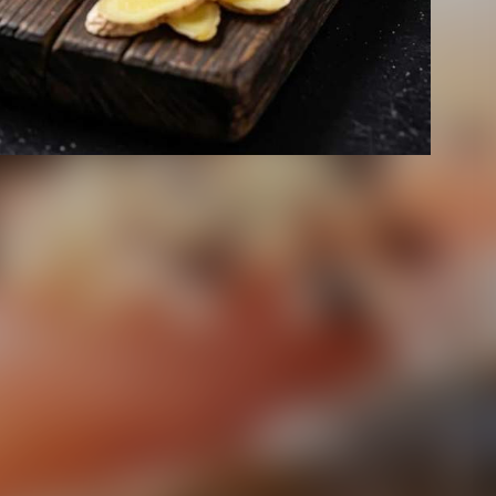
ить пищеварение.
ым женщинам, детям, аллергикам, людям с
но-кишечного тракта и печени.
и, как выбрать вкусную и безопасную дыню
и, как правильно выбирать и готовить речных раков
и, как правильно делать заготовки на зиму
ему хлеб «Дарницкий» нужно включить в свой рацион
брать арбузы и дыни без риска для здоровья
тарии
(2)