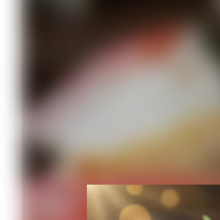
рисом, который через время становил
попробовали рыбу подавать с рисом,
(маки), когда начинку начали заворач
Классические японские суши (нигири
Роллы (маки) - это рис и начинка (рыб
скручивают в рулет и режут на кусочк
снаружи появились в Лос-Анджелесе 
Суши и роллы - полезная еда, но не 
используются ингредиенты - сырая ры
идеальная среда для бактерий. При 
до 2 часов, в холодильнике - не боле
запечённые - до суток.
Перед употреблением их обязательно
неприятный запах, пожелтевший, сухо
это признаки порчи. Лучше выбросить
и роллы пахнут морем и рисом.
"Добросовестные производители пере
поясняют эксперты. - Так, суши и ро
параметрам согласно требованиям т
рыбы и рыбной продукции» и «О безо
Главная опасность - бактериальная о
температурного режима быстро разм
палочка, личинки гельминтов. Для с
рыбу, чтобы в ней не было паразитов.