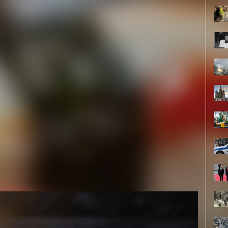
ся кислым. Рис выбрасывали, ели только рыбу. Потом
 сдобренным уксусом. В XX веке появились роллы
ивать в водоросли нори.
) представляют комочек риса, накрытый сырой рыбой.
а, огурец, авокадо, сыр), которые заворачивают в нори,
и. Роллы «наизнанку», где водоросли внутри, а рис -
в 1960-х годах.
безопасная. Это скоропортящийся продукт, поскольку
ба, овощи - без термической обработки, а это
комнатной температуре роллы и суши можно держать
е 6, а с термически обработанной начинкой или
 надо проверить. Если есть кислый, рыбный или
й рис, рыба без глянца или размягченные водоросли -
 продукт, чтобы не получить отравление. Свежие суши
д реализацией проводят контроль своей продукции, -
ллы проверяются в лабораториях ЦОК АПК по разным
ехрегламентов Таможенного союза «О безопасности
пасности пищевой продукции».
бсеменённость. В рыбе и рисе при нарушении
ножаются золотистый стафилококк, кишечная
уши можно использовать только глубоко замороженную