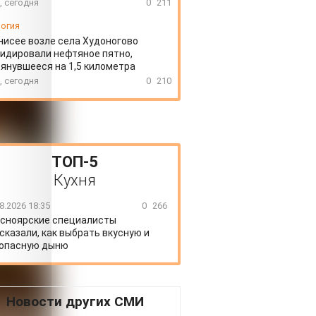
, сегодня
0
211
огия
нисее возле села Худоногово
идировали нефтяное пятно,
янувшееся на 1,5 километра
, сегодня
0
210
ТОП-5
Кухня
8.2026 18:35
0
266
сноярские специалисты
сказали, как выбрать вкусную и
опасную дыню
Новости других СМИ