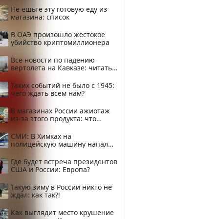
Не ешьте эту готовую еду из
магазина: список
В ОАЭ произошло жестокое
убийство криптомиллионера
Все новости по падению
вертолета на Кавказе: читать
здесь
Таких событий не было с 1945:
чего ждать всем нам?
В магазинах России ажиотаж
из-за этого продукта: что
купить?
СМИ: В Химках на
полицейскую машину напали
и подожгли.
Где будет встреча президентов
США и России: Европа?
Такую зиму в России никто не
ждал: как так?!
Как выглядит место крушение