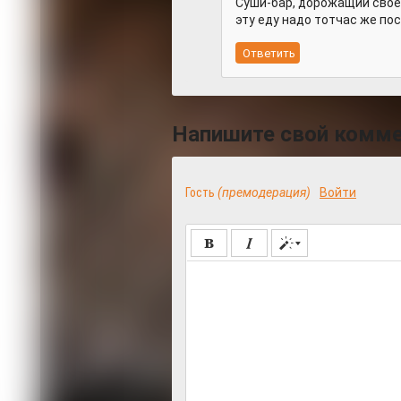
Суши-бар, дорожащий своей
эту еду надо тотчас же по
Напишите свой комм
Гость
(премодерация)
Войти