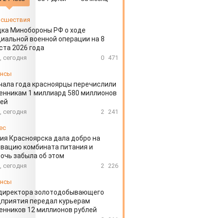
сшествия
ка Минобороны РФ о ходе
иальной военной операции на 8
ста 2026 года
, сегодня
0
471
ансы
чала года красноярцы перечислили
нникам 1 миллиард 580 миллионов
лей
, сегодня
2
241
ес
ия Красноярска дала добро на
вацию комбината питания и
очь забыла об этом
, сегодня
2
226
ансы
директора золотодобывающего
приятия передал курьерам
нников 12 миллионов рублей