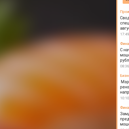
Прои
Свод
спец
авгу
17:49
Фин
С на
моше
руб
08:36
Бизн
Мэр
рено
напр
10:10
Фин
Зам
пред
моше