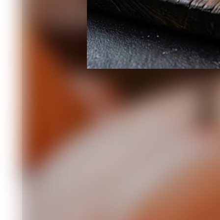
второму и десерту. Это может наруш
И от них нужно отказаться беременн
хроническими заболеваниями желудоч
Читайте также
05.08 18:35
Красноярские специалисты рассказал
01.08 10:24
Красноярские специалисты рассказал
26.07 16:28
Красноярские специалисты рассказал
25.07 14:05
В Роспотребнадзоре рассказали, поч
питания
19.07 16:10
В Роспотребнадзоре советуют, как вы
Комментировать
Читать все коммен