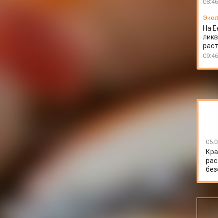
08:46
Экол
На Е
ликв
раст
09:46
05.0
Кра
рас
без
оевали популярность у жителей Красноярского края.
ти и вред здоровью. Специалисты Красноярского
 и качества продукции агропрома (ЦОК АПК) дали
ервировать рыбу, её солили и складывали в бочки с