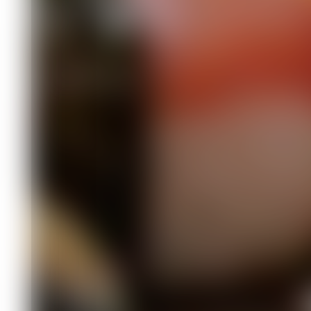
Изображение создано нейросетью
Эти блюда азиатской кухни давно зав
Но, помимо пользы, они могут нанес
филиала Центра оценки безопасности
несколько полезных рекомендаций.
Суши появились в Азии. Чтобы законс