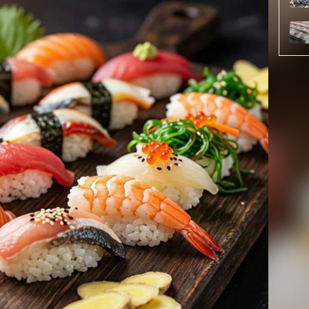
й наличие тяжёлых металлов - ртути, свинцап,
мом, и запрещённых консервантов - обычно их
ности продукта.
лучше всего приготовить дома, но из качественных и
циалисты. - Покупайте рыбу с маркировкой «для суши»
кую шоковую заморозку. Охлаждённая из магазина не
зёрный рис для суши, клейкий и хорошо держащий
зелёные, блестящие и хрустящие. Во время
 технологию и санитарные нормы. Тогда получите
тов, без избытка майонеза и калорийных добавок, -
нец, скумбрия, угорь - богата Омега-3, что полезно для
инсультов.
 организму насыщение и энергию. Водоросли -
оровья щитовидной железы и обмена веществ. А
дства, которые улучшают пищеварение и обладают
ед, если нарушена технология приготовления и
 используются жирные продукты (обжарка в кляре,
 майонеза, сладких соусов, солного соевого соуса).
есть суши и роллы ежедневно. Оптимальная доза - 1 - 2
едать 3 - 6 штук (или 250 - 450 граммов). Главное -
ельным приёмом пищи, а не дополнением к первому,