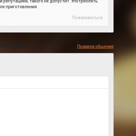
 репутацией, такого не допустит. Употреблять
сле приготовления.
Пожаловаться
ентарий
Правила общения