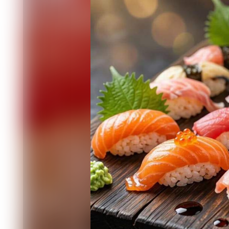
Также в лабораториях проверяют в не
которые могут попасть с водой и кор
добавляют, чтобы продлить срок год
"Вкусные и безопасные роллы и суши 
свежих ингредиентов, - советуют спе
или «сашими», которая прошла глубо
подойдёт. Нужен специальный кругло
форму. Листы водорослей выбирайте 
приготовления необходимо соблюдать
пользу от азиатского блюда".
Суши и роллы из качественных продук
полезная еда. Рыба в них - лосось, ту
сосудов и снижает риск инфарктов и 
Рис - сложный углевод, который даёт
источник йода, необходимого для зд
имбирь и васаби - это лечебные сре
противовоспалительным эффектом.
Но польза может превратиться во вр
хранения (появляются бактерии) или
большое количество сливочного сыра,
Поэтому нужно соблюдать меру, а не 
раза в неделю. За один приём можно съ
суши и роллы должны быть самостоят