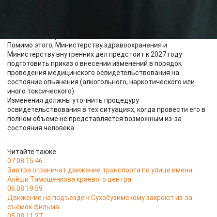
психоактивных веществ"
Данные мероприятия входят в правительственный план
реализации стратегии повышения безопасности дорожного
движения в стране.
Помимо этого, Министерству здравоохранения и
Министерству внутренних дел предстоит к 2027 году
подготовить приказ о внесении изменений в порядок
проведения медицинского освидетельствования на
состояние опьянения (алкогольного, наркотического или
иного токсического).
Изменения должны уточнить процедуру
освидетельствования в тех ситуациях, когда провести его в
полном объеме не представляется возможным из-за
состояния человека.
Читайте также
07.08 15:46
Завтра ограничат движение транспорта по улице имени
Алёши Тимошенкова краевого центра
06.08 19:59
Движение на подъезде к Сухобузимскому закроют из-за
съёмок фильма
05.08 11:27