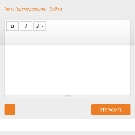
Гость
(премодерация)
Войти