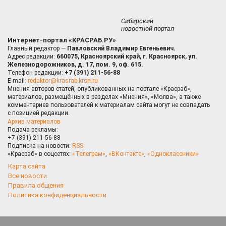
Сибирский
новостной портал
Интернет-портал «КРАСРАБ.РУ»
Главный редактор —
Павловский Владимир Евгеньевич.
Адрес редакции:
660075, Красноярский край, г. Красноярск, ул.
Железнодорожников, д. 17, пом. 9, оф. 615.
Телефон редакции:
+7 (391) 211-56-88
E-mail:
redaktor@krasrab.krsn.ru
Мнения авторов статей, опубликованных на портале «Красраб»,
материалов, размещённых в разделах «Мнения», «Молва», а также
комментариев пользователей к материалам сайта могут не совпадать
с позицией редакции.
Архив материалов
Подача рекламы:
+7 (391) 211-56-88
Подписка на новости:
RSS
«Красраб» в соцсетях:
«Телеграм»
,
«ВКонтакте»
,
«Одноклассники»
Карта сайта
Все новости
Правила общения
Политика конфиденциальности