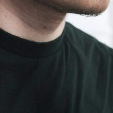
Авто-вело-мото
02.06.2026 15:30
381
Несколько ведомств - МВД, Минздрав и Минюст России - до
2027 года должны проработать вопрос о том, чтобы
возлагать на водителей, наказанных за управление
транспортным средством в нетрезвом виде, обязанность
проходить медицинскую реабилитацию.
Об этом написано в правительственном плане, сообщает
"РГ".
"Проработка вопроса закрепления возможности при
назначении наказания за совершение административных
правонарушений или преступлений в области дорожного
движения лицу, управляющему ТС в состоянии опьянения,
возлагать на такое лицо обязанность пройти диагностику,
профилактические мероприятия, лечение и (или)
медицинскую реабилитацию в связи с употреблением