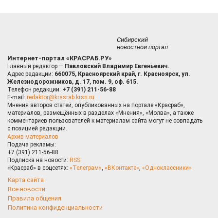
Сибирский
новостной портал
Интернет-портал «КРАСРАБ.РУ»
Главный редактор —
Павловский Владимир Евгеньевич.
Адрес редакции:
660075, Красноярский край, г. Красноярск, ул.
Железнодорожников, д. 17, пом. 9, оф. 615.
Телефон редакции:
+7 (391) 211-56-88
E-mail:
redaktor@krasrab.krsn.ru
Мнения авторов статей, опубликованных на портале «Красраб»,
материалов, размещённых в разделах «Мнения», «Молва», а также
комментариев пользователей к материалам сайта могут не совпадать
с позицией редакции.
Архив материалов
Подача рекламы:
+7 (391) 211-56-88
Подписка на новости:
RSS
«Красраб» в соцсетях:
«Телеграм»
,
«ВКонтакте»
,
«Одноклассники»
Карта сайта
Все новости
Правила общения
Политика конфиденциальности