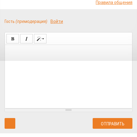
Правила общения
Гость
(премодерация)
Войти