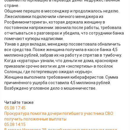
обвинил потерпевшую в переводе денег недружественной
стране.
Общение перешло в мессенджер и продолжалось неделю.
Лжесиловики подключили «личного менеджера из
Росфинмониторинга», которая держала женщину в
постоянном напряжении: звонила после работы, требовала
отчитываться о разговорах и убедила, что сотрудники банка
помечают купюры надписями.
Узнав о двух вкладах, менеджер посоветовала обналичить
все средства. Позже женщина получила в кассе банка 4,5
миллиона рублей, забрав их на работу и спрятав в тумбочку.
Когда «кураторы» узнали, что деньги не дома, красноярке
приказали срочно везти их для «экспертизы» в посёлок
Солонцы, где потерпевшую ожидал «курьер».
Женщина выполнила требования кибераферистов. Сумма
причинённого ущерба составила 4,5 миллиона рублей.
Возбуждено уголовное дело о мошенничестве.
Читайте также
05.08 17:45
Прокуратура помогла дочери погибшего участника СВО
получить положенные выплаты
05.08 14:15