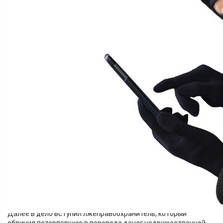
Финансы
16.05.2026 12:15
446
В апреле 2026 года жительнице Красноярска, матери
погибшего участника СВО, позвонил неизвестный. Он
представился сотрудником МФЦ и предложил оформить
земельный участок как члену семьи погибшего. Женщина
отказалась.
Спустя полчаса ей позвонил псевдоспециалист «Госуслуг»,
заявивший о взломе аккаунта и краже документов, а затем
переключил на девушку, сообщившую о блокировке счёта.
Далее в дело вступил лжеправоохранитель, который