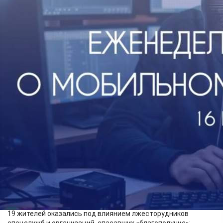
Финансы
16.05.2026 08:09
418
Причинённый красноярцам ущерб, по данным краевой
прокуратуры, составил 890 миллионов рублей.
Раскрыто 499 ИТТ-преступлений. В суды края направлено
280 уголовных дел об интернет-хищениях.
Только за минувшую неделю у 62 жителей края
дистанционным способом похищено более 35 миллионов
рублей:
в 4 случаях граждане стали жертвами фейковых криптобирж;
19 жителей оказались под влиянием лжесторудников