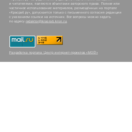
и читателями, являются объектами авторского права. Полное или
частичное использование материалов, размещённых на портале
«Красраб.ру», допускается только с письменного согласия редакции
с указанием ссылки на источник. Все вопросы можно задать
по адресу
redaktor@krasrab.krsn.ru
.
Разработка портала:
Центр интернет-проектов «МОЁ!»