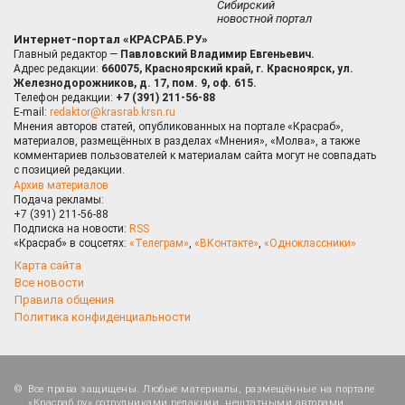
Сибирский
новостной портал
Интернет-портал «КРАСРАБ.РУ»
Главный редактор —
Павловский Владимир Евгеньевич.
Адрес редакции:
660075, Красноярский край, г. Красноярск, ул.
Железнодорожников, д. 17, пом. 9, оф. 615.
Телефон редакции:
+7 (391) 211-56-88
E-mail:
redaktor@krasrab.krsn.ru
Мнения авторов статей, опубликованных на портале «Красраб»,
материалов, размещённых в разделах «Мнения», «Молва», а также
комментариев пользователей к материалам сайта могут не совпадать
с позицией редакции.
Архив материалов
Подача рекламы:
+7 (391) 211-56-88
Подписка на новости:
RSS
«Красраб» в соцсетях:
«Телеграм»
,
«ВКонтакте»
,
«Одноклассники»
Карта сайта
Все новости
Правила общения
Политика конфиденциальности
Все права защищены. Любые материалы, размещённые на портале
«Красраб.ру» сотрудниками редакции, нештатными авторами