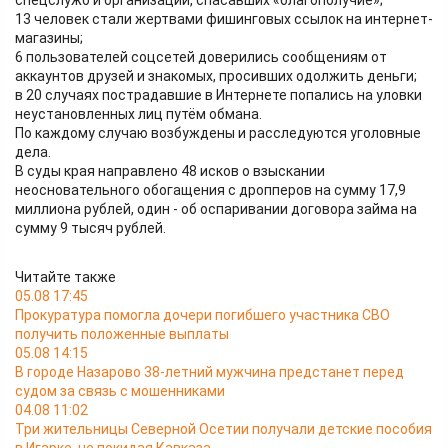
спецслужб и организаций, спасавших «благополучие»;
13 человек стали жертвами фишинговых ссылок на интернет-
магазины;
6 пользователей соцсетей доверились сообщениям от
аккаунтов друзей и знакомых, просивших одолжить деньги;
в 20 случаях пострадавшие в Интернете попались на уловки
неустановленных лиц путём обмана.
По каждому случаю возбуждены и расследуются уголовные
дела.
В суды края направлено 48 исков о взыскании
неосновательного обогащения с дропперов на сумму 17,9
миллиона рублей, один - об оспаривании договора займа на
сумму 9 тысяч рублей.
Читайте также
05.08 17:45
Прокуратура помогла дочери погибшего участника СВО
получить положенные выплаты
05.08 14:15
В городе Назарово 38-летний мужчина предстанет перед
судом за связь с мошенниками
04.08 11:02
Три жительницы Северной Осетии получали детские пособия