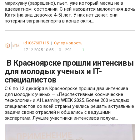
марихуану (разрешено), пьет, уже который месяц не в
адекватном состоянии. С ней находится малолетняя дочь
Катя (на вид девочке 4-5) лет. У них нет денег, они
потеряли загранпаспорта в конце октя...
id1067687115
|
Супер новость
17.12.2025 10:55
|
0
293
1
В Красноярске прошли интенсивы
для молодых ученых и IT-
специалистов
С 6 по 12 декабря в Красноярске прошли два интенсива
для молодых ученых — «Перспективные космические
технологии» и AI Learning WEEK 2025. Более 200 молодых
специалистов со всей страны учились решать актуальные
задачи своих отраслей и общались с ведущими
экспертами. Лучшие участники интенсивов получи...