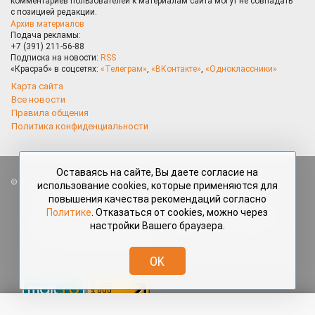
комментариев пользователей к материалам сайта могут не совпадать
с позицией редакции.
Архив материалов
Подача рекламы:
+7 (391) 211-56-88
Подписка на новости:
RSS
«Красраб» в соцсетях:
«Телеграм»
,
«ВКонтакте»
,
«Одноклассники»
Карта сайта
Все новости
Правила общения
Политика конфиденциальности
Оставаясь на сайте, Вы даете согласие на
Все права защищены. Любые материалы, размещённые на портале
использование cookies, которые применяются для
«Красраб.ру» сотрудниками редакции, нештатными авторами
повышения качества рекомендаций согласно
и читателями, являются объектами авторского права. Полное или
Политике
. Отказаться от cookies, можно через
частичное использование материалов, размещённых на портале
настройки Вашего браузера.
«Красраб.ру», допускается только с письменного согласия редакции
с указанием ссылки на источник. Все вопросы можно задать
по адресу
redaktor@krasrab.krsn.ru
.
OK