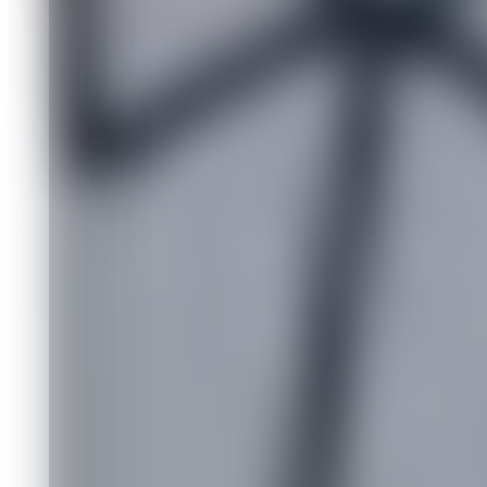
- Новые материалы и технологии для
- Алгоритмы обработки информации и
- Что получат участники интенсива п
- Мероприятие предлагает комплекс
Реальные задачи.
Работа будет стро
партнеров, что гарантирует полное 
процессы.
Научная экспертиза.
Консультации и
Федерального исследовательского ц
СО РАН).
Карьерные перспективы.
Авторы луч
работу от научных и индустриальных
Официальный документ. Все участник
повышении квалификации.
Организаторы и партнеры
Интенсив организован АНО "Мастер
поддержке Министерства цифрового 
краевого фонда науки. Научным парт
обеспечивает высокий академически
Как принять участие в интенсиве д
Участие в образовательном спринте 
заявку, необходимо зарегистрироват
Количество мест ограничено, что га