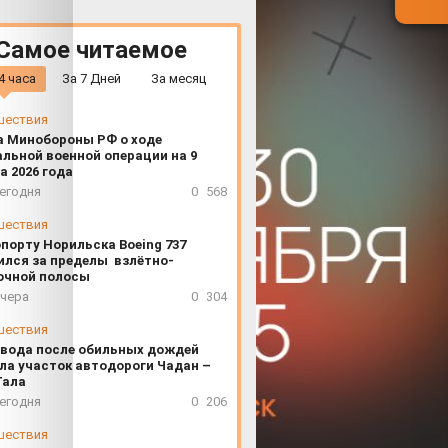
Самое читаемое
4 часа
За 7 Дней
За месяц
шествия
а Минобороны РФ о ходе
льной военной операции на 9
а 2026 года
сегодня
0
568
шествия
опорту Норильска Boeing 737
ился за пределы взлётно-
очной полосы
вчера
0
304
шествия
 вода после обильных дождей
ла участок автодороги Чадан –
Тала
сегодня
0
206
шествия