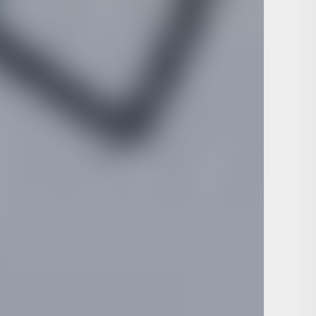
 малых космических аппаратов.
 управления полезной нагрузкой.
о космическим технологиям?
ную программу поддержки талантливой молодежи.
иться на основе кейсов от индустриальных
погружение в современные производственные
 поддержку участникам окажут ученые из
ентра «Красноярский научный центр СО РАН» (ФИЦ
ших проектов получат оффер — приглашение на
 партнеров мероприятия.
и получат сертификат установленного образца о
ская технологического лидерства"
при
развития Красноярского края и Красноярского
нером выступает ФИЦ КНЦ СО РАН, что
й уровень мероприятия.
ля молодых ученых?
является бесплатным. Для того чтобы подать
ься на официальной странице мероприятия.
рантирует интенсивную работу и персональный