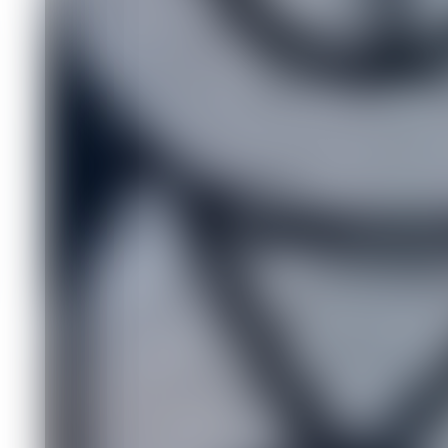
Красноярск станет площадкой для 
2025 года. С 23 по 30 ноября здесь 
«Перспективные космические техноло
аспирантов и молодых ученых со все
конференций, этот проект предлагае
за 7 дней будут решать реальные зад
Практический спринт вместо теори
Организаторы интенсива «Перспектив
реальные проекты. Цель мероприятия
а командная работа над конкретным
предстоит оформить проектную иде
полезной нагрузки для космических 
в современном ракетостроении.
Ключевые направления для проектн
Разработка и миниатюризация бортов
Перспективные технологии в радиоф
применений.
- Создание малогабаритных антенных
- Проектирование компактных систем 