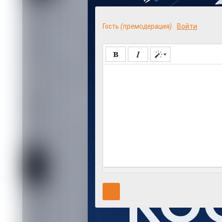
Гость
(премодерация)
Войти