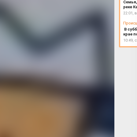
Семья,
реке К
22:01, 
Проис
В субб
крае п
10:49, 