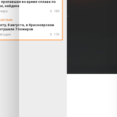
 пропавшая во время сплава по
ан, найдена
вчера
0
189
шествия
оту, 8 августа, в Красноярском
отушили 7 пожаров
сегодня
0
176