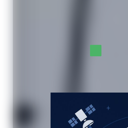
подход к каждому участнику.
Научно-исследовательский интенсив 
уникальный шанс для молодых специа
практический опыт и сделать первый 
организациях России. Не упустите в
проект.
Сайт научно-исследовательского инте
Комментировать
Напишите свой комм