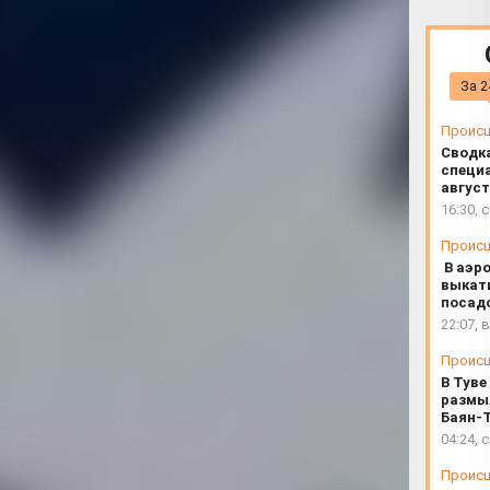
ет интенсив для молодых
ые космические технологии»
За 2
Проис
Сводк
специа
август
16:30, 
Проис
В аэр
выкат
посад
22:07, 
Проис
В Туве
размы
Баян-
04:24, 
Проис