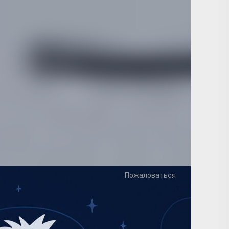
«Перспективные космические технологии» — это
листов заявить о себе, получить бесценный
шаг к карьере в ведущих научных и космических
озможность превратить свои идеи в реальный
нсива https://anomtl.ru/space
Пожаловаться
ентарий
Правила общения