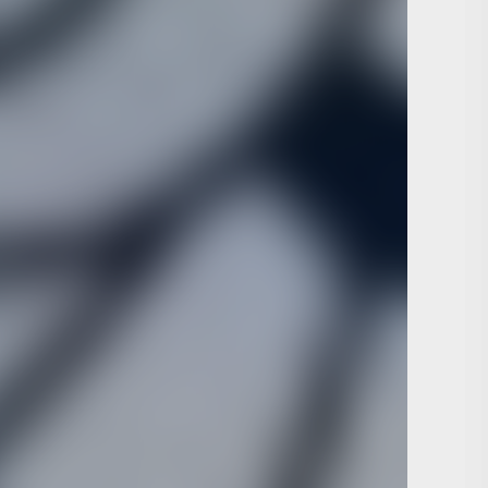
уникального образовательного события
осени
пройдет научно-исследовательский интенсив
гии», который соберет студентов, магистрантов,
й России. В отличие от традиционных
т полностью практический формат, где участники
ачи от лидеров космической отрасли.
и
ные космические технологии» делают ставку на
 — не просто обсуждение актуальных тенденций,
и технологическими вызовами. Участникам
ю, направленную на миниатюризацию компонентов
аппаратов — одна из самых востребованных задач
ой работы:
ых систем и модулей полезной нагрузки.
отонике и микроэлектронике для космических
 систем и устройств СВЧ-механики.
управления, связи и передачи данных.