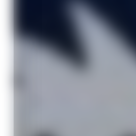
В Красноярске пройд
ученых «Перспективн
с трудоустройством