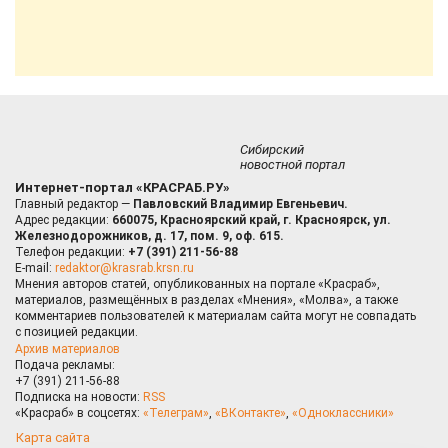
Сибирский
новостной портал
Интернет-портал «КРАСРАБ.РУ»
Главный редактор —
Павловский Владимир Евгеньевич.
Адрес редакции:
660075, Красноярский край, г. Красноярск, ул.
Железнодорожников, д. 17, пом. 9, оф. 615.
Телефон редакции:
+7 (391) 211-56-88
E-mail:
redaktor@krasrab.krsn.ru
Мнения авторов статей, опубликованных на портале «Красраб»,
материалов, размещённых в разделах «Мнения», «Молва», а также
комментариев пользователей к материалам сайта могут не совпадать
с позицией редакции.
Архив материалов
Подача рекламы:
+7 (391) 211-56-88
Подписка на новости:
RSS
«Красраб» в соцсетях:
«Телеграм»
,
«ВКонтакте»
,
«Одноклассники»
Карта сайта