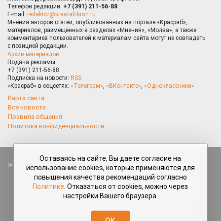
Телефон редакции:
+7 (391) 211-56-88
E-mail:
redaktor@krasrab.krsn.ru
Мнения авторов статей, опубликованных на портале «Красраб»,
материалов, размещённых в разделах «Мнения», «Молва», а также
комментариев пользователей к материалам сайта могут не совпадать
с позицией редакции.
Архив материалов
Подача рекламы:
+7 (391) 211-56-88
Подписка на новости:
RSS
«Красраб» в соцсетях:
«Телеграм»
,
«ВКонтакте»
,
«Одноклассники»
Карта сайта
Все новости
Правила общения
Политика конфиденциальности
Оставаясь на сайте, Вы даете согласие на
Все права защищены. Любые материалы, размещённые на портале
использование cookies, которые применяются для
«Красраб.ру» сотрудниками редакции, нештатными авторами
повышения качества рекомендаций согласно
и читателями, являются объектами авторского права. Полное или
Политике
. Отказаться от cookies, можно через
частичное использование материалов, размещённых на портале
настройки Вашего браузера.
«Красраб.ру», допускается только с письменного согласия редакции
с указанием ссылки на источник. Все вопросы можно задать
по адресу
redaktor@krasrab.krsn.ru
.
OK