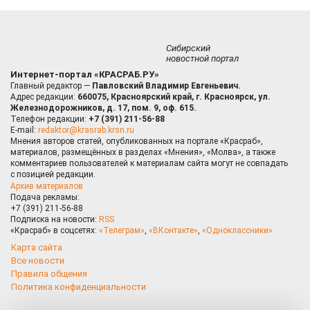
Сибирский
новостной портал
Интернет-портал «КРАСРАБ.РУ»
Главный редактор —
Павловский Владимир Евгеньевич.
Адрес редакции:
660075, Красноярский край, г. Красноярск, ул.
Железнодорожников, д. 17, пом. 9, оф. 615.
Телефон редакции:
+7 (391) 211-56-88
E-mail:
redaktor@krasrab.krsn.ru
Мнения авторов статей, опубликованных на портале «Красраб»,
материалов, размещённых в разделах «Мнения», «Молва», а также
комментариев пользователей к материалам сайта могут не совпадать
с позицией редакции.
Архив материалов
Подача рекламы:
+7 (391) 211-56-88
Подписка на новости:
RSS
«Красраб» в соцсетях:
«Телеграм»
,
«ВКонтакте»
,
«Одноклассники»
Карта сайта
Все новости
Правила общения
Политика конфиденциальности