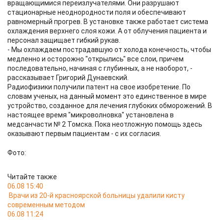
вращающимися переизлучателями. Они разрушают
стационарные неоднородности поля и обеспечивают
равномерный прогрев. В установке также работает система
охлаждения верхнего слоя кожи. А от облучения пациента и
персонал защищает гибкий рукав.
- Мы охлаждаем пострадавшую от холода конечность, чтобы
медленно и осторожно "открылись" все слои, причем
последовательно, начиная с глубинных, а не наоборот, -
рассказывает Григорий Дунаевский.
Радиофизики получили патент на свое изобретение. По
словам ученых, на данный момент это единственное в мире
устройство, созданное для лечения глубоких обморожений. В
настоящее время "микроволновка" установлена в
медсанчасти № 2 Томска. Пока неотложную помощь здесь
оказывают первым пациентам - с их согласия.
Фото:
Читайте также
06.08 15:40
Врачи из 20-й красноярской больницы удалили кисту
современным методом
06.08 11:24