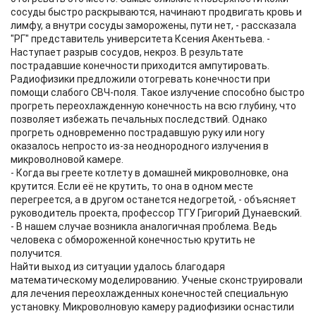
сосуды быстро раскрываются, начинают продвигать кровь и
лимфу, а внутри сосуды заморожены, пути нет, - рассказала
"РГ" представитель университета Ксения Акентьева. -
Наступает разрыв сосудов, некроз. В результате
пострадавшие конечности приходится ампутировать.
Радиофизики предложили отогревать конечности при
помощи слабого СВЧ-поля. Такое излучение способно быстро
прогреть переохлажденную конечность на всю глубину, что
позволяет избежать печальных последствий. Однако
прогреть одновременно пострадавшую руку или ногу
оказалось непросто из-за неоднородного излучения в
микроволновой камере.
- Когда вы греете котлету в домашней микроволновке, она
крутится. Если её не крутить, то она в одном месте
перегреется, а в другом останется недогретой, - объясняет
руководитель проекта, профессор ТГУ Григорий Дунаевский.
- В нашем случае возникла аналогичная проблема. Ведь
человека с обмороженной конечностью крутить не
получится.
Найти выход из ситуации удалось благодаря
математическому моделированию. Ученые сконструировали
для лечения переохлажденных конечностей специальную
установку. Микроволновую камеру радиофизики оснастили