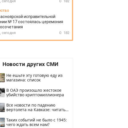
, сегодня
0
182
ество
расноярской исправительной
нии № 17 состоялась церемония
косочетания
, сегодня
0
182
Новости других СМИ
Не ешьте эту готовую еду из
магазина: список
В ОАЭ произошло жестокое
убийство криптомиллионера
Все новости по падению
вертолета на Кавказе: читать
здесь
Таких событий не было с 1945:
чего ждать всем нам?