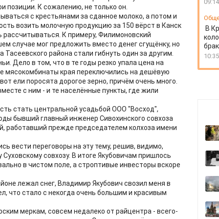
09:14
и позиции. К сожалению, не только он.
ваться с крестьянами за сданное молоко, а потом и
Общ
сть возить молочную продукцию за 150 вёрст в Канск
В К
сь рассчитываться. К примеру, Филимоновский
коло
ем случае мог предложить вместо денег сгущёнку, но
бра
а Тасеевского района стали гибнуть один за другим.
10:35
ьи. Дело в том, что в те годы резко упала цена на
все мясокомбинаты края переключились на дешёвую
вот ели поросята дорогое зерно, причём очень много.
месте с ним - и те населённые пункты, где жили
ость стать центральной усадьбой ООО "Восход",
годы бывший главный инженер Сивохинского совхоза
ай, работавший прежде председателем колхоза имени
сь вести переговоры на эту тему, решив, видимо,
 Суховскому совхозу. В итоге Якубовичам пришлось
вально в чистом поле, а строптивые инвесторы вскоре
айоне лежал снег, Владимир Якубович свозил меня в
ел, что стало с некогда очень большим и красивым
рским меркам, совсем недалеко от райцентра - всего-