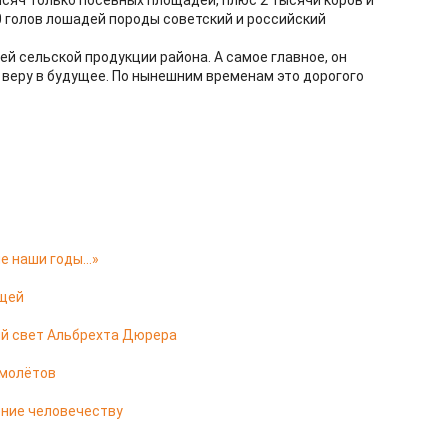
ысяч только посевных площадей, плюс 2 тысячи коров и
 голов лошадей породы советский и российский
ей сельской продукции района. А самое главное, он
 веру в будущее. По нынешним временам это дорогого
ие наши годы…»
ещей
ый свет Альбрехта Дюрера
амолётов
ение человечеству