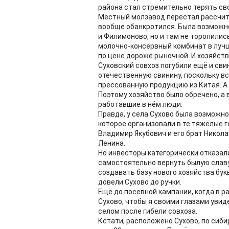
района стал стремительно терять сво
Местный молзавод перестал рассчиты
вообще обанкротился. Была возможно
и Филимоново, но и там не торопили
молочно-консервный комбинат в лучш
по цене дороже рыночной. И хозяйств
Суховский совхоз погубили ещё и свин
отечественную свинину, поскольку 
прессованную продукцию из Китая. А 
Поэтому хозяйство было обречено, а в
работавшие в нём люди.
Правда, у села Сухово была возможн
которое организовали в те тяжёлые 
Владимир Якубович и его брат Никол
Ленина.
Но инвесторы категорически отказали
самостоятельно вернуть былую славу
создавать базу нового хозяйства бук
довели Сухово до ручки.
Ещё до посевной кампании, когда в р
Сухово, чтобы я своими глазами увид
селом после гибели совхоза.
Кстати, расположено Сухово, по сиби