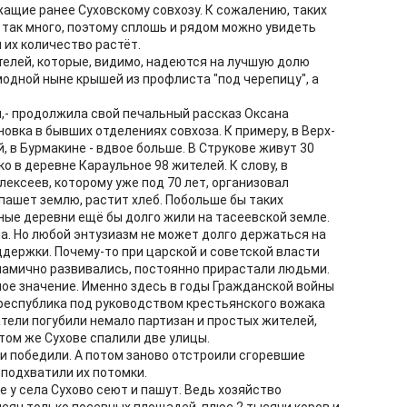
жащие ранее Суховскому совхозу. К сожалению, таких
е так много, поэтому сплошь и рядом можно увидеть
 их количество растёт.
ителей, которые, видимо, надеются на лучшую долю
модной ныне крышей из профлиста "под черепицу", а
я,- продолжила свой печальный рассказ Оксана
овка в бывших отделениях совхоза. К примеру, в Верх-
, в Бурмакине - вдвое больше. В Струкове живут 30
ко в деревне Караульное 98 жителей. К слову, в
ексеев, которому уже под 70 лет, организовал
пашет землю, растит хлеб. Побольше бы таких
ные деревни ещё бы долго жили на тасеевской земле.
а. Но любой энтузиазм не может долго держаться на
ддержки. Почему-то при царской и советской власти
инамично развивались, постоянно прирастали людьми.
ное значение. Именно здесь в годы Гражданской войны
республика под руководством крестьянского вожака
тели погубили немало партизан и простых жителей,
том же Сухове спалили две улицы.
 и победили. А потом заново отстроили сгоревшие
 подхватили их потомки.
е у села Сухово сеют и пашут. Ведь хозяйство