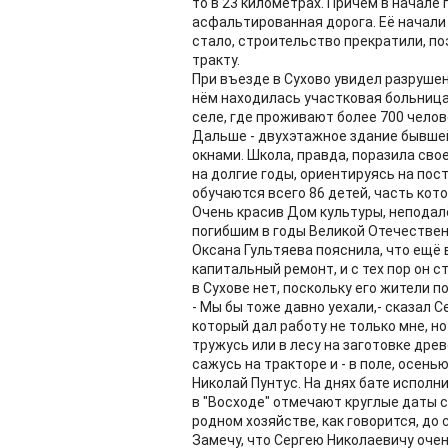
то в 23 километрах. Причём в начале 
асфальтированная дорога. Её начали 
стало, строительство прекратили, п
тракту.
При въезде в Сухово увидел разрушен
нём находилась участковая больница,
селе, где проживают более 700 челов
Дальше - двухэтажное здание бывше
окнами. Школа, правда, поразила свое
на долгие годы, ориентируясь на пос
обучаются всего 86 детей, часть кот
Очень красив Дом культуры, неподал
погибшим в годы Великой Отечествен
Оксана Гультяева пояснила, что ещё 
капитальный ремонт, и с тех пор он 
в Сухове нет, поскольку его жители п
- Мы бы тоже давно уехали,- сказал С
который дал работу не только мне, н
тружусь или в лесу на заготовке дре
сажусь на тракторе и - в поле, осень
Николай Пунтус. На днях бате исполни
в "Восходе" отмечают круглые даты 
родном хозяйстве, как говорится, до 
Замечу, что Сергею Николаевичу очен