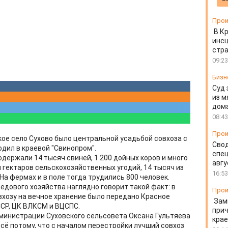
Прои
В К
инс
стр
09:23
Бизн
Суд 
из м
дом
08:43
Прои
ое село Сухово было центральной усадьбой совхоза с
Свод
дил в краевой "Свинопром".
спец
одержали 14 тысяч свиней, 1 200 дойных коров и много
авгу
 гектаров сельскохозяйственных угодий, 14 тысяч из
16:53
На фермах и в поле тогда трудились 800 человек.
едового хозяйства наглядно говорит такой факт: в
Прои
вхозу на вечное хранение было передано Красное
Зам
СР, ЦК ВЛКСМ и ВЦСПС.
прич
дминистрации Суховского сельсовета Оксана Гультяева
крае
 всё потому, что с началом перестройки лучший совхоз