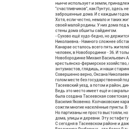
нынче использует и земли, принадле
"счастливчиков", как Пунтус, здесь н
заброшенные дома. И с каждым годом
Хотя, если честно, немало и таких ж
своей малой родины. У них дома под 
стены дома обшиты сайдингом.
- Сухово ещё худо-бедно, но держитс
Николаевна.- Намного сложнее обстан
Канарае осталось всего пять жителей
человек, в Новобородинке - 36. И толь
Новобородинке Михаил Васильевич Ал
крестьянско-фермерское хозяйство, 
энтузиастов, глядишь, и наши старин
Совершенно верно, Оксана Николаевн
голом месте без государственной по
Тасеевский уезд, а потом и район, д
Ведь это место имеет ещё и сакраль
была создана Тасеевская советская 
Василия Яковенко. Колчаковские кара
сожгли многие населённые пункты. В 
Но партизаны не просто выстояли, но
дома, улицы и деревни. Эту эстафету
С сегодня в Тасеевском районе и даж