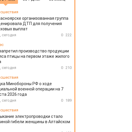
сшествия
расноярске организованная группа
ценировала ДТП для получения
аховых выплат
, сегодня
0
222
ес
запретил производство продукции
яса птицы на первом этаже жилого
а
, сегодня
0
210
сшествия
ка Минобороны РФ о ходе
иальной военной операции на 7
ста 2026 года
, сегодня
0
189
сшествия
ыкание электропроводки стало
иной гибели женщины в Алтайском