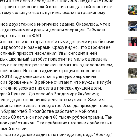
пути в это село и соседнее - Сивохино - ведёт частично
строить при советской власти, а когда этой власти не
оэтому большую часть пути мы ехали по гравийному
ное двухэтажное кирпичное здание. Оказалось, что в
 где принимали роды и делали операции. Сейчас в
ек, есть только ФАП.
й совхозной конторы с выбитыми дверями и разбитыми
й красотой и размерами. Сразу видно, что строили её
тоянный прирост населения. Увы, сегодня в ней
орых школьный автобус привозит из малых деревень.
ёку от которого расположен памятник односельчанам,
ной войны. Но глава администрации сельсовета
в 2013 году сельский очаг культуры закрыли на
стоит брошенным. В районе считают, что нужды в клубе
остоянно уезжают из села в поисках лучшей доли.
ергей Пунтус.- Да спасибо Владимиру Якубовичу,
о ещё двум с половиной десятков мужиков. Зимой я
весины, или в животноводстве. А когда приходит весна,
ю убираю хлеб. В хозяйстве работает и мой отец
лось 60 лет, и он получил 60 тысяч рублей премии. Так
своих работников. Это прибавляет желания работать в
самой пенсии.
ь часто и далеко ездить не приходится, ведь "Восход"