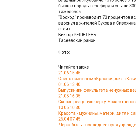
Владимира Якубовича - это более 9 т
бычков породы герефорд и свыше 300
тяжеловоз.
"Восход" производит 70 процентов вс
вдохнул в жителей Сухова и Сивохина
стоит.
Виктор РЕШЕТЕНЬ.
Тасеевский район.
Фото:
Читайте также
21.06 15:45
Олег с позывным «Красноярск»: «Как
01.06 13:40
Выпускники факультета ненужных в
21.05 16:35
Сквозь резцовую черту: Божественн
10.05 10:30
Красота - мужчины, матери, дитя и с
26.04 07:45
Чернобыль - последнее предупрежд