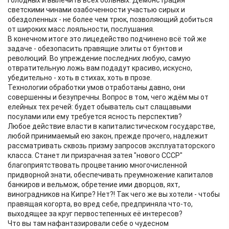
голодных и вылечить всех больных. Демонстрация
светскими чинами озабоченности участью сирых и
обездоленных - не более чем трюк, позволяющий добиться
от широких масс лояльности, послушания.
В конечном итоге это лицедейство подчинено всё той же
задаче - обезопасить правящие элиты от бунтов и
революций. Во упреждение последних любую, самую
отвратительную ложь вам подадут красиво, искусно,
убедительно - хоть в стихах, хоть в прозе.
Технологии обработки умов отработаны давно, они
совершенны и безупречны. Вопрос в том, чего ждём мы от
елейных тех речей: будет обыватель сыт слащавыми
посулами или ему требуется ясность перспектив?
Любое действие власти в капиталистическом государстве,
любой принимаемый ею закон, прежде прочего, надлежит
рассматривать сквозь призму запросов эксплуататорского
класса. Станет ли призрачная затея "нового СССР"
благоприятствовать процветанию многочисленной
придворной знати, обеспечивать преумножение капиталов
банкиров и вельмож, обретение ими дворцов, яхт,
виноградников на Кипре? Нет?! Так чего же вы хотели - чтобы
правящая когорта, во вред себе, предприняла что-то,
выходящее за круг первостепенных её интересов?
Что вы там нафантазировали себе о чудесном