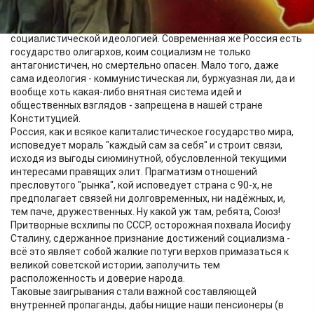
Начнём с того, что СССР был союзом, прежде всего,
социалистических государств, и спаян он был именно
социалистической идеологией. Современная же Россия есть
государство олигархов, коим социализм не только
антагонистичен, но смертельно опасен. Мало того, даже
сама идеология - коммунистическая ли, буржуазная ли, да и
вообще хоть какая-либо внятная система идей и
общественных взглядов - запрещена в нашей стране
Конституцией.
Россия, как и всякое капиталистическое государство мира,
исповедует мораль "каждый сам за себя" и строит связи,
исходя из выгоды сиюминутной, обусловленной текущими
интересами правящих элит. Прагматизм отношений
пресловутого "рынка", кой исповедует страна с 90-х, не
предполагает связей ни долговременных, ни надёжных, и,
тем паче, дружественных. Ну какой уж там, ребята, Союз!
Притворные всхлипы по СССР, осторожная похвала Иосифу
Сталину, сдержанное признание достижений социализма -
всё это являет собой жалкие потуги верхов примазаться к
великой советской истории, заполучить тем
расположенность и доверие народа.
Таковые заигрывания стали важной составляющей
внутренней пропаганды, дабы нищие наши пенсионеры (в