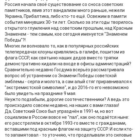
Россия начала своё существование со сноса советских
памятников, явив этот вандализм много раньше, нежели
Украина, Прибалтика, либо кто-то ещё. Освежим в памяти
события минувших 30-ти лет. Сколько за эти годы творилось
открытого глумления над советским прошлым, над Красным
Знаменем - тем самым, кое сегодня именуется "Знаменем
Победы"?!
Многих ли волновало то, как в популярных российских
телепередачах клоуны кривлялись в галифе, пошитом из
флага СССР, как святыню наших дедов вместо тряпки
демонстративно кидали на входе в офисы администраций?
Сравнительно недавно Госдума всерьёз рассматривала
вопрос об устранении со Знамени Победы советской
эмблемы - серпа и молота, а сам алый стяг приравнивался к
"экстремистской символике", и до 2016-го его невозможно
было увидеть на празднике 9 мая.
Неужто подзабыли, дорогие соотечественники? А ведь это
происходило совсем недавно, на наших с вами глазах!
Да, Советский Союз был упразднён в 1991-м, но вот
социализм в России вовсе не "пал", как оно подаётся ныне:
его расстреляли в октябре 1993-го вместе с гражданами,
вставшими под красным флагом на защиту СССР. И если кто-
то запамятовал - то уточняю, что проделывали это силовые