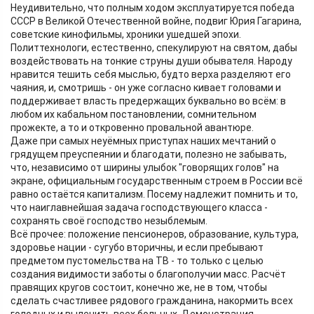
Неудивительно, что полным ходом эксплуатируется победа
СССР в Великой Отечественной войне, подвиг Юрия Гагарина,
советские кинофильмы, хроники ушедшей эпохи.
Политтехнологи, естественно, спекулируют на святом, дабы
воздействовать на тонкие струны души обывателя. Народу
нравится тешить себя мыслью, будто верха разделяют его
чаяния, и, смотришь - он уже согласно кивает головами и
поддерживает власть предержащих буквально во всём: в
любом их кабальном постановлении, сомнительном
прожекте, а то и откровенно провальной авантюре.
Даже при самых неуёмных приступах наших мечтаний о
грядущем преуспеянии и благодати, полезно не забывать,
что, независимо от ширины улыбок "говорящих голов" на
экране, официальным государственным строем в России всё
равно остаётся капитализм. Посему надлежит помнить и то,
что наиглавнейшая задача господствующего класса -
сохранять своё господство незыблемым.
Всё прочее: положение пенсионеров, образование, культура,
здоровье нации - сугубо вторичны, и если пребывают
предметом пустомельства на ТВ - то только с целью
создания видимости заботы о благополучии масс. Расчёт
правящих кругов состоит, конечно же, не в том, чтобы
сделать счастливее рядового гражданина, накормить всех