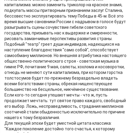
капитализма: можно заменить триколор на красное знамя,
подкупать массы притворным признанием заслуг Сталина,
бессовестно эксплуатировать тему Победы в 45-м. Всё это
время высшие сановники России с надрывом в голосе будут
разыгрывать сцены сочувствие гибели советского
государства, призывать нас к выдержке и смиренности,
рисовать заманчивые перспективы развития страны.
Подобный "театр" греет души индивидов, надеющихся на
наступление благоденствия "само собой", способствует
самообману миллионов. Но внешняя атрибутика настоящего
общественно-политического строя - советская музыка в
гимне РФ, почитание 9 мая, салюты, хохлома и косоворотки,
отнюдь не меняют сути капитализма, при котором горстка
толстосумов будет по-прежнему безраздельно владеть
всеми богатствами страны, обрекая нищенствующее
большинство на бесцельное, никчёмное существование.
Если кого-то сегодня утешают мечты - что ж, пусть
продолжает мечтать: тут святое право каждого, свободный
его выбор. Ложь, несправедливость, страдания миллионов
соотчичей стали обыденностью исключительно по причине
нашего к тому безразличия.
Для текущей эпохи будет уместной цитата классика:
"Каждое поколение достойно того счастья, к которому