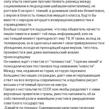
силу опыта смогшие прочувствовать разницу между
социализмом и людоедским шабашем капитализма), не
роптали б на крест тяжкий, а доживали свой век безмятежно,
с верою в благость помыслов имущего класса, будто бы
вместе с народом алчущего возвращения равенства и
справедливости.
Вообще создаётся ощущение, что наш обыватель начисто
лишён памяти и живёт той лишь информацией, кою на
настоящий момент преподнесёт ему ТВ. И также, вслед за
телевизором, он в одночасье меняет свои приверженности и
убеждения, исходя из преходящей идеи верхов, тяготясь
произвести в уме даже маломальский анализ
происходящему.
Он наивно ждёт ответов от "телемостов", "горячих линий" и
психоделических постановок под названием "новости".
Между тем, недавняя история, которую пережило
большинство наших сограждан, даёт нам исчерпывающие
ответ на все вопросы современности, и вдобавок рисует
весьма отчётливый прогноз на завтра.
Говоря о ностальгии по СССР, кою якобы разделяют с нами
верховные правители страны, уместно напомнить об их
собственной роли и живейшем участии в умерщвлении
советского государства.
Давайте по порядку. Современная капиталистическая