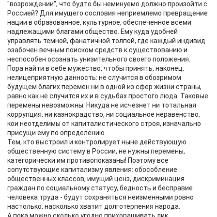
"возрождении", что будто бы неминуемо должно произойти с
Россией? Для имущего сословия неприемлемо превращение
нации в образованное, культурное, обеспеченное всеми
надлежащими благами общество. Ему куда удобней
управлять тёмной, фанатичной толпой, где каждый индивид
озабочен вечным поиском средств к существованию и
неспособен осознать унизительного своего положения.
Пора найти в себе мужество, чтобы принять, наконец,
нелицеприятную данность: не случится в обозримом
будущем благих перемен ни в одной из сфер жизни страны,
равно как не случится их и в судьбах простого люда. Таковые
перемены невозможны. Никуда не исчезнет ни тотальная
коррупция, ни казнокрадство, ни социальное неравенство,
кои неотделимы от капиталистического строя, изначально
присущи ему по определению.
Тем, кто выстроил и контролирует ныне действующую
общественную систему в России, не нужны перемены,
категорически им противопоказаны! Поэтому все
сопутствующие капитализму явления: обособление
общественных классов, имущий ценз, дискриминация
граждан по социальному статусу, бедность и бесправие
человека труда - будут сохраняться неизменными ровно
настолько, насколько хватит долготерпения народа.
А пока можно сколько угодно прихорашивать лик