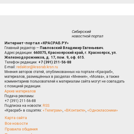
Сибирский
новостной портал
Интернет-портал «КРАСРАБ.РУ»
Главный редактор —
Павловский Владимир Евгеньевич.
Адрес редакции:
660075, Красноярский край, г. Красноярск, ул.
Железнодорожников, д. 17, пом. 9, оф. 615.
Телефон редакции:
+7 (391) 211-56-88
E-mail:
redaktor@krasrab.krsn.ru
Мнения авторов статей, опубликованных на портале «Красраб»,
материалов, размещённых в разделах «Мнения», «Молва», а также
комментариев пользователей к материалам сайта могут не совпадать
с позицией редакции.
Архив материалов
Подача рекламы:
+7 (391) 211-56-88
Подписка на новости:
RSS
«Красраб» в соцсетях:
«Телеграм»
,
«ВКонтакте»
,
«Одноклассники»
Карта сайта
Все новости
Правила общения