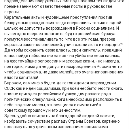
подразделения вооружённых сил под началом тех людей, что
поныне занимают ответственные посты в руководстве
страны.
Карательные акты и чудовищные преступления против
безоружных гражданских тогда свершались только с одной
целью: не допустить возрождения в России социализма. И
вы сегодня всерьёз полагаете, будто российские буржуа
примутся восстанавливать то, что все эти годы, презрев
мораль и закон человеческий, уничтожали люто и нещадно?!
Да чтобы сохранить свою власть, свои капиталы, правящий
класс пойдёт абсолютно на всё - на убийство несогласных,
на жесточайшие репрессии и массовые казни, - но никогда,
повторяю, никогда не допустит возрождения в России не то
чтобы социализма, но даже малейшего очага неповиновения
власти капитала!
Впрочем, сам миф о будто-де готовящемся возрождении
СССР, как и идеи социализма, при всей несбыточности оного,
вполне пригоден российским буржуа для разного рода
политических спекуляций, когда необходимо расположить к
себе людские массы, относящиеся с симпатией к
советскому прошлому и его ценностям.
Здесь удобно поиграть на благодарной людской памяти,
изобразить сочувствие распаду Страны Советов, картинно
всплакнуть по утраченным завоеваниям социализма.