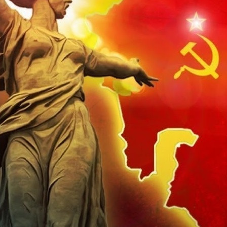
Общество
02.01.2025 11:19
13156
11
В последние годы в масс-медиа всё чаще муссируется идея
"возрождения СССР", к созданию которого наши верховные
лидеры якобы намерены склонить республики
постсоветского пространства.
Понятно, что при помощи передовых мозгомойных
технологий можно внушить массам любую чушь, но вместе с
тем грустно видеть, как относятся отечественные
пропагандисты к обывательской публике, полагая её
откровенно тупой.
Вопреки телевизионным бредням, полезным будет озвучить
здравые резоны тому, что восстановление СССР (или пусть
жалкого его подобия) при нынешнем политическом курсе
страны полностью исключено.