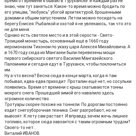
Время от времени я бываю в Туруханске. И каждый раз не
знаю, чем тут заняться. Какое-то время можно бродить по
его улицам, "любуясь" убогой архитектурой, брошенными
домами и общим запустением. Летом можно посидеть на
берегу Енисея. Рыбалкой и охотой я не увлекаюсь, так что это
не для меня.
Однако есть светлое место и в этой серости - Свято-
Троицкий монастырь, основанный ещё в 1660 году
иеромонахом Тихоном по указу царя Алексея Михайловича. А
в 1670 году сюда из Мангазеи были перевезены мощи
первого сибирского святого Василия Мангазейского.
Паломники и сегодня едут в Туруханск, чтобы поклониться
им.
Ну а что весна? Весна сюда в конце марта, когда я там
побывал, едва-едва приходит. Проталин ещё нет, но сосульки
появились. Время от времени с крыш скатываются тонны
мокрого снега. Прошедшей зимой его навалило здесь
огромное количество.
Тротуары скорее похоже на тоннели. По дорогам постоянно
ездит снегоуборочная техника. Снег разгребают, но не
вывозят. К лету сам растает. И вправду, зачем жечь лишнее
топливо, которое сюда завозится с таким огромным трудом?
Своего-то нет...
Виталий ИВАНОВ.