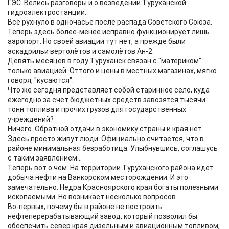
ГЭС. Велись разговоры и о возведении Туруханской
гидроэлектростанции.
Всё рухнуло в одночасье после распада Советского Союза.
Теперь здесь более-менее исправно функционирует лишь
аэропорт. Но своей авиации тут нет, а прежде были
эскадрильи вертолётов и самолётов Ан-2.
Девять месяцев в году Туруханск связан с "материком"
только авиацией. Оттого и цены в местных магазинах, мягко
говоря, "кусаются".
Что же сегодня представляет собой старинное село, куда
ежегодно за счёт бюджетных средств завозятся тысячи
тонн топлива и прочих грузов для государственных
учреждений?
Ничего. Обратной отдачи в экономику страны и края нет.
Здесь просто живут люди. Официально считается, что в
районе минимальная безработица. Улыбнувшись, соглашусь
с таким заявлением...
Теперь вот о чём. На территории Туруханского района идёт
добыча нефти на Ванкорском месторождении. И это
замечательно. Недра Красноярского края богаты полезными
ископаемыми. Но возникает несколько вопросов.
Во-первых, почему бы в районе не построить
нефтеперерабатывающий завод, который позволил бы
обеспечить север края дизельным и авиационным топливом,