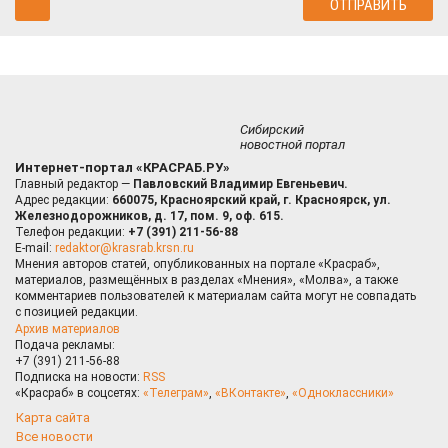
Сибирский
новостной портал
Интернет-портал «КРАСРАБ.РУ»
Главный редактор —
Павловский Владимир Евгеньевич.
Адрес редакции:
660075, Красноярский край, г. Красноярск, ул.
Железнодорожников, д. 17, пом. 9, оф. 615.
Телефон редакции:
+7 (391) 211-56-88
E-mail:
redaktor@krasrab.krsn.ru
Мнения авторов статей, опубликованных на портале «Красраб»,
материалов, размещённых в разделах «Мнения», «Молва», а также
комментариев пользователей к материалам сайта могут не совпадать
с позицией редакции.
Архив материалов
Подача рекламы:
+7 (391) 211-56-88
Подписка на новости:
RSS
«Красраб» в соцсетях:
«Телеграм»
,
«ВКонтакте»
,
«Одноклассники»
Карта сайта
Все новости