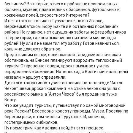
бензином? Во-вторых, отчего в районе нет современных
больниц, музеев, плавательных бассейнов, футбольных и
хоккейных полей, скоростного Интернета?
И нет этого не только в Туруханске, но и в Игарке,
Верхнеимбатском, Бору, Бахте и в остальных поселениях
района. Но главное, нет ощущения заботы нефтедобытчиков
о территории, где они выкачивают из земли миллиарды
рублей. Ну или я не заметил эту заботу. Готов извиниться,
коль мне докажут обратное.
Предстоящим летом, если позволит эпидемиологическая
обстановка, на Енисее планируют возродить теплоходный
туризм. Откровенно говоря, проект вызывает у меня
определённые сомнения. Но теплоход с Волги пригнали, цены
назвали, маршрут определили.
До этого так активно туристов возила на теплоходе "Антон
Чехов" швейцарская компания. На стыке веков она ушла с
российского рынка, а "Антон Чехов" был продан на ту же
Волгу.
Что же увидят туристы, путешествуя по самой многоводной
реке России? Бесспорно, красоту природы. Музеи. Посёлки по
берегам реки, в том числе и Туруханск. И, конечно,
гостеприимных сибиряков.
Ну посмотрим, как у волжан пойдёт этот процесс.