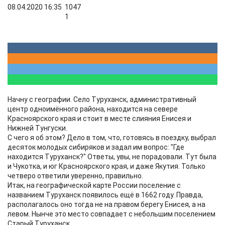
08.04.2020 16:35
1047
1
Начну с географии. Село Туруханск, административный
центр одноимённого района, находится на севере
Красноярского края и стоит в месте слияния Енисея и
Нижней Тунгуски.
С чего я об этом? Дело в том, что, готовясь в поездку, выбрал
десяток молодых сибиряков и задал им вопрос: "Где
находится Туруханск?" Ответы, увы, не порадовали. Тут была
и Чукотка, и юг Красноярского края, и даже Якутия. Только
четверо ответили уверенно, правильно.
Итак, на географической карте России поселение с
названием Туруханск появилось ещё в 1662 году. Правда,
располагалось оно тогда не на правом берегу Енисея, а на
левом. Нынче это место совпадает с небольшим поселением
Старый Туруханск.