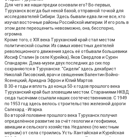
Для чего же наши предки основали его? Во-первых,
Туруханск всегда был некой базой, отправной точкой для
исследователей Сибири. Здесь бывали едва ли не все, кто
изучал восточные районы Российской империи. И его роль в
этом деле переоценить невозможно, она, бесспорно,
огромна.
Кроме того, с XIX века Туруханский край стал местом
политической ссылки. Из самых известных деятелей
революционного движения здесь её отбывали большевики
Иосиф Сталин (в селе Курейка), Яков Свердлов и Сурен
Спандарян. Дома-музеи двух последних до сих пор
сохраняются в Туруханске. "Сидели" здесь декабрист
Николай Лисовский, врач и священник Валентин Войно-
Ясенецкий, Ариадна Эфрон и Юлий Мартов.
В 30-е годы и вплоть до конца 50-х годов прошлого века
Туруханский край был зловещим местом. Стараниями НКВД
сюда тысячами ссылали наших соотечественников. С 1949
по 1953 год здесь велось строительство железной дороги
Салехард - Игарка.
Во второй половине прошлого века Туруханск получил
определённое развитие за счёт геологии и геофизики,
авиации и сельского хозяйства. Недалеко (по местным
меркам) от села строились Усть-Хантайская и Курейская