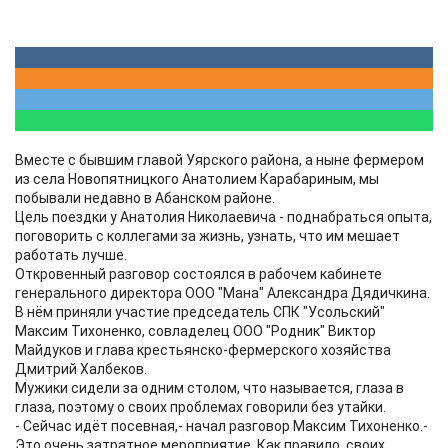
Вместе с бывшим главой Уярского района, а ныне фермером
из села Новопятницкого Анатолием Карабариным, мы
побывали недавно в Абанском районе.
Цель поездки у Анатолия Николаевича - поднабраться опыта,
поговорить с коллегами за жизнь, узнать, что им мешает
работать лучше.
Откровенный разговор состоялся в рабочем кабинете
генерального директора ООО "Мана" Александра Дядичкина.
В нём приняли участие председатель СПК "Усольский"
Максим Тихоненко, совладелец ООО "Родник" Виктор
Майдуков и глава крестьянско-фермерского хозяйства
Дмитрий Халбеков.
Мужики сидели за одним столом, что называется, глаза в
глаза, поэтому о своих проблемах говорили без утайки.
- Сейчас идёт посевная,- начал разговор Максим Тихоненко.-
Это очень затратное мероприятие. Как правило, своих