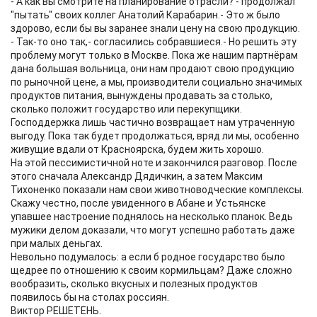
- А как вы смотрите на планирование отрасли? - продолжал
"пытать" своих коллег Анатолий Карабарин.- Это ж было
здорово, если бы вы заранее знали цену на свою продукцию.
- Так-то оно так,- согласились собравшиеся.- Но решить эту
проблему могут только в Москве. Пока же нашим партнёрам
дана большая вольница, они нам продают свою продукцию
по рыночной цене, а мы, производители социально значимых
продуктов питания, вынуждены продавать за столько,
сколько положит государство или перекупщики.
Господдержка лишь частично возвращает нам утраченную
выгоду. Пока так будет продолжаться, вряд ли мы, особенно
живущие вдали от Красноярска, будем жить хорошо.
На этой пессимистичной ноте и закончился разговор. После
этого сначала Александр Дядичкин, а затем Максим
Тихоненко показали нам свои животноводческие комплексы.
Скажу честно, после увиденного в Абане и Устьянске
упавшее настроение поднялось на несколько планок. Ведь
мужики делом доказали, что могут успешно работать даже
при малых деньгах.
Невольно подумалось: а если б родное государство было
щедрее по отношению к своим кормильцам? Даже сложно
вообразить, сколько вкусных и полезных продуктов
появилось бы на столах россиян.
Виктор РЕШЕТЕНЬ.