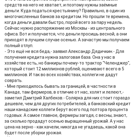
средств на него не хватает, и поэтому нужны заёмные
деньги. Куда податься крестьянину? Правильно, в один из
многочисленных банков за кредитом. Но прошли те времена,
когда деньги давали быстро, порой всего за пару недель.
Сейчас нужно распоряжение из Москвы - из центрального
офиса. Вот и получается, что деньги просишь весной, а они
приходят в лучшем случае осенью. А зачастую мы получаем
полный отлуп.
- Это ещё не вся беда,- заявил Александр Дядичкин.- Для
получения кредита нужна залоговая база. Она у нас в
хозяйстве есть, но банкиры почему-то трактор "Челенджер",
который стоит 12 миллионов рублей, оценивают всего в 5
миллионов. И так во всех хозяйствах, коллеги не дадут
соврать.
- Мне приходилось бывать за границей, в частности в
Канаде, там фермеров, в отличие от нас, холят и лелеют,-
заметил Дмитрий Халбеков.- Солярка для них стоит гораздо
дешевле, чем для других потребителей, а банковский кредит
наши канадские коллеги берут всего под полтора процента
годовых. А самое главное, фермеры загодя, с весны, знают,
за сколько продадут осенью выращенный урожай. А у нас
цена на зерно - как качели, никогда не угадаешь, какой она
будет после уборки урожая.