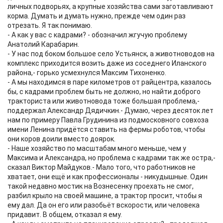
личных подворьях, а крупные хозяйства сами заготавливают
корма. Думать и думать нужно, прежде чем один раз
отрезать. Я так понимаю.
- А как у вас с кадрами? - обозначил жгучую проблему
Анатолий Карабарин.
- У нас под боком большое село Устьянск, а животноводов на
комплекс приходится возить даже из соседнего Иланского
района,- горько усмехнулся Максим Тихоненко.
- А мы находимся в паре километров от райцентра, казалось
бы, с кадрами проблем быть не должно, но найти доброго
тракториста или животновода тоже большая проблема,-
поддержал Александр Дядичкин.- Думаю, через десяток лет
нам по примеру Павла Грудинина из подмосковного совхоза
имени Ленина придётся ставить на фермы роботов, чтобы
они коров доили вместо доярок.
- Наше хозяйство по масштабам много меньше, чем у
Максима и Александра, но проблема с кадрами так же остра,-
сказал Виктор Майдуков.- Мало того, что работников не
хватает, они ещё и как профессионалы - никудышные. Один
такой недавно мостик на Вознесенку проехать не смог,
разбил крыло на своей машине, а трактор просит, чтобы я
ему дал. Да он его или разобьёт вскорости, или человека
придавит. В общем, отказал я ему.