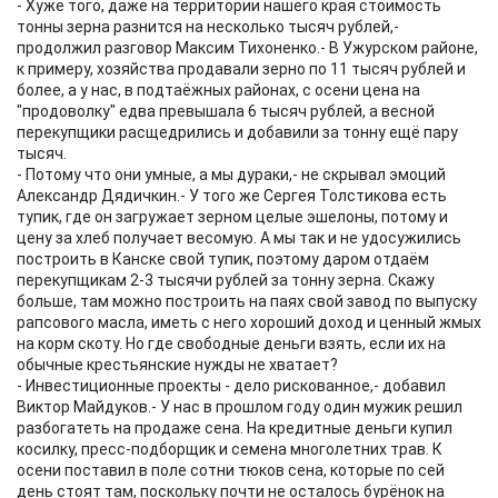
- Хуже того, даже на территории нашего края стоимость
тонны зерна разнится на несколько тысяч рублей,-
продолжил разговор Максим Тихоненко.- В Ужурском районе,
к примеру, хозяйства продавали зерно по 11 тысяч рублей и
более, а у нас, в подтаёжных районах, с осени цена на
"продоволку" едва превышала 6 тысяч рублей, а весной
перекупщики расщедрились и добавили за тонну ещё пару
тысяч.
- Потому что они умные, а мы дураки,- не скрывал эмоций
Александр Дядичкин.- У того же Сергея Толстикова есть
тупик, где он загружает зерном целые эшелоны, потому и
цену за хлеб получает весомую. А мы так и не удосужились
построить в Канске свой тупик, поэтому даром отдаём
перекупщикам 2-3 тысячи рублей за тонну зерна. Скажу
больше, там можно построить на паях свой завод по выпуску
рапсового масла, иметь с него хороший доход и ценный жмых
на корм скоту. Но где свободные деньги взять, если их на
обычные крестьянские нужды не хватает?
- Инвестиционные проекты - дело рискованное,- добавил
Виктор Майдуков.- У нас в прошлом году один мужик решил
разбогатеть на продаже сена. На кредитные деньги купил
косилку, пресс-подборщик и семена многолетних трав. К
осени поставил в поле сотни тюков сена, которые по сей
день стоят там, поскольку почти не осталось бурёнок на