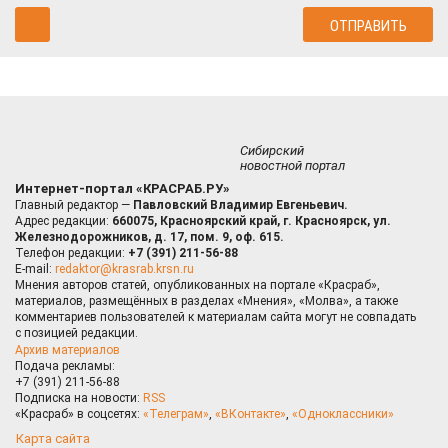
Сибирский
новостной портал
Интернет-портал «КРАСРАБ.РУ»
Главный редактор —
Павловский Владимир Евгеньевич.
Адрес редакции:
660075, Красноярский край, г. Красноярск, ул.
Железнодорожников, д. 17, пом. 9, оф. 615.
Телефон редакции:
+7 (391) 211-56-88
E-mail:
redaktor@krasrab.krsn.ru
Мнения авторов статей, опубликованных на портале «Красраб»,
материалов, размещённых в разделах «Мнения», «Молва», а также
комментариев пользователей к материалам сайта могут не совпадать
с позицией редакции.
Архив материалов
Подача рекламы:
+7 (391) 211-56-88
Подписка на новости:
RSS
«Красраб» в соцсетях:
«Телеграм»
,
«ВКонтакте»
,
«Одноклассники»
Карта сайта