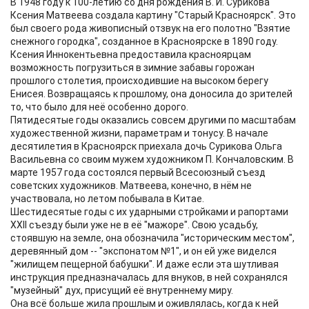
В 1948 году к 100-летию со дня рождения В. И. Сурикова
Ксения Матвеева создала картину "Старый Красноярск". Это
был своего рода живописный отзвук на его полотно "Взятие
снежного городка", созданное в Красноярске в 1890 году.
Ксения Иннокентьевна предоставила красноярцам
возможность погрузиться в зимние забавы горожан
прошлого столетия, происходившие на высоком берегу
Енисея. Возвращаясь к прошлому, она доносила до зрителей
то, что было для неё особенно дорого.
Пятидесятые годы оказались совсем другими по масштабам
художественной жизни, параметрам и тонусу. В начале
десятилетия в Красноярск приехала дочь Сурикова Ольга
Васильевна со своим мужем художником П. Кончаловским. В
марте 1957 года состоялся первый Всесоюзный съезд
советских художников. Матвеева, конечно, в нём не
участвовала, но летом побывала в Китае.
Шестидесятые годы с их ударными стройками и рапортами
XXII съезду были уже не в её "мажоре". Свою усадьбу,
стоявшую на земле, она обозначила "историческим местом",
деревянный дом -- "экспонатом №1", и он ей уже виделся
"жилищем пещерной бабушки". И даже если эта шутливая
инструкция предназначалась для внуков, в ней сохранялся
"музейный" дух, присущий её внутреннему миру.
Она всё больше жила прошлым и оживлялась, когда к ней