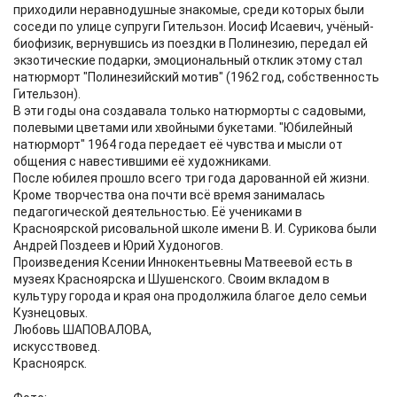
приходили неравнодушные знакомые, среди которых были
соседи по улице супруги Гительзон. Иосиф Исаевич, учёный-
биофизик, вернувшись из поездки в Полинезию, передал ей
экзотические подарки, эмоциональный отклик этому стал
натюрморт "Полинезийский мотив" (1962 год, собственность
Гительзон).
В эти годы она создавала только натюрморты с садовыми,
полевыми цветами или хвойными букетами. "Юбилейный
натюрморт" 1964 года передает её чувства и мысли от
общения с навестившими её художниками.
После юбилея прошло всего три года дарованной ей жизни.
Кроме творчества она почти всё время занималась
педагогической деятельностью. Её учениками в
Красноярской рисовальной школе имени В. И. Сурикова были
Андрей Поздеев и Юрий Худоногов.
Произведения Ксении Иннокентьевны Матвеевой есть в
музеях Красноярска и Шушенского. Своим вкладом в
культуру города и края она продолжила благое дело семьи
Кузнецовых.
Любовь ШАПОВАЛОВА,
искусствовед.
Красноярск.