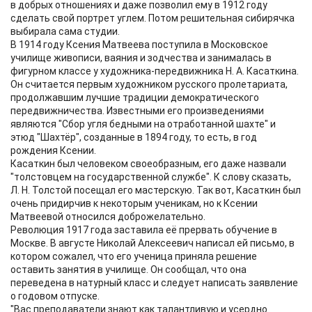
в добрых отношениях и даже позволил ему в 1912 году
сделать свой портрет углем. Потом решительная сибирячка
выбирала сама студии.
В 1914 году Ксения Матвеева поступила в Московское
училище живописи, ваяния и зодчества и занималась в
фигурном классе у художника-передвижника Н. А. Касаткина.
Он считается первым художником русского пролетариата,
продолжавшим лучшие традиции демократического
передвижничества. Известными его произведениями
являются "Сбор угля бедными на отработанной шахте" и
этюд "Шахтёр", созданные в 1894 году, то есть, в год
рождения Ксении.
Касаткин был человеком своеобразным, его даже назвали
"толстовцем на государственной службе". К слову сказать,
Л. Н. Толстой посещал его мастерскую. Так вот, Касаткин был
очень придирчив к некоторым ученикам, но к Ксении
Матвеевой относился доброжелательно.
Революция 1917 года заставила её прервать обучение в
Москве. В августе Николай Алексеевич написал ей письмо, в
котором сожалел, что его ученица приняла решение
оставить занятия в училище. Он сообщал, что она
переведена в натурный класс и следует написать заявление
о годовом отпуске.
"Вас преподаватели знают как талантливую и усердно