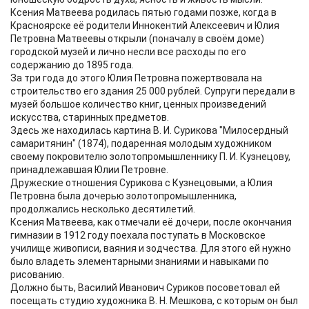
Ксения Матвеева родилась пятью годами позже, когда в
Красноярске её родители Иннокентий Алексеевич и Юлия
Петровна Матвеевы открыли (поначалу в своём доме)
городской музей и лично несли все расходы по его
содержанию до 1895 года.
За три года до этого Юлия Петровна пожертвовала на
строительство его здания 25 000 рублей. Супруги передали в
музей большое количество книг, ценных произведений
искусства, старинных предметов.
Здесь же находилась картина В. И. Сурикова "Милосердный
самаритянин" (1874), подаренная молодым художником
своему покровителю золотопромышленнику П. И. Кузнецову,
принадлежавшая Юлии Петровне.
Дружеские отношения Сурикова с Кузнецовыми, а Юлия
Петровна была дочерью золотопромышленника,
продолжались несколько десятилетий.
Ксения Матвеева, как отмечали её дочери, после окончания
гимназии в 1912 году поехала поступать в Московское
училище живописи, ваяния и зодчества. Для этого ей нужно
было владеть элементарными знаниями и навыками по
рисованию.
Должно быть, Василий Иванович Суриков посоветовал ей
посещать студию художника В. Н. Мешкова, с которым он был