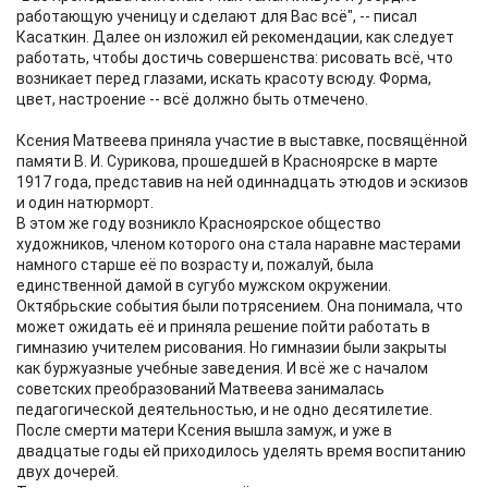
работающую ученицу и сделают для Вас всё", -- писал
Касаткин. Далее он изложил ей рекомендации, как следует
работать, чтобы достичь совершенства: рисовать всё, что
возникает перед глазами, искать красоту всюду. Форма,
цвет, настроение -- всё должно быть отмечено.
Ксения Матвеева приняла участие в выставке, посвящённой
памяти В. И. Сурикова, прошедшей в Красноярске в марте
1917 года, представив на ней одиннадцать этюдов и эскизов
и один натюрморт.
В этом же году возникло Красноярское общество
художников, членом которого она стала наравне мастерами
намного старше её по возрасту и, пожалуй, была
единственной дамой в сугубо мужском окружении.
Октябрьские события были потрясением. Она понимала, что
может ожидать её и приняла решение пойти работать в
гимназию учителем рисования. Но гимназии были закрыты
как буржуазные учебные заведения. И всё же с началом
советских преобразований Матвеева занималась
педагогической деятельностью, и не одно десятилетие.
После смерти матери Ксения вышла замуж, и уже в
двадцатые годы ей приходилось уделять время воспитанию
двух дочерей.