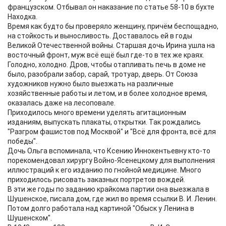
французском. Отбывал он наказание по статье 58-10 в бухте
Находка.
Время как будто бы проверяло женщину, причём беспощадно,
на стойкость и выносливость. Доставалось ей в годы
Великой Отечественной войны. Старшая дочь Ирина ушла на
восточный фронт, муж всё ещё был где-то в тех же краях.
Голодно, холодно. Дров, чтобы отапливать печь в доме не
было, разобрали забор, сарай, тротуар, дверь. От Союза
художников нужно было выезжать на различные
хозяйственные работы и летом, и в более холодное время,
оказалась даже на лесоповале.
Приходилось много времени уделять агитационным
изданиям, выпускать плакаты, открытки. Так рождались
"Разгром фашистов под Москвой" и "Всё для фронта, всё для
победы".
Дочь Ольга вспоминала, что Ксению Иннокентьевну кто-то
порекомендовал хирургу Войно-Ясенецкому для выполнения
иллюстраций к его изданию по гнойной медицине. Много
приходилось рисовать заказных портретов вождей.
В эти же годы по заданию крайкома партии она выезжала в
Шушенское, писала дом, где жил во время ссылки В. И. Ленин.
Потом долго работала над картиной "Обыск у Ленина в
Шушенском".