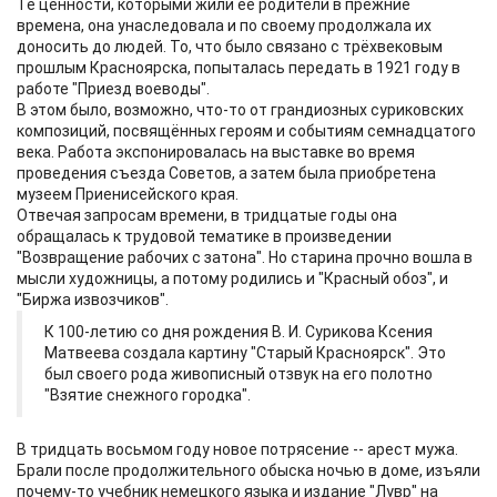
Те ценности, которыми жили её родители в прежние
времена, она унаследовала и по своему продолжала их
доносить до людей. То, что было связано с трёхвековым
прошлым Красноярска, попыталась передать в 1921 году в
работе "Приезд воеводы".
В этом было, возможно, что-то от грандиозных суриковских
композиций, посвящённых героям и событиям семнадцатого
века. Работа экспонировалась на выставке во время
проведения съезда Советов, а затем была приобретена
музеем Приенисейского края.
Отвечая запросам времени, в тридцатые годы она
обращалась к трудовой тематике в произведении
"Возвращение рабочих с затона". Но старина прочно вошла в
мысли художницы, а потому родились и "Красный обоз", и
"Биржа извозчиков".
К 100-летию со дня рождения В. И. Сурикова Ксения
Матвеева создала картину "Старый Красноярск". Это
был своего рода живописный отзвук на его полотно
"Взятие снежного городка".
В тридцать восьмом году новое потрясение -- арест мужа.
Брали после продолжительного обыска ночью в доме, изъяли
почему-то учебник немецкого языка и издание "Лувр" на