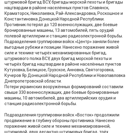
штурмовой бригад ВСУ, бригады морской пехоты и бригады
нацгвардии в районе населённых пунктов Славянск,
Краматорск, Николаевка, Рай-Александровка, Роскошное и
Константиновка Донецкой Народной Республики.
Противник потерял до 120 военнослужащих, две боевые
бронированные машины, 13 автомобилей, пять орудий
полевой артиллерии и станцию радиоэлектронной борьбы.
Подразделения группировки войск «Центр» заняли более
выгодные рубежи и позиции. Нанесено поражение живой
силе и технике четырёх механизированных бригад,
штурмового полка ВСУ, двух бригад морской пехоты и
четырёх бригад нацгвардии в районе населённых пунктов
Кутузовка, Белицкое, Грузское, Анновка, Святогоровка,
Кучеров Яр Донецкой Народной Республики и Новопавловка
Днепропетровской области.
Потери украинских вооружённых формирований составили
свыше 330 военнослужащих, две боевые бронированные
машины, 10 автомобилей, два артиллерийских орудия и
станция радиоэлектронной борьбы.
Подразделения группировки войск «Восток» продолжили
продвижение в глубину обороны противника. Нанесено
поражение живой силе и технике механизированной,
штурмовой, двух десантно-штурмовых бригад, трёх