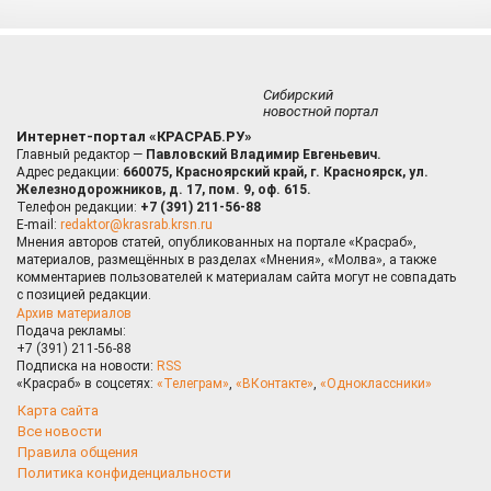
Сибирский
новостной портал
Интернет-портал «КРАСРАБ.РУ»
Главный редактор —
Павловский Владимир Евгеньевич.
Адрес редакции:
660075, Красноярский край, г. Красноярск, ул.
Железнодорожников, д. 17, пом. 9, оф. 615.
Телефон редакции:
+7 (391) 211-56-88
E-mail:
redaktor@krasrab.krsn.ru
Мнения авторов статей, опубликованных на портале «Красраб»,
материалов, размещённых в разделах «Мнения», «Молва», а также
комментариев пользователей к материалам сайта могут не совпадать
с позицией редакции.
Архив материалов
Подача рекламы:
+7 (391) 211-56-88
Подписка на новости:
RSS
«Красраб» в соцсетях:
«Телеграм»
,
«ВКонтакте»
,
«Одноклассники»
Карта сайта
Все новости
Правила общения
Политика конфиденциальности