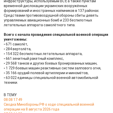
инфраструктуры, используемым ВСУ, а также пунктам
временной дислокации украинских вооружённых
формирований и иностранных наёмников в 137 районах.
Средствами противовоздушной обороны сбиты девять
управляемых авиационных бомб и 233 беспилотных
летательных аппарата самолётного типа.
Всего с начала проведения специальной военной операции
уничтожены:
▫️ 671 самолёт,
▫️ 284 вертолёта,
▫️ 154 322 беспилотных летательных аппарата,
▫️ 661 зенитный ракетный комплекс,
▫️ 29 568 танков и других боевых бронированных машин,
▫️ 1 729 боевых машин реактивных систем залпового огня,
▫️ 35 166 орудий полевой артиллерии и миномётов,
▫️ 63 022 единицы специальной военной автомобильной
техники.
В ТЕМУ
08.08 17:49
Сводка Минобороны РФ о ходе специальной военной
операции на 8 августа 2026 года