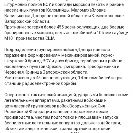
штурмовых полков ВСУ и бригады морской пехоты в районе
населённых пунктов Коломийцы, Маломихайловка,
Васильковка Днепропетровской области и Комсомольское
Запорожской области.
Противник потерял более 455 военнослужащих, две боевые
бронированные машины, семь автомобилей и 105-мм гаубицу
М101 производства США.
Подразделения группировки войск «Днепр» нанесли
поражение формированиям механизированной, горно-
штурмовой бригад ВСУ и двух бригад теробороны в районе
населённых пунктов Орехов, Григоровка, Преображенка и
Червоная Криница Запорожской области.
Уничтожено до 45 военнослужащих, 14 автомобилей и три
станции радиоэлектронной борьбы.
Оперативно-тактической авиацией, ударными беспилотными
летательными аппаратами, ракетными войсками и
артиллерией группировок войск Вооружённых Сил
Российской Федерации нанесено поражение цехам
производства, местам подготовки и площадкам запуска
беспилотных летательных аппаратов дальнего действия,
объектам энергетической, транспортной и портовой