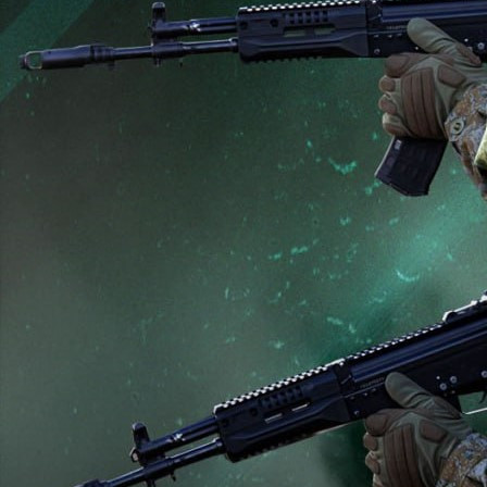
Происшествия
01.06.2026 18:13
1170
Фото:
Минобороны России
Подразделения группировки войск «Север» улучшили
тактическое положение. Нанесено поражение живой силе и
технике двух механизированных бригад ВСУ и двух бригад
теробороны в районе населённых пунктов Пустогород,
Вольная Слобода, Новая Сечь и Иволжанское Сумской
области.
В Харьковской области нанесено поражение формированиям
двух механизированных, двух мотопехотных бригад, бригады
беспилотных систем ВСУ и двух бригад теробороны в районе
населённых пунктов Бугаевка, Рубежное, Котовка, Богодухов