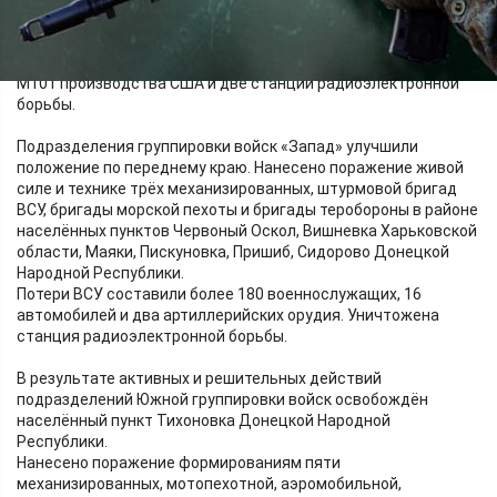
и Белый Колодезь.
Противник потерял до 205 военнослужащих, боевую
бронированную машину, 10 автомобилей, 105-мм гаубицу
М101 производства США и две станции радиоэлектронной
борьбы.
Подразделения группировки войск «Запад» улучшили
положение по переднему краю. Нанесено поражение живой
силе и технике трёх механизированных, штурмовой бригад
ВСУ, бригады морской пехоты и бригады теробороны в районе
населённых пунктов Червоный Оскол, Вишневка Харьковской
области, Маяки, Пискуновка, Пришиб, Сидорово Донецкой
Народной Республики.
Потери ВСУ составили более 180 военнослужащих, 16
автомобилей и два артиллерийских орудия. Уничтожена
станция радиоэлектронной борьбы.
В результате активных и решительных действий
подразделений Южной группировки войск освобождён
населённый пункт Тихоновка Донецкой Народной
Республики.
Нанесено поражение формированиям пяти
механизированных, мотопехотной, аэромобильной,