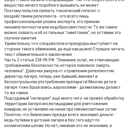
вещество ничего подобного вызывать не может.
Поэтому попытка связать токсический гепатит с
воздействием репеллента - это всего лишь
профессиональная уловка эксперта, это признак
некомпетентности или недобросовестности. То же самое
можно сказать и об остальных "симптомах", но оставим это
скучное занятие.
Удивительно, что следователи и прокуроры выступают на
стороне такого обвинения, да ещё как рьяно! Страшно читать
текст обвинительного заключения.
Часть 2 статьи 238 УК РФ: "Оказание услуг, не отвечающих
требованиям безопасности, которое повлекло смерть
человека". Девочка умерла от отравления репеллентом -
директор лагеря, теперь уже бывший, виноват в
бесконтрольном употребления препарата! Многие дети в
лагере тоже брызгались аэрозолями - да миллионы делают
то же самое.
Подсудимый "натворил" ещё много чего: не провёл обработку
территории лагеря инсектицидами для уничтожения
комаров, не установил на окнах противомоскитные сетки.
Понятно, что бизнесмен прежде всего экономил деньги -
ведь путёвки в детские лагеря и без того идут по
космическим ценам. Но нет, никакая это не экономия, а