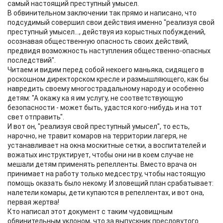
самый настоящий преступный умысел.
В обвинительном заключении так прямо и написано, что
подсудимый совершил свои действия именно "реализуя свой
преступный умысел..., действуя из корыстных побуждений,
осознавая общественную опасность своих действий,
предвидя возможность наступления общественно-опасных
последствий".
Читаем и видим перед собой некоего маньяка, сидящего в
роскошном директорском кресле и размышляющего, как бы
навредить своему многострадальному народу и особенно
детям: "А окажу ка я им услугу, не соответствующую
безопасности - может быть, удастся кого-нибудь и на тот
свет отправить".
И вот он, "реализуя свой преступный умысел", то есть,
нарочно, не травит комаров на территории лагеря, не
устанавливает на окна москитные сетки, а воспитателей и
вожатых инструктирует, чтобы они ни в коем случае не
мешали детям применять репелленты. Вместо врача он
принимает на работу только медсестру, чтобы настоящую
помощь оказать было некому. И зловещий план срабатывает:
налетели комары, дети купаются в репеллентах, и вот она,
первая жертва!
Кто написал этот документ с таким чудовищным
обвинительным уклоном, что за выпускник пресловутого