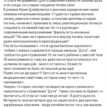
Это всё не криминал! Для отравления нужна летальная доза,
а не следы, но у наших сыщиков логика своя.
В романе Юрия Домбровского высокие юридические науки
названы ненужными вещами. Студенты годами изучали
логику, римское и иное право, а получив дипломы и надев
погоны, начинают признавать лишь революционную логику и
следовать за линией партии. Но что руководит
современными выпускниками "факультета ненужных
вещей"? Во имя чего приносится в жертву логика, понятная
даже неискушенному в юриспруденции?
Расчёты показывают, что в одном баллоне аэрозоля и
тюбике с мазью содержится гораздо меньше "Дэта", чем
требуется для отравления 10-летнего ребёнка с массой тела
30 килограммов (к тому же девочка не проглотила все это
целиком за один раз - много осталось). На месте
преступления не было летальной дозы яда!
Разве это не аргумент?! Зато есть многочисленные
медицинские симптомы, которые кому-то чего-то
напоминают...
Уверен, что врач-эксперт не видел ни одного реального
смертельного отравления "Дэта". Таких случаев не бывает, и
прочитать об этом он тоже нигде не мог. Я долго рылся в
Интернете, изучал литературу, но нашёл всего два кратких
зарубежных описания - люди погибли после того, как выпили