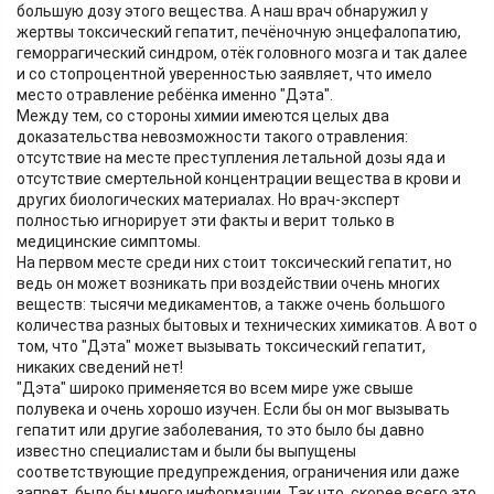
большую дозу этого вещества. А наш врач обнаружил у
жертвы токсический гепатит, печёночную энцефалопатию,
геморрагический синдром, отёк головного мозга и так далее
и со стопроцентной уверенностью заявляет, что имело
место отравление ребёнка именно "Дэта".
Между тем, со стороны химии имеются целых два
доказательства невозможности такого отравления:
отсутствие на месте преступления летальной дозы яда и
отсутствие смертельной концентрации вещества в крови и
других биологических материалах. Но врач-эксперт
полностью игнорирует эти факты и верит только в
медицинские симптомы.
На первом месте среди них стоит токсический гепатит, но
ведь он может возникать при воздействии очень многих
веществ: тысячи медикаментов, а также очень большого
количества разных бытовых и технических химикатов. А вот о
том, что "Дэта" может вызывать токсический гепатит,
никаких сведений нет!
"Дэта" широко применяется во всем мире уже свыше
полувека и очень хорошо изучен. Если бы он мог вызывать
гепатит или другие заболевания, то это было бы давно
известно специалистам и были бы выпущены
соответствующие предупреждения, ограничения или даже
запрет, было бы много информации. Так что, скорее всего это