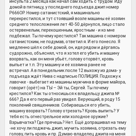
инсульта 2 месяца как начал сам ходить с трудом. Иду
домой в пятницу, у последнего подъезда джип номер
Р666ОР. Номер сатанистский, я машинально
перекрестился, и тут стоявший возле машины её хозяин
среднего телосложения лет 40-50 дёрнулся, лицо стало
остервенелым, перекошенным, яростным - и ко мне
подбежал. Ты почему крестился? Так машина с номером
сатанистским, не подумав, ответил я. И его понесло. Я
медленно шёл к себе домой, он, идя рядом и дёргаясь
судорожно, объяснял, что я хотел его убить и машину
взорвать, как он меня убьёт, голову оторвёт, кровь
выпьет и т.п. Эту машину и её хозяина ранее не
встречал. А в понедельник после 12 выхожу из дома- у
подъезда ждёт Нива с надписью ПОЛИЦИЯ. Подхожу к
лавочке - выбегает из машины мужчина в форме майора,
говорит (орёт) на ТЫ – Эй ты, Сергей. Ты почему
крестился? Как ты относишься к владельцу джипа №
666? Да я его первый раз увидел. Верующий, в роду 15
поколений священников. Собираешься его убить,
машину взорвать? Голову отрезать? Кровь выпить? У
тебя есть огнестрельное или холодное оружие?
Взрывчатка? Где прячешь? Нет. Ещё допрашивал на тему
-не хочу ли поджечь джип, мучить хозяина, отрезать ему
голову, пить кровь и пр. Думаю-владелец джипа на меня