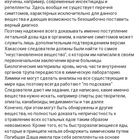
изучены, например, современные инсектициды и
репелленты. Здесь вообще не существует перечня
симптомов, характерных исключительно для данного
вещества и дающих возможность безошибочно поставить
верный диагноз.
Поэтому надёжнее всего доказывать именно поступление
летальной дозы яда в организм, а наличие симптомов может
служить лишь дополнительным подтверждением версии.
Хакасские следователи должны были найти то самое
"неустановленное вещество", о котором им написали в своём
первоначальном заключении врачи больницы.
Биологические материалы: кровь, моча, части внутренних
органов трупа передаются в химическую лабораторию.
Химики не могут сделать анализы на все существующие в
мире яды, поэтому всегда работают "по подсказке".
Следователи дают им задание, где написано, какие именно
вещества нужно искать, например спирты, растворители,
опиаты, канабиоиды, медикаменты и так далее.
Конечно, при этом могут быть обнаружены и другие
вещества, но полностью доказать непричастность к
отравлению всех остальных ядов таким образом
невозможно. Кроме того, есть быстроразлагающиеся яды,
которые в принципе нельзя обнаружить химическим путем.
Погибшая Даша имела при себе репелленты на основе