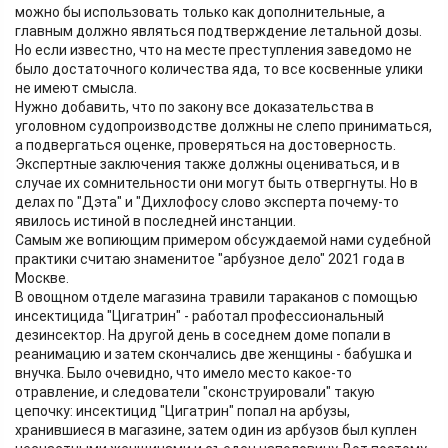
можно бы использовать только как дополнительные, а
главным должно являться подтверждение летальной дозы.
Но если известно, что на месте преступления заведомо не
было достаточного количества яда, то все косвенные улики
не имеют смысла.
Нужно добавить, что по закону все доказательства в
уголовном судопроизводстве должны не слепо приниматься,
а подвергаться оценке, проверяться на достоверность.
Экспертные заключения также должны оцениваться, и в
случае их сомнительности они могут быть отвергнуты. Но в
делах по "Дэта" и "Дихлофосу слово эксперта почему-то
явилось истиной в последней инстанции.
Самым же вопиющим примером обсуждаемой нами судебной
практики считаю знаменитое "арбузное дело" 2021 года в
Москве.
В овощном отделе магазина травили тараканов с помощью
инсектицида "Цигатрин" - работал профессиональный
дезинсектор. На другой день в соседнем доме попали в
реанимацию и затем скончались две женщины - бабушка и
внучка. Было очевидно, что имело место какое-то
отравление, и следователи "сконструировали" такую
цепочку: инсектицид "Цигатрин" попал на арбузы,
хранившиеся в магазине, затем один из арбузов был куплен