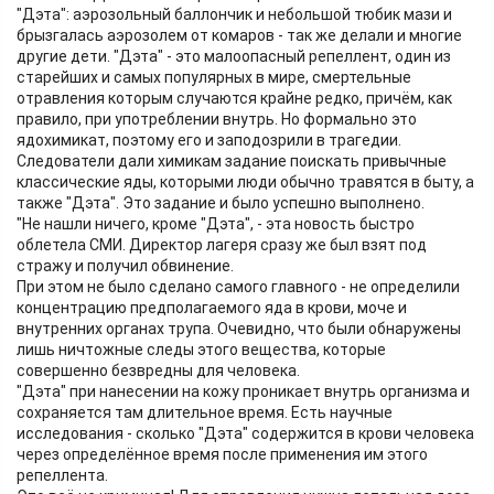
"Дэта": аэрозольный баллончик и небольшой тюбик мази и
брызгалась аэрозолем от комаров - так же делали и многие
другие дети. "Дэта" - это малоопасный репеллент, один из
старейших и самых популярных в мире, смертельные
отравления которым случаются крайне редко, причём, как
правило, при употреблении внутрь. Но формально это
ядохимикат, поэтому его и заподозрили в трагедии.
Следователи дали химикам задание поискать привычные
классические яды, которыми люди обычно травятся в быту, а
также "Дэта". Это задание и было успешно выполнено.
"Не нашли ничего, кроме "Дэта", - эта новость быстро
облетела СМИ. Директор лагеря сразу же был взят под
стражу и получил обвинение.
При этом не было сделано самого главного - не определили
концентрацию предполагаемого яда в крови, моче и
внутренних органах трупа. Очевидно, что были обнаружены
лишь ничтожные следы этого вещества, которые
совершенно безвредны для человека.
"Дэта" при нанесении на кожу проникает внутрь организма и
сохраняется там длительное время. Есть научные
исследования - сколько "Дэта" содержится в крови человека
через определённое время после применения им этого
репеллента.