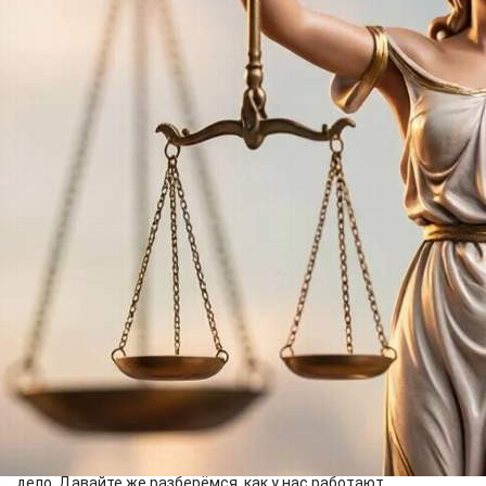
01.06.2026 13:40
569
2
Изображение создано нейросетью
"А вокруг... прокурорская истерика! Весь шабаш нечистой
силы!", "Какая же демоническая сила заставляет
современных экспертов, следователей и судей творить
подобное... Ведь понимаем же это мы, дорогой читатель - а
разве у наших правоохранителей ума меньше?!" - так
описывает Юрий Домбровский в романе "Факультет
ненужных вещей" атмосферу "мрачных сталинских времён".
Но перенесёмся в наши светлые дни.
Летом 2025 года в детском лагере "Багульник" в Хакасии
произошла трагедия. Умерла 10-летняя девочки, и врачи
диагностировали отравление неустановленным веществом.
Как положено в таких случаях, было возбуждено уголовное
дело. Давайте же разберёмся, как у нас работают