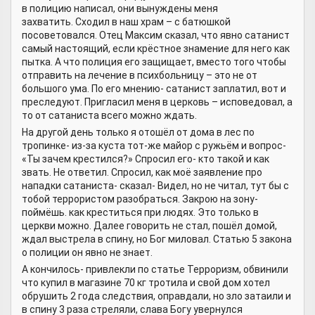
в полицию написал, они вынуждены меня
захватить. Сходил в наш храм – с батюшкой
посоветовался. Отец Максим сказал, что явно сатанист
самый настоящий, если крёстное знамение для него как
пытка. А что полиция его защищает, вместо того чтобы
отправить на лечение в психбольницу – это не от
большого ума. По его мнению- сатанист заплатил, вот и
преследуют. Пригласил меня в церковь – исповедовал, а
то от сатаниста всего можно ждать.
На другой день только я отошёл от дома в лес по
тропинке- из-за куста тот-же майор с ружьём и вопрос-
«Ты зачем крестился?» Спросил его- кто такой и как
звать. Не ответил. Спросил, как моё заявление про
нападки сатаниста- сказал- Видел, но не читал, тут бы с
тобой террористом разобраться. Закрою на зону-
поймёшь. как креститься при людях. Это только в
церкви можно. Далее говорить не стал, пошёл домой,
ждал выстрела в спину, но Бог миловал. Статью 5 закона
о полиции он явно не знает.
А кончилось- привлекли по статье Терроризм, обвинили
что купил в магазине 70 кг тротила и свой дом хотел
обрушить 2 года следствия, оправдали, но зло затаили и
в спину 3 раза стреляли, слава Богу увернулся