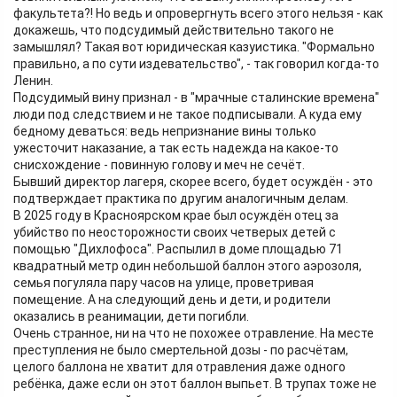
факультета?! Но ведь и опровергнуть всего этого нельзя - как
докажешь, что подсудимый действительно такого не
замышлял? Такая вот юридическая казуистика. "Формально
правильно, а по сути издевательство", - так говорил когда-то
Ленин.
Подсудимый вину признал - в "мрачные сталинские времена"
люди под следствием и не такое подписывали. А куда ему
бедному деваться: ведь непризнание вины только
ужесточит наказание, а так есть надежда на какое-то
снисхождение - повинную голову и меч не сечёт.
Бывший директор лагеря, скорее всего, будет осуждён - это
подтверждает практика по другим аналогичным делам.
В 2025 году в Красноярском крае был осуждён отец за
убийство по неосторожности своих четверых детей с
помощью "Дихлофоса". Распылил в доме площадью 71
квадратный метр один небольшой баллон этого аэрозоля,
семья погуляла пару часов на улице, проветривая
помещение. А на следующий день и дети, и родители
оказались в реанимации, дети погибли.
Очень странное, ни на что не похожее отравление. На месте
преступления не было смертельной дозы - по расчётам,
целого баллона не хватит для отравления даже одного
ребёнка, даже если он этот баллон выпьет. В трупах тоже не