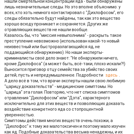
нашли смертельной концентрации яда - были обнаружены
лишь незначительные следы. Но это вполне объяснимо: у
всех, кто хоть немного контактировал с "Дихлофосом", его
следы обязательно будут найдены, так как это вещество
хорошо всюду проникает и сохраняется. Других же
отравляющих веществ не нашли вообще.
Казалось бы, что "миссия невыполнима" - раскрыть такое
преступление невозможно (использован какой-то новый
неизвестный или быстроразлагающийся яд, не
поддающийся обнаружению). Но наши эксперты-
криминалисты своё дело знают: "Не обнаружили ничего,
кроме Дихлофоса" (а может быть, всё-таки, плохо искали?!)
Выносится приговор отцу семейства за убийство своих
детей, пусть и непредумышленное. Подробности
здесь
.
А дело всё в том, что врачи-эксперты нашли свою любимую
"царицу доказательств" - медицинские симптомы. Но
"царица" эта голая. Повторяю, что нет списка симптомов
отравления "Дихлофосом" или "Дэта", характерного
исключительно для этих веществ и позволяющих доказать
воздействие конкретного яда со стопроцентной
уверенностью.
Симптомы действия многих веществ очень похожи, а
"Дихлофос" к тому же малотоксичен и поэтому мало изучен
как яд. Подобные доказательства весьма ненадежны, и их