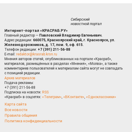
Сибирский
новостной портал
Интернет-портал «КРАСРАБ.РУ»
Главный редактор —
Павловский Владимир Евгеньевич.
Адрес редакции:
660075, Красноярский край, г. Красноярск, ул.
Железнодорожников, д. 17, пом. 9, оф. 615.
Телефон редакции:
+7 (391) 211-56-88
E-mail:
redaktor@krasrab.krsn.ru
Мнения авторов статей, опубликованных на портале «Красраб»,
материалов, размещённых в разделах «Мнения», «Молва», а также
комментариев пользователей к материалам сайта могут не совпадать
с позицией редакции.
Архив материалов
Подача рекламы:
+7 (391) 211-56-88
Подписка на новости:
RSS
«Красраб» в соцсетях:
«Телеграм»
,
«ВКонтакте»
,
«Одноклассники»
Карта сайта
Все новости
Правила общения
Политика конфиденциальности