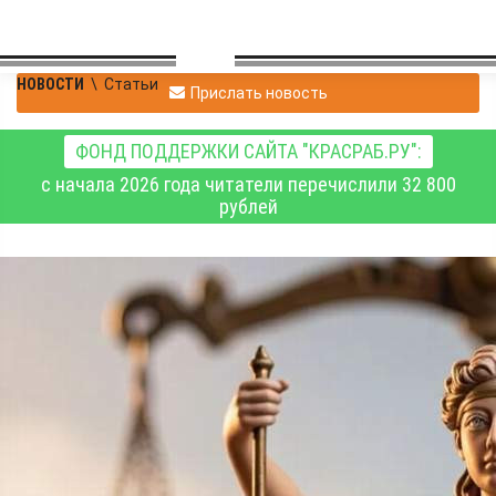
НОВОСТИ
\
Статьи
Прислать новость
ФОНД ПОДДЕРЖКИ САЙТА "КРАСРАБ.РУ":
с начала 2026 года читатели перечислили 32 800
рублей
Выпускники факультета
ненужных вещей
О политике судопроизводства
Статьи