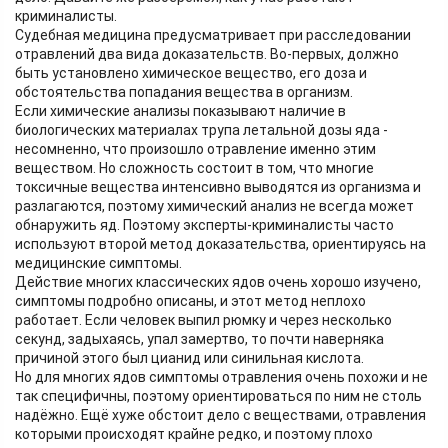
криминалисты.
Судебная медицина предусматривает при расследовании
отравлений два вида доказательств. Во-первых, должно
быть установлено химическое вещество, его доза и
обстоятельства попадания вещества в организм.
Если химические анализы показывают наличие в
биологических материалах трупа летальной дозы яда -
несомненно, что произошло отравление именно этим
веществом. Но сложность состоит в том, что многие
токсичные вещества интенсивно выводятся из организма и
разлагаются, поэтому химический анализ не всегда может
обнаружить яд. Поэтому эксперты-криминалисты часто
используют второй метод доказательства, ориентируясь на
медицинские симптомы.
Действие многих классических ядов очень хорошо изучено,
симптомы подробно описаны, и этот метод неплохо
работает. Если человек выпил рюмку и через несколько
секунд, задыхаясь, упал замертво, то почти наверняка
причиной этого был цианид или синильная кислота.
Но для многих ядов симптомы отравления очень похожи и не
так специфичны, поэтому ориентироваться по ним не столь
надёжно. Ещё хуже обстоит дело с веществами, отравления
которыми происходят крайне редко, и поэтому плохо