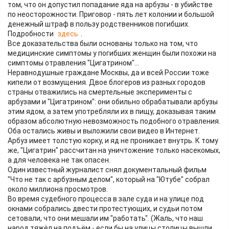
том, что он допустил попадание яда на арбузы - в убийстве
по неосторожности. Приговор - пять лет колонии и большой
денежный штраф в пользу родственников погибших.
Подробности
здесь
.
Все доказательства были основаны только на том, что
медицинские симптомы у погибших женщин были похожи на
симптомы отравления "Цигатрином"...
Неравнодушные граждане Москвы, да и всей России тоже
кипели от возмущения. Двое блогеров из разных городов
страны отважились на смертельные эксперименты с
арбузами и "Цигатрином": они обильно обрабатывали арбузы
этим ядом, а затем употребляли их в пищу, доказывая таким
образом абсолютную невозможность подобного отравления.
Оба остались живы и выложили свои видео в Интернет.
Арбуз имеет толстую корку, и яд не проникает внутрь. К тому
же, "Цигатрин" рассчитан на уничтожение только насекомых,
а для человека не так опасен.
Один известный журналист снял документальный фильм
"Что не так с арбузным делом", который на "Ютубе" собрал
около миллиона просмотров.
Во время судебного процесса в зале суда и на улице под
окнами собрались двести протестующих, и судьи потом
сетовали, что они мешали им "работать". (Жаль, что наш
народ тяжёл на подъём - если бы на улицы столицы вышли