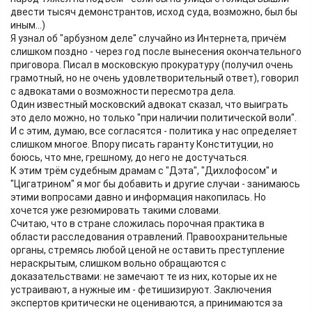
двести тысяч демонстрантов, исход суда, возможно, был бы
иным...)
Я узнал об "арбузном деле" случайно из Интернета, причём
слишком поздно - через год после вынесения окончательного
приговора. Писал в московскую прокуратуру (получил очень
грамотный, но не очень удовлетворительный ответ), говорил
с адвокатами о возможности пересмотра дела.
Один известный московский адвокат сказал, что выиграть
это дело можно, но только "при наличии политической воли".
И с этим, думаю, все согласятся - политика у нас определяет
слишком многое. Впору писать гаранту Конституции, но
боюсь, что мне, грешному, до него не достучаться.
К этим трём судебным драмам с "Дэта", "Дихлофосом" и
"Цигатрином" я мог бы добавить и другие случаи - занимаюсь
этими вопросами давно и информация накопилась. Но
хочется уже резюмировать такими словами.
Считаю, что в стране сложилась порочная практика в
области расследования отравлений. Правоохранительные
органы, стремясь любой ценой не оставить преступление
нераскрытым, слишком вольно обращаются с
доказательствами: не замечают те из них, которые их не
устраивают, а нужные им - фетишизируют. Заключения
экспертов критически не оцениваются, а принимаются за