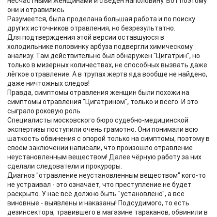
несчастными женщинами и съеден наполовину. Вот поэтому
они и отравились.
Разумеется, была проделана большая работа и по поиску
других источников отравления, но безрезультатно.
Для подтверждения этой версии оставшуюся в
холодильнике половинку арбуза подвергли химическому
анализу. Там действительно был обнаружен "Цигатрин", но
только в мизерных количествах, не способных вызвать даже
лёгкое отравление. А в трупах жертв яда вообще не найдено,
даже ничтожных следов!
Правда, симптомы отравления женщин были похожи на
симптомы отравления "Цигатрином", только и всего. И это
сыграло роковую роль.
Специалисты московского бюро судебно-медицинской
экспертизы поступили очень грамотно. Они понимали всю
шаткость обвинения с опорой только на симптомы, поэтому в
своём заключении написали, что произошло отравление
неустановленным веществом! Далее чёрную работу за них
сделали следователи и прокуроры.
Диагноз "отравление неустановленным веществом" кого-то
не устраивал - это означает, что преступление не будет
раскрыто. У нас всё должно быть "установлено", а все
виновные - выявлены и наказаны! Подсудимого, то есть
дезинсектора, травившего в магазине тараканов, обвинили в