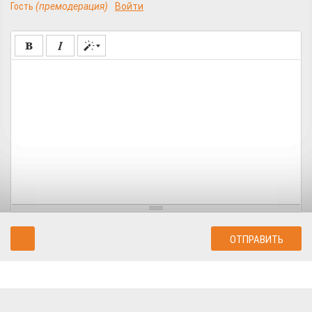
Гость
(премодерация)
Войти