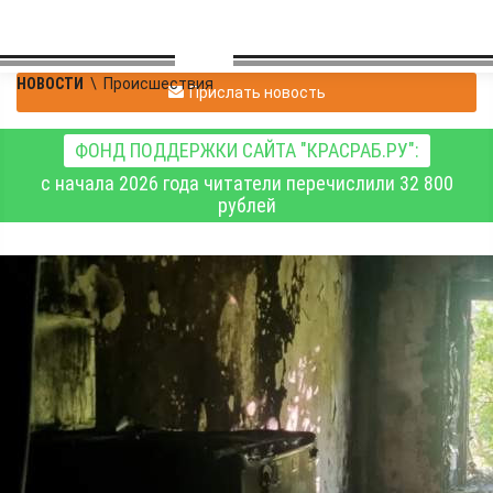
НОВОСТИ
\
Происшествия
Прислать новость
ФОНД ПОДДЕРЖКИ САЙТА "КРАСРАБ.РУ":
с начала 2026 года читатели перечислили 32 800
рублей
В понедельник, 1 июня,
в Красноярском крае
ликвидировали 22
пожара, погибли 2
человека