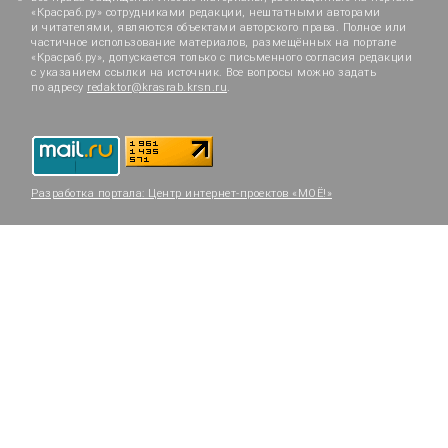
«Красраб.ру» сотрудниками редакции, нештатными авторами
и читателями, являются объектами авторского права. Полное или
частичное использование материалов, размещённых на портале
«Красраб.ру», допускается только с письменного согласия редакции
с указанием ссылки на источник. Все вопросы можно задать
по адресу
redaktor@krasrab.krsn.ru
.
Разработка портала:
Центр интернет-проектов «МОЁ!»