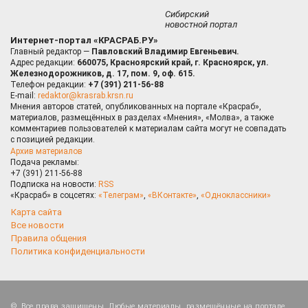
Сибирский
новостной портал
Интернет-портал «КРАСРАБ.РУ»
Главный редактор —
Павловский Владимир Евгеньевич.
Адрес редакции:
660075, Красноярский край, г. Красноярск, ул.
Железнодорожников, д. 17, пом. 9, оф. 615.
Телефон редакции:
+7 (391) 211-56-88
E-mail:
redaktor@krasrab.krsn.ru
Мнения авторов статей, опубликованных на портале «Красраб»,
материалов, размещённых в разделах «Мнения», «Молва», а также
комментариев пользователей к материалам сайта могут не совпадать
с позицией редакции.
Архив материалов
Подача рекламы:
+7 (391) 211-56-88
Подписка на новости:
RSS
«Красраб» в соцсетях:
«Телеграм»
,
«ВКонтакте»
,
«Одноклассники»
Карта сайта
Все новости
Правила общения
Политика конфиденциальности
Все права защищены. Любые материалы, размещённые на портале