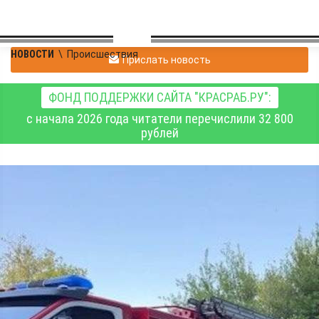
НОВОСТИ
\
Происшествия
Прислать новость
ФОНД ПОДДЕРЖКИ САЙТА "КРАСРАБ.РУ":
с начала 2026 года читатели перечислили 32 800
рублей
Баллончик со сжатым
кислородом чуть не
спалил квартиру