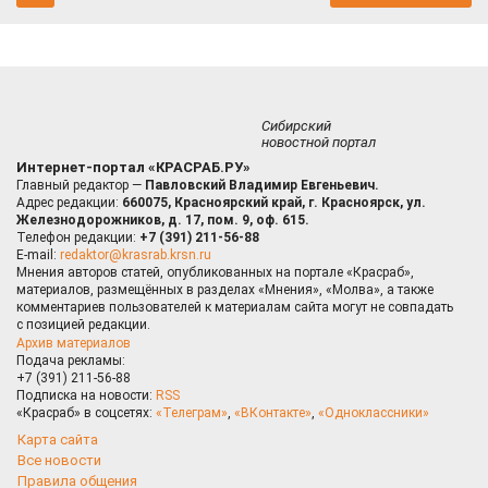
Сибирский
новостной портал
Интернет-портал «КРАСРАБ.РУ»
Главный редактор —
Павловский Владимир Евгеньевич.
Адрес редакции:
660075, Красноярский край, г. Красноярск, ул.
Железнодорожников, д. 17, пом. 9, оф. 615.
Телефон редакции:
+7 (391) 211-56-88
E-mail:
redaktor@krasrab.krsn.ru
Мнения авторов статей, опубликованных на портале «Красраб»,
материалов, размещённых в разделах «Мнения», «Молва», а также
комментариев пользователей к материалам сайта могут не совпадать
с позицией редакции.
Архив материалов
Подача рекламы:
+7 (391) 211-56-88
Подписка на новости:
RSS
«Красраб» в соцсетях:
«Телеграм»
,
«ВКонтакте»
,
«Одноклассники»
Карта сайта
Все новости
Правила общения