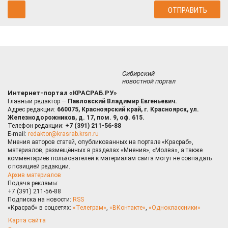
Сибирский
новостной портал
Интернет-портал «КРАСРАБ.РУ»
Главный редактор —
Павловский Владимир Евгеньевич.
Адрес редакции:
660075, Красноярский край, г. Красноярск, ул.
Железнодорожников, д. 17, пом. 9, оф. 615.
Телефон редакции:
+7 (391) 211-56-88
E-mail:
redaktor@krasrab.krsn.ru
Мнения авторов статей, опубликованных на портале «Красраб»,
материалов, размещённых в разделах «Мнения», «Молва», а также
комментариев пользователей к материалам сайта могут не совпадать
с позицией редакции.
Архив материалов
Подача рекламы:
+7 (391) 211-56-88
Подписка на новости:
RSS
«Красраб» в соцсетях:
«Телеграм»
,
«ВКонтакте»
,
«Одноклассники»
Карта сайта