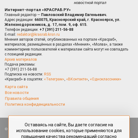
новостной портал
Интернет-портал «КРАСРАБ.РУ»
Главный редактор —
Павловский Владимир Евгеньевич.
Адрес редакции:
660075, Красноярский край, г. Красноярск, ул.
Железнодорожников, д. 17, пом. 9, оф. 615.
Телефон редакции:
+7 (391) 211-56-88
E-mail:
redaktor@krasrab.krsn.ru
Мнения авторов статей, опубликованных на портале «Красраб»,
материалов, размещённых в разделах «Мнения», «Молва», а также
комментариев пользователей к материалам сайта могут не совпадать
с позицией редакции.
Архив материалов
Подача рекламы:
+7 (391) 211-56-88
Подписка на новости:
RSS
«Красраб» в соцсетях:
«Телеграм»
,
«ВКонтакте»
,
«Одноклассники»
Карта сайта
Все новости
Правила общения
Политика конфиденциальности
Оставаясь на сайте, Вы даете согласие на
Все права защищены. Любые материалы, размещённые на портале
использование cookies, которые применяются для
«Красраб.ру» сотрудниками редакции, нештатными авторами
повышения качества рекомендаций согласно