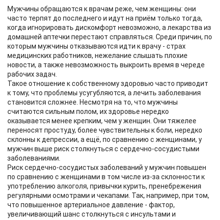
Мужчины обращаются к врачам реже, чем женщины: они
часто терпят до последнего и идут на приём только тогда,
когда игнорировать дискомфорт невозможно, а лекарства из
домашней аптечки перестают справляться. Среди причин, по
которым мужчины отказываются идти к врачу - страх
медицинских работников, нежелание слышать плохие
новости, а также невозможность выкроить время в череде
рабочих задач.
Такое отношение к собственному здоровью часто приводит
к тому, что проблемы усугубляются, а лечить заболевания
становится сложнее. Несмотря на то, что мужчины
считаются сильным полом, их здоровье нередко
оказывается менее крепким, чем у женщин. Они тяжелее
переносят простуду, более чувствительны к боли, нередко
склонны к депрессии, а ещё, по сравнению с женщинами, у
мужчин выше риск столкнуться с сердечно-сосудистыми
заболеваниями.
Риск сердечно-сосудистых заболеваний у мужчин повышен
по сравнению с женщинами в том числе из-за склонности к
употреблению алкоголя, привычки курить, пренебрежения
регулярными осмотрами и чекапами. Так, например, при том,
что повышенное артериальное давление - фактор,
увеличивающий шанс столкнуться с инсультами и