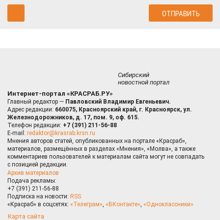
Сибирский
новостной портал
Интернет-портал «КРАСРАБ.РУ»
Главный редактор —
Павловский Владимир Евгеньевич.
Адрес редакции:
660075, Красноярский край, г. Красноярск, ул.
Железнодорожников, д. 17, пом. 9, оф. 615.
Телефон редакции:
+7 (391) 211-56-88
E-mail:
redaktor@krasrab.krsn.ru
Мнения авторов статей, опубликованных на портале «Красраб»,
материалов, размещённых в разделах «Мнения», «Молва», а также
комментариев пользователей к материалам сайта могут не совпадать
с позицией редакции.
Архив материалов
Подача рекламы:
+7 (391) 211-56-88
Подписка на новости:
RSS
«Красраб» в соцсетях:
«Телеграм»
,
«ВКонтакте»
,
«Одноклассники»
Карта сайта