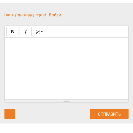
Гость
(премодерация)
Войти