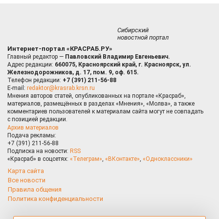
Сибирский
новостной портал
Интернет-портал «КРАСРАБ.РУ»
Главный редактор —
Павловский Владимир Евгеньевич.
Адрес редакции:
660075, Красноярский край, г. Красноярск, ул.
Железнодорожников, д. 17, пом. 9, оф. 615.
Телефон редакции:
+7 (391) 211-56-88
E-mail:
redaktor@krasrab.krsn.ru
Мнения авторов статей, опубликованных на портале «Красраб»,
материалов, размещённых в разделах «Мнения», «Молва», а также
комментариев пользователей к материалам сайта могут не совпадать
с позицией редакции.
Архив материалов
Подача рекламы:
+7 (391) 211-56-88
Подписка на новости:
RSS
«Красраб» в соцсетях:
«Телеграм»
,
«ВКонтакте»
,
«Одноклассники»
Карта сайта
Все новости
Правила общения
Политика конфиденциальности