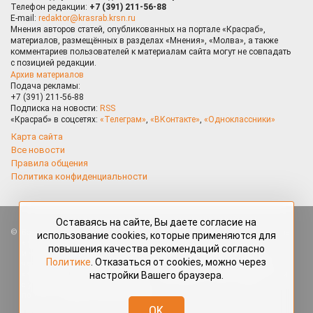
Телефон редакции:
+7 (391) 211-56-88
E-mail:
redaktor@krasrab.krsn.ru
Мнения авторов статей, опубликованных на портале «Красраб»,
материалов, размещённых в разделах «Мнения», «Молва», а также
комментариев пользователей к материалам сайта могут не совпадать
с позицией редакции.
Архив материалов
Подача рекламы:
+7 (391) 211-56-88
Подписка на новости:
RSS
«Красраб» в соцсетях:
«Телеграм»
,
«ВКонтакте»
,
«Одноклассники»
Карта сайта
Все новости
Правила общения
Политика конфиденциальности
Оставаясь на сайте, Вы даете согласие на
Все права защищены. Любые материалы, размещённые на портале
использование cookies, которые применяются для
«Красраб.ру» сотрудниками редакции, нештатными авторами
повышения качества рекомендаций согласно
и читателями, являются объектами авторского права. Полное или
Политике
. Отказаться от cookies, можно через
частичное использование материалов, размещённых на портале
настройки Вашего браузера.
«Красраб.ру», допускается только с письменного согласия редакции
с указанием ссылки на источник. Все вопросы можно задать
по адресу
redaktor@krasrab.krsn.ru
.
OK