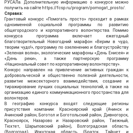
РУСАЛа. Дополнительную информацию о конкурсе можно
получить на сайте https://fcsp.ru/program/pomogat_prosto/.
Справка:
Грантовый конкурс «Помогать просто» проходит в рамках
одноименной социальной программы по развитию
общегородского и корпоративного волонтерства. Помимо
конкурса программа включает ежегодный
благотворительный Новогодний марафон «Верим в чудо,
творим чудо!», программу по озеленению и благоустройству
«Зеленая волна», экологические марафоны «День Енисея» и
«День реки», а также партнерскую программу
«Национальный совет по корпоративному волонтерству».
Конкурс направлен на привлечение активных граждан к
добровольческой и общественно полезной деятельности,
развитие межсекторного взаимодействия, создание и
тиражирование лучших социальных технологий, а также на
организацию единого коммуникационного пространства для
волонтеров.
В географию конкурса входят следующие регионы
присутствия компании: Красноярский край (Ачинск и
Ачинский район, Боготол и Боготольский район, Дивногорск,
Красноярск, Назарово и Назаровский район, Таежный,
Тюхтет, Шарыповский район), Волгоградская область
(Волгоград), Иркутская область (Братск, Тайшет и