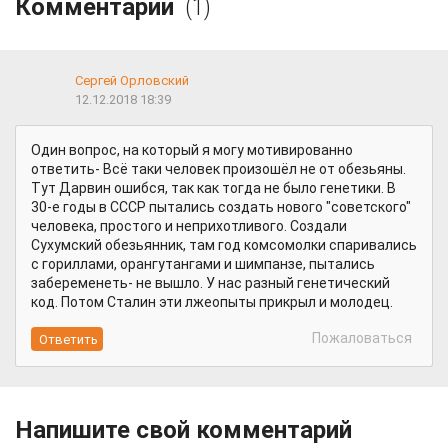
Комментарии
(1)
Сергей Орловский
12.12.2018 18:39
Один вопрос, на который я могу мотивированно
ответить- Всё таки человек произошёл не от обезьяны.
Тут Дарвин ошибся, так как тогда не было генетики. В
30-е годы в СССР пытались создать нового "советского"
человека, простого и неприхотливого. Создали
Сухумский обезьянник, там год комсомолки спаривались
с гориллами, орангутангами и шимпанзе, пытались
забеременеть- не вышло. У нас разный генетический
код. Потом Сталин эти лжеопыты прикрыл и молодец.
Пожаловаться
Напишите свой комментарий