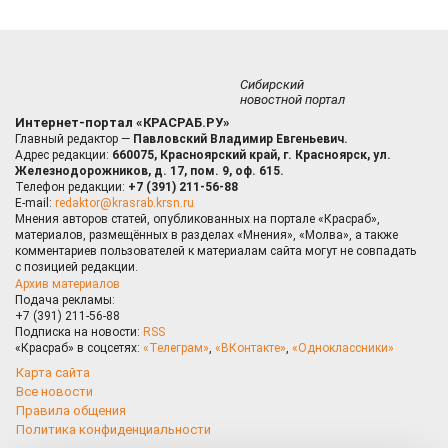
Сибирский
новостной портал
Интернет-портал «КРАСРАБ.РУ»
Главный редактор —
Павловский Владимир Евгеньевич.
Адрес редакции:
660075, Красноярский край, г. Красноярск, ул.
Железнодорожников, д. 17, пом. 9, оф. 615.
Телефон редакции:
+7 (391) 211-56-88
E-mail:
redaktor@krasrab.krsn.ru
Мнения авторов статей, опубликованных на портале «Красраб»,
материалов, размещённых в разделах «Мнения», «Молва», а также
комментариев пользователей к материалам сайта могут не совпадать
с позицией редакции.
Архив материалов
Подача рекламы:
+7 (391) 211-56-88
Подписка на новости:
RSS
«Красраб» в соцсетях:
«Телеграм»
,
«ВКонтакте»
,
«Одноклассники»
Карта сайта
Все новости
Правила общения
Политика конфиденциальности