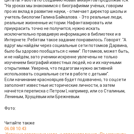
цитаты. Работа по созданию новых аккаунтов продолжается.
"На уроках мы знакомимся с биографиями учёных, говорим
про их вклад в развитие науки, - отмечает директор школы и
учитель биологии Галина Байкалова. - Это реальные люди,
реальные жизненные истории. Нафантазировать или
приукрасить точно не получится, нужно искать
исключительно правдивую информацию в библиотеке и в
Интернете. Ребятам такое задание понравилось. Говорят: "А
вдруг мы найдём через социальные сети потомков Дарвина,
было бы здорово пообщаться с ними". Потомков, может быть,
и не найдём, зато ученики искренне увлечены не только
изучением биографий известных людей, но и их научными
открытиями. Уверена, что педагогам нужно активней
использовать социальные сети в работе с детьми".
Если начинание красноярцев будет подхвачено, то соцсети
заполонят известные исторические личности, а затем
начнётся переписка с Петром I, например, или со Сталиным,
Лениным, Хрущёвым или Брежневым.
Фото:
Читайте также
06.08 10:43