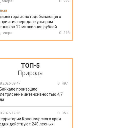
, вчера
0
222
ансы
директора золотодобывающего
приятия передал курьерам
нников 12 миллионов рублей
, вчера
0
218
ТОП-5
Природа
8.2026 09:47
0
497
 Байкале произошло
летрясение интенсивностью 4,7
ла
8.2026 12:26
0
353
территории Красноярского края
одня действуют 248 лесных