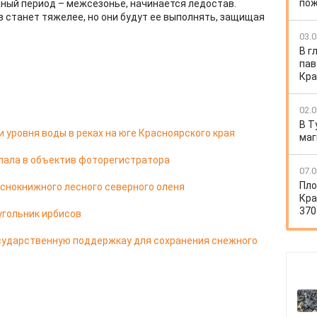
по
жный период – межсезонье, начинается ледостав.
 станет тяжелее, но они будут ее выполнять, защищая
03.0
В г
пав
Кра
02.0
В Т
 уровня воды в реках на юге Красноярского края
маг
ала в объектив фоторегистратора
07.0
Пло
аснокнижного лесного северного оленя
Кра
370
угольник ирбисов
сударственную поддержкау для сохранения снежного