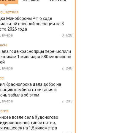
сшествия
ка Минобороны РФ о ходе
иальной военной операции на 8
ста 2026 года
, вчера
0
628
ансы
чала года красноярцы перечислили
нникам 1 миллиард 580 миллионов
лей
, вчера
2
248
ес
ия Красноярска дала добро на
вацию комбината питания и
очь забыла об этом
, вчера
2
235
огия
нисее возле села Худоногово
идировали нефтяное пятно,
янувшееся на 1,5 километра