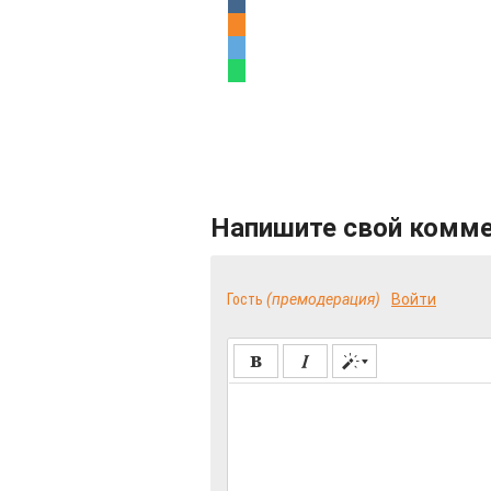
Напишите свой комм
Гость
(премодерация)
Войти