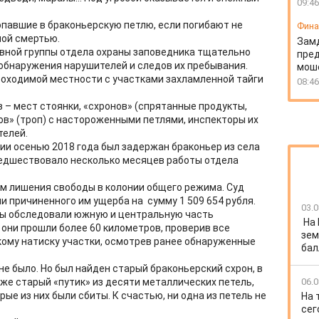
09:46
опавшие в браконьерскую петлю, если погибают не
Фин
ной смертью.
Зам
вной группы отдела охраны заповедника тщательно
пред
обнаружения нарушителей и следов их пребывания.
моше
проходимой местности с участками захламленной тайги
08:46
 – мест стоянки, «схронов» (спрятанные продукты,
иков» (троп) с настороженными петлями, инспекторы их
телей.
ии осенью 2018 года был задержан браконьер из села
редшествовало несколько месяцев работы отдела
ам лишения свободы в колонии общего режима. Суд
и причиненного им ущерба на сумму 1 509 654 рубля.
03.0
ы обследовали южную и центральную часть
На
 они прошли более 60 километров, проверив все
зем
ому натиску участки, осмотрев ранее обнаруженные
бал
е было. Но был найден старый браконьерский схрон, в
кже старый «путик» из десяти металлических петель,
06.0
ые из них были сбиты. К счастью, ни одна из петель не
На 
сег