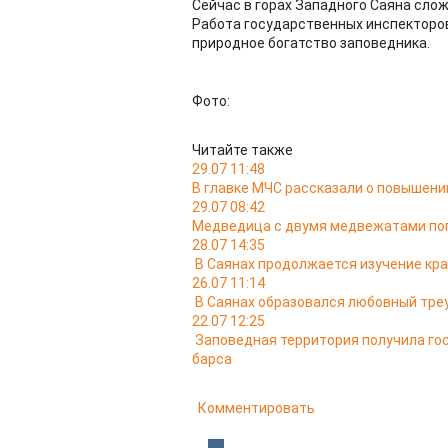
Сейчас в горах Западного Саяна сло
Работа государственных инспекторов
природное богатство заповедника.
Фото:
Читайте также
29.07 11:48
В главке МЧС рассказали о повышении
29.07 08:42
Медведица с двумя медвежатами поп
28.07 14:35
В Саянах продолжается изучение кр
26.07 11:14
В Саянах образовался любовный тре
22.07 12:25
Заповедная территория получила го
барса
Комментировать