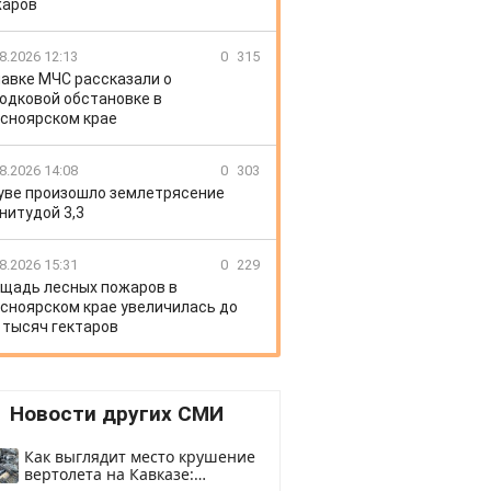
жаров
8.2026 12:13
0
315
лавке МЧС рассказали о
одковой обстановке в
сноярском крае
8.2026 14:08
0
303
уве произошло землетрясение
нитудой 3,3
8.2026 15:31
0
229
щадь лесных пожаров в
сноярском крае увеличилась до
 тысяч гектаров
Новости других СМИ
Как выглядит место крушение
вертолета на Кавказе: