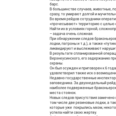
барс.
В большинстве случаев, животные, п
сразу, то умирают долгой и мучитель
Во время рейдов сотрудники операти
«прочесывают» территорию с целью 
Найти их в условиях горной, сложно
– задача очень сложная.
При обнаружении следов браконьеров
лодки, патроны и т.д.), а также «пут
ликвидируют и выслеживают наруши
В результате спланированной операц
Верхнеусинского, его задержанию п
охраны.
Он был осужден и приговорен к 6 год
удовлетворил также иск о возмещени
Недавно государственные инспектор
заповедника. За двухнедельный рейд
наиболее подверженные браконьерск
места стоянок.
Новых следов присутствия замечено н
том числе две резиновые лодки, а та
которые уже покрылись мхом, некотор
успела найти свою жертву.