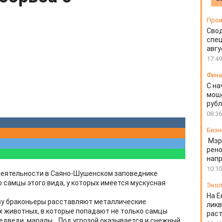
Прои
Свод
спец
авгу
17:49
Фин
С на
моше
руб
08:36
Бизн
Мэр
рено
напр
10:10
еятельности в Саяно-Шушенском заповеднике
о самцы этого вида, у которых имеется мускусная
Экол
На Е
зу браконьеры расставляют металлические
ликв
 животных, в которые попадают не только самцы
раст
 медведи, маралы... Под угрозой оказывается и снежный