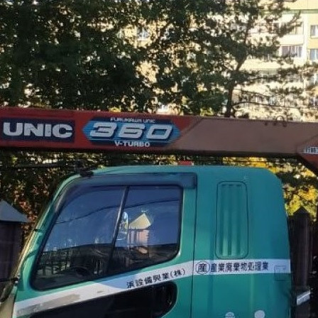
Природа
29.09.2025 14:09
644
1
Фото:
Пресс-служба мэрии Красноярска
Похолодало, поэтому теплолюбивые растения с улиц
Красноярска начали увозить в помещения. Пальмы и туи
проведут зиму в теплицах управления зелёного
строительства, где за ними будут ухаживать специалисты.
Деревья в кадках будут пересажены в парки и скверы, а
кашпо освободят от однолетних растений и подготовят к
следующему сезону.
В этом сезоне в городе установили 124 пальмы и 131 тую. Из
них 100 пальм и 48 туй были новыми. Ещё 54 пальмы были