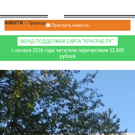
НОВОСТИ
\
Природа
Прислать новость
ФОНД ПОДДЕРЖКИ САЙТА "КРАСРАБ.РУ":
с начала 2026 года читатели перечислили 32 800
рублей
Пальмы, туи, деревья в
кадках, цветы в кашпо
«уезжают» с городских
улиц