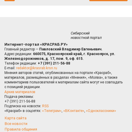
Сибирский
новостной портал
Интернет-портал «КРАСРАБ.РУ»
Главный редактор —
Павловский Владимир Евгеньевич.
Адрес редакции:
660075, Красноярский край, г. Красноярск, ул.
Железнодорожников, д. 17, пом. 9, оф. 615.
Телефон редакции:
+7 (391) 211-56-88
E-mail:
redaktor@krasrab.krsn.ru
Мнения авторов статей, опубликованных на портале «Красраб»,
материалов, размещённых в разделах «Мнения», «Молва», а также
комментариев пользователей к материалам сайта могут не совпадать
с позицией редакции.
Архив материалов
Подача рекламы:
+7 (391) 211-56-88
Подписка на новости:
RSS
«Красраб» в соцсетях:
«Телеграм»
,
«ВКонтакте»
,
«Одноклассники»
Карта сайта
Все новости
Правила общения