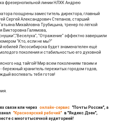
еха фрезернопильной линии НЛХК Андрею
атора поощрены заместитель директора, главный
ей Сергей Александрович Степанов, старший
Татьяна Михайловна Трубицына, тренер по лёгкой
я Викторовна Галямова,
еснушки","Веселуха", "Отражение" эффектно завершили
мером "Кто, если не мы?"
ой юбилей Лесосибирска будет знаменателен ещё
молодого поколения и стабильностью его духовной
 ясного над тайгой! Мир всем поколениям твоим и
 - бережный хранитель пережитых городом годов,
аждый воспевать тебя готов!
ния.
ях связи или через
онлайн-сервис
"Почты России", а
 канал
"Красноярский рабочий"
в "Яндекс.Дзен",
месте с многотысячной аудиторией!