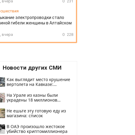
, вчера
0
231
сшествия
ыкание электропроводки стало
иной гибели женщины в Алтайском
, вчера
0
228
Новости других СМИ
Как выглядит место крушение
вертолета на Кавказе:
смотреть
На Урале из казны были
украдены 18 миллионов
рублей
Не ешьте эту готовую еду из
магазина: список
В ОАЭ произошло жестокое
убийство криптомиллионера