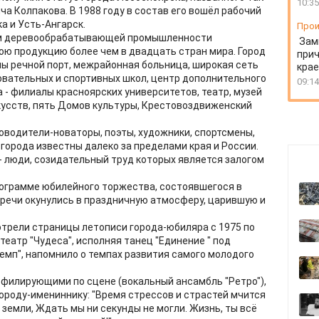
10:35
а Колпакова. В 1988 году в состав его вошёл рабочий
а и Усть-Ангарск.
Прои
ром деревообрабатывающей промышленности
Зам
ою продукцию более чем в двадцать стран мира. Город
прич
ны речной порт, межрайонная больница, широкая сеть
крае
вательных и спортивных школ, центр дополнительного
09:14
а - филиалы красноярских университетов, театр, музей
скусств, пять Домов культуры, Крестовоздвиженский
оводители-новаторы, поэты, художники, спортсмены,
города известны далеко за пределами края и России.
- люди, созидательный труд которых является залогом
рограмме юбилейного торжества, состоявшегося в
речи окунулись в праздничную атмосферу, царившую и
трели страницы летописи города-юбиляра с 1975 по
 театр "Чудеса", исполняя танец "Единение " под
мп", напомнило о темпах развития самого молодого
ефилирующими по сцене (вокальный ансамбль "Ретро"),
ороду-имениннику: "Время стрессов и страстей мчится
 земли, Ждать мы ни секунды не могли. Жизнь, ты всё