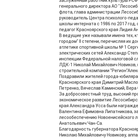
заслуженный работник культуры РСФ
генерального директора АО "Лесосиби
флота, глава администрации Лесосиб
руководитель Центра психолого-педа
школы-интерната с 1986 по 2017 год
педагог Красноярского края Лидия А
В ведущие уже называли имена тех, к
городом" II степени, перечисляя их д
атлетике спортивной школы № 1 Серг
электрических сетей Александр Сте
инспекции Федеральной налоговой с
ЛДК-1 Николай Михайлович Новиков,
строительной компании "Регион"Алек
Поздравили жителей города-юбиляра 
Красноярского края Димитрий Масло
Петренко, Вячеслав Каминский, Вера
За добросовестный труд, высокий пр
экономическое развитие Лесосибирс
края Александра Усса были награжд
Валентина Ефимовна Липатникова, з
лесообеспечению Новоенисейского л
Анатольевич Чан-Са.
Благодарность губернатора Красноя
Николаю Михайловичу Новикову, апп