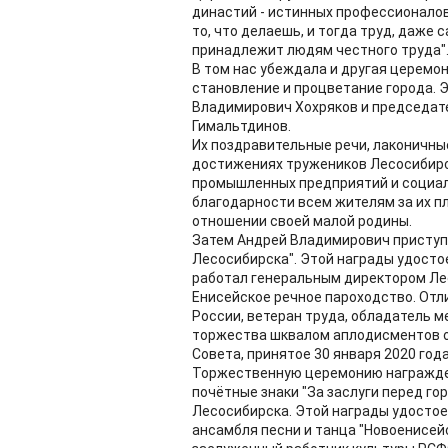
династий - истинных профессионалов.
то, что делаешь, и тогда труд, даже
принадлежит людям честного труда"
В том нас убеждала и другая церемо
становление и процветание города. 
Владимирович Хохряков и председат
Гимальтдинов.
Их поздравительные речи, лаконичны
достижениях тружеников Лесосибирск
промышленных предприятий и социал
благодарности всем жителям за их п
отношении своей малой родины.
Затем Андрей Владимирович приступи
Лесосибирска". Этой награды удостое
работал генеральным директором Лес
Енисейское речное пароходство. Отл
России, ветеран труда, обладатель м
торжества шквалом аплодисментов о
Совета, принятое 30 января 2020 года
Торжественную церемонию награжде
почётные знаки "За заслуги перед гор
Лесосибирска. Этой награды удосто
ансамбля песни и танца "Новоенисей