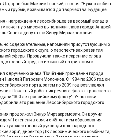
 Да, прав был Максим Горький, говоря: "Нужно любить
 самый грубый, возвышается до творчества. Будущее
.
ния - награждения лесосибирцев за весомый вклад в
Эту почётную миссию выполнили глава города Андрей
ель Совета депутатов Зинур Мирзакремович
е, но содержательные, напомнили присутствующим о
ого городского округа, о перспективах развития
ьной сферы. Прозвучали также искренние слова
лодотворный труд, за истинный патриотизм в
л к вручению знака "Почётный гражданин города
н Николай Петрович Молочков. С 1984 по 2006 год он
осибирского порта, затем по 2009 год возглавлял
ичник, Почётный работник речного флота, транспорта
едали "300 лет российскому флоту". Участники
добрили это решение Лесосибирского городского
.
ния продолжил Зинур Мирзакремович. Он вручил
одом" I степени в связи с 45-летием образования
ены художественный руководитель народного
ские зори", директор ДК лесохимического комбината,