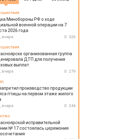
сшествия
ка Минобороны РФ о ходе
иальной военной операции на 7
ста 2026 года
, вчера
0
326
сшествия
расноярске организованная группа
ценировала ДТП для получения
аховых выплат
, вчера
0
279
ес
запретил производство продукции
яса птицы на первом этаже жилого
а
, вчера
0
244
ество
расноярской исправительной
нии № 17 состоялась церемония
косочетания