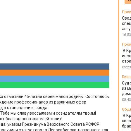
Прои
Свод
спец
авгу
16:53
Прои
В К
инс
стр
09:23
Бизн
Суд 
из м
дом
а отметили 45-летие своей малой родины. Состоялось
08:43
ждение профессионалов из различных сфер
д в становление города.
Общ
 Тебе мы славу воссылаем и созидателям твоим!
В К
 от благодарных жителей твоих!
коло
года, указом Президиума Верховного Совета РСФСР
бра
получили статус города Лесосибирска, названного так