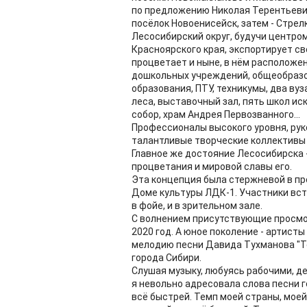
по предложению Николая Терентьевич
посёлок Новоенисейск, затем - Стрелк
Лесосибирский округ, будучи цент
Красноярского края, экспортирует св
процветает и ныне, в нём расположе
дошкольных учреждений, общеобразо
образования, ПТУ, техникумы, два вуз
леса, выставочный зал, пять школ и
собор, храм Андрея Первозванного...
Профессионалы высокого уровня, рук
талантливые творческие коллективы 
Главное же достояние Лесосибирска 
процветания и мировой славы его.
Эта концепция была стержневой в п
Доме культуры ЛДК-1. Участники вст
в фойе, и в зрительном зале.
С волнением присутствующие просмо
2020 год. А юное поколение - артисты
мелодию песни Давида Тухманова "Те
города Сибири.
Слушая музыку, любуясь рабочими, д
я невольно адресовала слова песни г
всё быстрей. Темп моей страны, моей