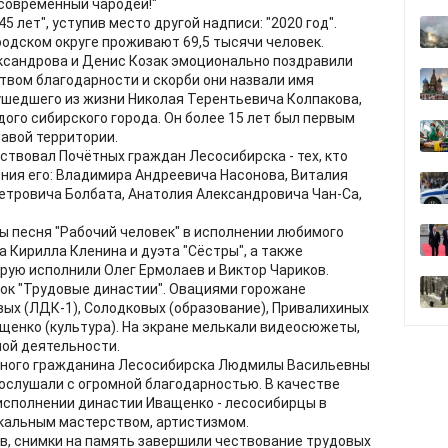
 современный чародей!"
5 лет", уступив место другой надписи: "2020 год".
родском округе проживают 69,5 тысячи человек.
сандрова и Денис Козак эмоционально поздравили
твом благодарности и скорби они назвали имя
ушедшего из жизни Николая Терентьевича Колпакова,
дого сибирского города. Он более 15 лет был первым
лавой территории.
твовал Почётных граждан Лесосибирска - тех, кто
ения его: Владимира Андреевича Насонова, Виталия
етровича Болбата, Анатолия Александровича Чан-Са,
 песня "Рабочий человек" в исполнении любимого
 Кирилла Кленина и дуэта "Сёстры", а также
рую исполнили Олег Ермолаев и Виктор Чариков.
лок "Трудовые династии". Овациями горожане
ых (ЛДК-1), Солодковых (образование), Привалихиных
ащенко (культура). На экране мелькали видеосюжеты,
ой деятельности.
ного гражданина Лесосибирска Людмилы Васильевны
ослушали с огромной благодарностью. В качестве
 исполнении династии Иващенко - лесосибирцы в
окальным мастерством, артистизмом.
в, снимки на память завершили чествование трудовых