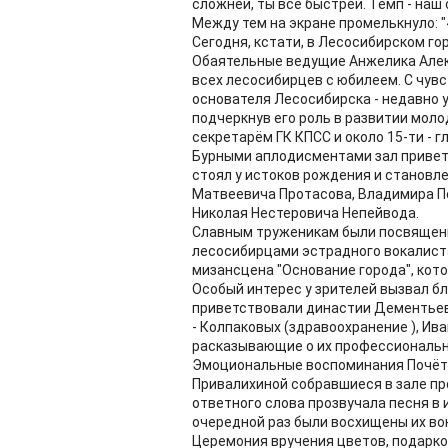
сложней, ты всё быстрей. Темп - наш
Между тем на экране промелькнуло: "4
Сегодня, кстати, в Лесосибирском го
Обаятельные ведущие Анжелика Алек
всех лесосибирцев с юбилеем. С чувс
основателя Лесосибирска - недавно 
подчеркнув его роль в развитии моло
секретарём ГК КПСС и около 15-ти - г
Бурными аплодисментами зал приветс
стоял у истоков рождения и становл
Матвеевича Протасова, Владимира П
Николая Нестеровича Непейвода.
Славным труженикам были посвящены
лесосибирцами эстрадного вокалиста
мизансцена "Основание города", кото
Особый интерес у зрителей вызвал б
приветствовали династии Дементьев
- Колпаковых (здравоохранение ), Ив
расказывающие о их профессиональн
Эмоциональные воспоминания Почёт
Привалихиной собравшиеся в зале пр
ответного слова прозвучала песня в
очередной раз были восхищены их в
Церемония вручения цветов, подарко