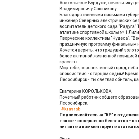
Анатольевне Бурдуже, начальнику ц
Владимировичу Сошникову.
Благодарственными письмами губерн
инженер Северных электрических сет
воспитатель детского сада "Радуга" 
атлетике спортивной школы № 1 Лили
Творческие коллективы "Чудеса", "В
праздничную программу финальным но
Хочется верить, что грядущий золот
более активной жизненной позицией 
красоты.
Мир тебе, перспективный город, неба
спокойствия - старцам седым! Время
Лесосибирск - ты светлая обитель, к
Екатерина КОРОЛЬКОВА,
Почётный работник общего образова
Лесосибирск.
#krasrab
Подписывайтесь на "КР" в отделени
также - совершенно бесплатно - на
читайте и комментируйте статьи в
Фото: