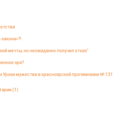
 детства
 закона»?!
оей мечты, но неожиданно получил отказ"
ченное зря?
и Уроки мужества в красноярской прогимназии № 131
тарии
(1)