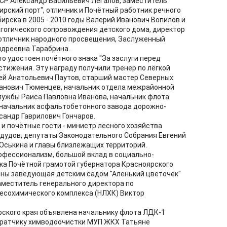
СР Александр Васильевич Легалов, заместитель
рский порт", отличник и Почётный работник речного
ирска в 2005 - 2010 годы Валерий Иванович Вопилов и
гогического сопровождения детского дома, директор
, отличник народного просвещения, Заслуженный
ндреевна Тарабрина.
то удостоен почётного знака "За заслуги перед
остижения. Эту награду получили тренер по лёгкой
ей Анатольевич Паутов, старший мастер Северных
панович Тюменцев, начальник отдела межрайонной
лужбы Раиса Павловна Иванова, начальник флота
 начальник асфальтобетонного завода дорожно-
сандр Гаврилович Гончаров.
и почётные гости - министр лесного хозяйства
дудов, депутаты Законодательного Собрания Евгений
 Оськина и главы близлежащих территорий.
офессионализм, большой вклад в социально-
ка Почётной грамотой губернатора Красноярского
ены заведующая детским садом "Аленький цветочек"
аместитель генерального директора по
есохимического комплекса (НЛХК) Виктор
рского края объявлена начальнику флота ЛДК-1
аратчику химводоочистки МУП ЖКХ Татьяне