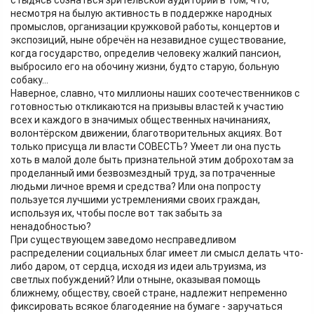
стыдясь сознаться зрительской аудитории в том, что,
несмотря на былую активность в поддержке народных
промыслов, организации кружковой работы, концертов и
экспозиций, ныне обречён на незавидное существование,
когда государство, определив человеку жалкий пансион,
выбросило его на обочину жизни, будто старую, больную
собаку...
Наверное, славно, что миллионы наших соотечественников с
готовностью откликаются на призывы властей к участию
всех и каждого в значимых общественных начинаниях,
волонтёрском движении, благотворительных акциях. Вот
только присуща ли власти СОВЕСТЬ? Умеет ли она пусть
хоть в малой доле быть признательной этим доброхотам за
проделанный ими безвозмездный труд, за потраченные
людьми личное время и средства? Или она попросту
пользуется лучшими устремлениями своих граждан,
используя их, чтобы после вот так забыть за
ненадобностью?
При существующем заведомо несправедливом
распределении социальных благ имеет ли смысл делать что-
либо даром, от сердца, исходя из идеи альтруизма, из
светлых побуждений? Или отныне, оказывая помощь
ближнему, обществу, своей стране, надлежит непременно
фиксировать всякое благодеяние на бумаге - заручаться