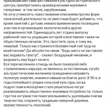
призовыми местами фестивалей Культурно-исторического
центра, приобретались краеведческими музеями и
галереями - в том числе, зарубежными.
Не хочу утяжелять повествования описанием прочих форм
означенной деятельности, но уместным будет добавить, что,
кроме занятий с детьми, немало времени мною посвящено
участию в организациях экологической и других
направленностей. Одиннадцать лет отдано выпуску
районной газеты, редакцию которой я возглавлял также на
общественных началах. Это, простите, срок, к тому же,
немалый. Только как отразился беззаветный сей труд на
моей пенсии? Да абсолютно никак. "Ведь никто не заставлял
вас издавать газету!", - скажет бездушный чиновник, и
возразить ему будет нечего.
Всё перечисленное отнюдь не было показухой либо
стремлением к карьере, но являлось естественным, сугубо
альтруистическим желанием гражданина направить
полезную энергию, знания и навыки на благое дело. В 90-е, в
годы полнейшего упадка сельской культуры, когда
подросткам и молодёжи стало решительно негде
реализовывать общественно-значимые потребности, только
горстка энтузиастов помогала выживать уцелевшим очагам
творчества, сохранять традиции северной деревни,
преемственность поколений.