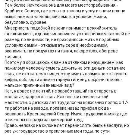
Тем более, ничтожна она для моего местопребывания -
Крайнего Севера, где цены на товары и услуги значительно
выше, нежели на Большой земле, а условия жизни,
безусловно, суровее.
Мизерность подобной пенсии понимает всякий житель
здешних мест, однако чиновникам, установившим таковой её
размер, по видимости, не приходилось жить в подобных
условиях самим - отказывать себе в необходимом,
экономить на продуктах питания, лекарствах, обогреве
жилища.
Поэтому я обращаюсь к вам за откликом и наущением: как
пожилому человеку суметь дожить на эти деньги остатние
годы, не скатиться к нищенству, иметь возможность купить
кефир, соблюсти элементарную гигиену, сохранить мало-
мальски приличный внешний вид?
Нет, я вовсе не лентяй, не заработавший на старость в
молодые, здоровые годы. Как все жители сельской
местности, с детских лет трудился на колхозных полях, с 17-
ти работал на заводе, полвека назад приехал сюда -
осваивать Красноярский Север. Имею трудовую книжку, где
отмечены награды за примерный труд.
Право, неловко на склоне лет перечислять былые заслуги, но
раз уж государство в преклонные мои годы, по сути,