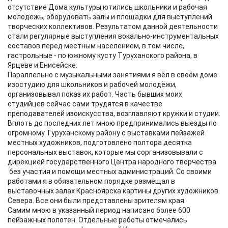
отсутствие Дома культуры ютились школьники и рабочая
молодёжь, оборудовать залы и площадки для выступлений
творческих коллективов. Результатом данной деятельности
стали регулярные выступления вокально-инструментальных
составов перед местным населением, в том числе,
гастрольные - по южному кусту Туруханского района, в
Ярцеве и Енисейске.
Параллельно с музыкальными занятиями я вёл в своём доме
изостудию для школьников и рабочей молодёжи,
организовывал показ их работ. Часть бывших моих
студийцев сейчас сами трудятся в качестве
преподавателей изоискусства, возглавляют кружки и студии.
Вплоть до последних лет мною предпринимались выезды по
огромному Туруханскому району с выставками пейзажей
местных художников, подготовлено полтора десятка
персональных выставок, которые мы сорганизовывали с
дирекцией государственного Центра народного творчества
без участия и помощи местных администраций. Со своими
работами я в обязательном порядке размещал в
выставочных залах Красноярска картины других художников
Севера. Все они были представлены зрителям края.
Самим мною в указанный период написано более 600
пейзажных полотен. Отдельные работы отмечались