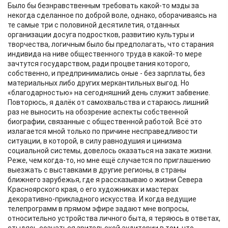
Было бы безнравственным требовать какой-то мзды за
некогда сделанное по доброй воле, однако, оборачиваясь на
те самые три с половиной десятилетия, отданных
организации досуга подростков, развитию культуры и
творчества, логичным было бы предполагать, что старания
индивида на ниве общественного труда в какой-то мере
зачтутся государством, ради процветания которого,
собственно, и предпринимались оные - без зарплаты, без
материальных либо других меркантильных выгод. Но
«благодарностью» на сегодняшний день служит забвение.
Повторюсь, я далёк от самохвальства и стараюсь лишний
раз не выносить на обозрение аспекты собственной
биографии, связанные с общественной работой. Всё это
излагается мной только по причине несправедливости
ситуации, в которой, в силу равнодушия и цинизма
социальной системы, довелось оказаться на закате жизни.
Реже, чем когда-то, но мне ещё случается по приглашению
выезжать с выставками в другие регионы, в страны
ближнего зарубежья, где я рассказываю о жизни Севера
Красноярского края, о его художниках и мастерах
декоративно-прикладного искусства. И когда ведущие
телепрограмм в прямом эфире задают мне вопросы,
относительно устройства личного быта, я теряюсь в ответах,