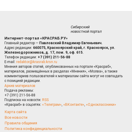
Сибирский
новостной портал
Интернет-портал «КРАСРАБ.РУ»
Главный редактор —
Павловский Владимир Евгеньевич.
Адрес редакции:
660075, Красноярский край, г. Красноярск, ул.
Железнодорожников, д. 17, пом. 9, оф. 615.
Телефон редакции:
+7 (391) 211-56-88
E-mail:
redaktor@krasrab.krsn.ru
Мнения авторов статей, опубликованных на портале «Красраб»,
материалов, размещённых в разделах «Мнения», «Молва», а также
комментариев пользователей к материалам сайта могут не совпадать
с позицией редакции.
Архив материалов
Подача рекламы:
+7 (391) 211-56-88
Подписка на новости:
RSS
«Красраб» в соцсетях:
«Телеграм»
,
«ВКонтакте»
,
«Одноклассники»
Карта сайта
Все новости
Правила общения
Политика конфиденциальности