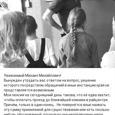
Письма
07.10.2025 10:47
950
1
Художник и музыкант Сергей Аносов всегда старался
вовлечь борских ребят и взрослых в мир творчества
Уважаемый Михаил Михайлович!
Вынужден утрудить вас ответом на вопрос, решение
которого посредством обращений в иные инстанции края не
представляется возможным.
Моя пенсия на сегодняшний день такова, что её едва хватит,
чтобы оплатить проезд до ближайшей клиники в райцентре.
Причём, только в один конец... Не повернётся язык назвать
эту сумму приемлемой для существования или хоть сколько-
нибудь обоснованной, поскольку она неоправданно мала.