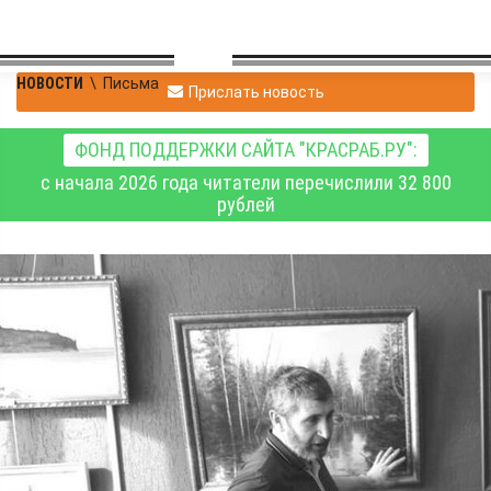
НОВОСТИ
\
Письма
Прислать новость
ФОНД ПОДДЕРЖКИ САЙТА "КРАСРАБ.РУ":
с начала 2026 года читатели перечислили 32 800
рублей
Общественная работа -
время, потраченное
зря?
Открытое письмо губернатору Красноярского края Котюкову
М. М.