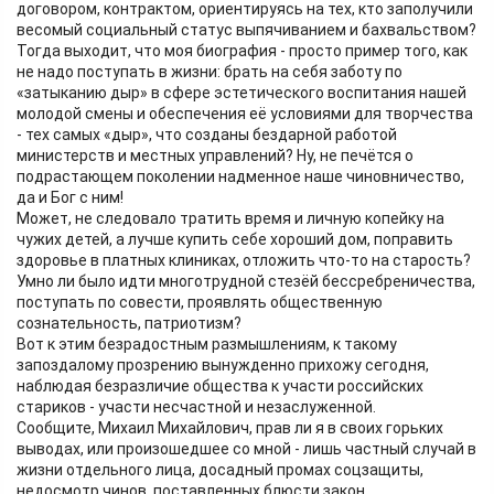
договором, контрактом, ориентируясь на тех, кто заполучили
весомый социальный статус выпячиванием и бахвальством?
Тогда выходит, что моя биография - просто пример того, как
не надо поступать в жизни: брать на себя заботу по
«затыканию дыр» в сфере эстетического воспитания нашей
молодой смены и обеспечения её условиями для творчества
- тех самых «дыр», что созданы бездарной работой
министерств и местных управлений? Ну, не печётся о
подрастающем поколении надменное наше чиновничество,
да и Бог с ним!
Может, не следовало тратить время и личную копейку на
чужих детей, а лучше купить себе хороший дом, поправить
здоровье в платных клиниках, отложить что-то на старость?
Умно ли было идти многотрудной стезёй бессребреничества,
поступать по совести, проявлять общественную
сознательность, патриотизм?
Вот к этим безрадостным размышлениям, к такому
запоздалому прозрению вынужденно прихожу сегодня,
наблюдая безразличие общества к участи российских
стариков - участи несчастной и незаслуженной.
Сообщите, Михаил Михайлович, прав ли я в своих горьких
выводах, или произошедшее со мной - лишь частный случай в
жизни отдельного лица, досадный промах соцзащиты,
недосмотр чинов, поставленных блюсти закон