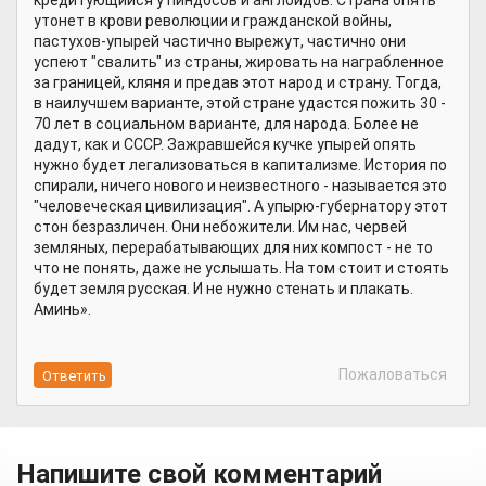
кредитующийся у пиндосов и англоидов. Страна опять
утонет в крови революции и гражданской войны,
пастухов-упырей частично вырежут, частично они
успеют "свалить" из страны, жировать на награбленное
за границей, кляня и предав этот народ и страну. Тогда,
в наилучшем варианте, этой стране удастся пожить 30 -
70 лет в социальном варианте, для народа. Более не
дадут, как и СССР. Зажравшейся кучке упырей опять
нужно будет легализоваться в капитализме. История по
спирали, ничего нового и неизвестного - называется это
"человеческая цивилизация". А упырю-губернатору этот
стон безразличен. Они небожители. Им нас, червей
земляных, перерабатывающих для них компост - не то
что не понять, даже не услышать. На том стоит и стоять
будет земля русская. И не нужно стенать и плакать.
Аминь».
Пожаловаться
Напишите свой комментарий