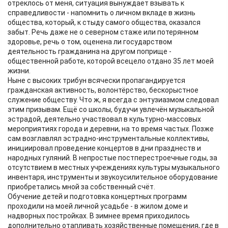
отреклось от меня, ситуация вынуждает взывать к
справедливости - напомнить о личном вкладе в жизнь
общества, который, к стыду самого общества, оказался
забыт. Речь даже не о северном стаже или потерянном
здоровье, речь о том, оценена ли государством
деятельность гражданина на другом поприще -
общественной работе, которой всецело отдано 35 лет моей
жизни.
Ныне с высоких трибун всячески пропагандируется
гражданская активность, волонтёрство, бескорыстное
служение обществу. Что ж, я всегда с энтузиазмом следовал
этим призывам. Ещё со школы, будучи увлечён музыкальной
эстрадой, деятельно участвовал в культурно-массовых
мероприятиях города и деревни, на то время частых. Позже
сам возглавлял эстрадно-инструментальные коллективы,
инициировал проведение концертов в дни празднеств и
народных гуляний. В непростые постперестроечные годы, за
отсутствием в местных учреждениях культуры музыкального
инвентаря, инструменты и звукоусилительное оборудование
приобретались мной за собственный счёт.
Обучение детей и подготовка концертных программ
проходили на моей личной усадьбе - в жилом доме и
надворных постройках. В зимнее время приходилось
дополнительно отапливать хозяйственные помещения, где в