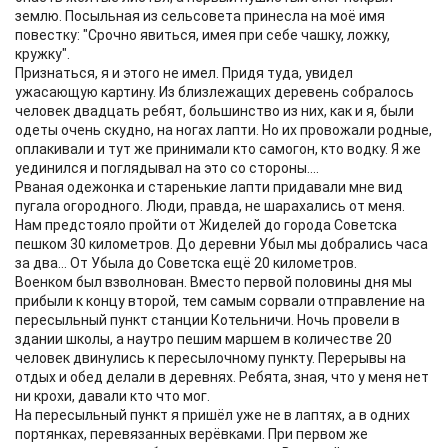
землю. Посыльная из сельсовета принесла на моё имя
повестку: "Срочно явиться, имея при себе чашку, ложку,
кружку".
Признаться, я и этого не имел. Придя туда, увидел
ужасающую картину. Из близлежащих деревень собралось
человек двадцать ребят, большинство из них, как и я, были
одеты очень скудно, на ногах лапти. Но их провожали родные,
оплакивали и тут же принимали кто самогон, кто водку. Я же
уединился и поглядывал на это со стороны....
Рваная одежонка и старенькие лапти придавали мне вид
пугала огородного. Люди, правда, не шарахались от меня.
Нам предстояло пройти от Жиделей до города Советска
пешком 30 километров. До деревни Убыл мы добрались часа
за два... От Убыла до Советска ещё 20 километров.
Военком был взволнован. Вместо первой половины дня мы
прибыли к концу второй, тем самым сорвали отправление на
пересыльный пункт станции Котельничи. Ночь провели в
здании школы, а наутро пешим маршем в количестве 20
человек двинулись к пересылочному пункту. Перерывы на
отдых и обед делали в деревнях. Ребята, зная, что у меня нет
ни крохи, давали кто что мог.
На пересыльный пункт я пришёл уже не в лаптях, а в одних
портянках, перевязанных верёвками. При первом же