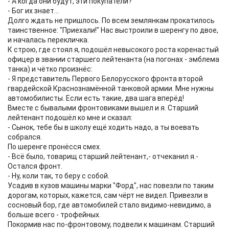
- А когда они будут, эти покупатели?
- Бог их знает...
Долго ждать не пришлось. По всем землянкам прокатилось
таинственное: "Приехали!" Нас выстроили в шеренгу по двое,
и началась перекличка.
К строю, где стоял я, подошёл невысокого роста коренастый
офицер в звании старшего лейтенанта (на погонах - эмблема
танка) и чётко произнёс:
- Я представитель Первого Белорусского фронта второй
гвардейской Краснознамённой танковой армии. Мне нужны
автомобилисты. Если есть такие, два шага вперёд!
Вместе с бывалыми фронтовиками вышел и я. Старший
лейтенант подошёл ко мне и сказал:
- Сынок, тебе бы в школу ещё ходить надо, а ты воевать
собрался.
По шеренге пронёсся смех.
- Всё было, товарищ старший лейтенант,- отчеканил я.-
Остался фронт.
- Ну, коли так, то беру с собой.
Усадив в кузов машины марки "Форд", нас повезли по таким
дорогам, которых, кажется, сам чёрт не видел. Привезли в
сосновый бор, где автомобилей стало видимо-невидимо, а
больше всего - трофейных.
Покормив нас по-фронтовому, подвели к машинам. Старший