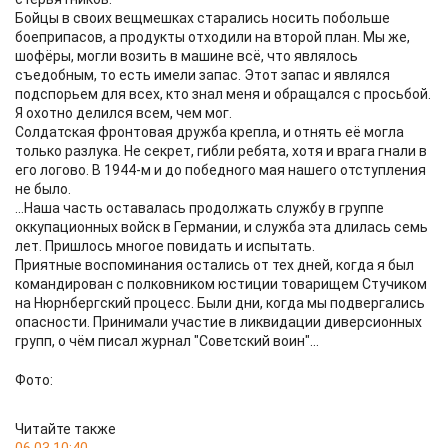
Бойцы в своих вещмешках старались носить побольше
боеприпасов, а продукты отходили на второй план. Мы же,
шофёры, могли возить в машине всё, что являлось
съедобным, то есть имели запас. Этот запас и являлся
подспорьем для всех, кто знал меня и обращался с просьбой.
Я охотно делился всем, чем мог.
Солдатская фронтовая дружба крепла, и отнять её могла
только разлука. Не секрет, гибли ребята, хотя и врага гнали в
его логово. В 1944-м и до победного мая нашего отступления
не было.
...Наша часть оставалась продолжать службу в группе
оккупационных войск в Германии, и служба эта длилась семь
лет. Пришлось многое повидать и испытать.
Приятные воспоминания остались от тех дней, когда я был
командирован с полковником юстиции товарищем Стучиком
на Нюрнбергский процесс. Были дни, когда мы подвергались
опасности. Принимали участие в ликвидации диверсионных
групп, о чём писал журнал "Советский воин"...
Фото:
Читайте также