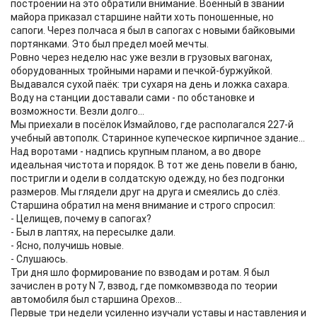
построении на это обратили внимание. Военный в звании
майора приказал старшине найти хоть поношенные, но
сапоги. Через полчаса я был в сапогах с новыми байковыми
портянками. Это был предел моей мечты.
Ровно через неделю нас уже везли в грузовых вагонах,
оборудованных тройными нарами и печкой-буржуйкой.
Выдавался сухой паёк: три сухаря на день и ложка сахара.
Воду на станции доставали сами - по обстановке и
возможности. Везли долго...
Мы приехали в посёлок Измайлово, где располагался 227-й
учебный автополк. Старинное купеческое кирпичное здание...
Над воротами - надпись крупным планом, а во дворе
идеальная чистота и порядок. В тот же день повели в баню,
постригли и одели в солдатскую одежду, но без подгонки
размеров. Мы глядели друг на друга и смеялись до слёз.
Старшина обратил на меня внимание и строго спросил:
- Целищев, почему в сапогах?
- Был в лаптях, на пересылке дали.
- Ясно, получишь новые.
- Слушаюсь.
Три дня шло формирование по взводам и ротам. Я был
зачислен в роту N 7, взвод, где помкомвзвода по теории
автомобиля был старшина Орехов...
Первые три недели усиленно изучали уставы и наставления и