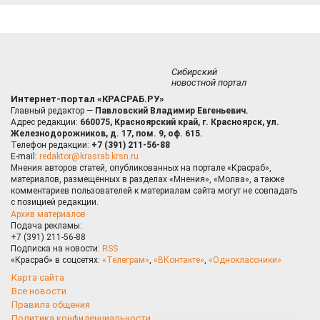
Сибирский
новостной портал
Интернет-портал «КРАСРАБ.РУ»
Главный редактор —
Павловский Владимир Евгеньевич.
Адрес редакции:
660075, Красноярский край, г. Красноярск, ул.
Железнодорожников, д. 17, пом. 9, оф. 615.
Телефон редакции:
+7 (391) 211-56-88
E-mail:
redaktor@krasrab.krsn.ru
Мнения авторов статей, опубликованных на портале «Красраб»,
материалов, размещённых в разделах «Мнения», «Молва», а также
комментариев пользователей к материалам сайта могут не совпадать
с позицией редакции.
Архив материалов
Подача рекламы:
+7 (391) 211-56-88
Подписка на новости:
RSS
«Красраб» в соцсетях:
«Телеграм»
,
«ВКонтакте»
,
«Одноклассники»
Карта сайта
Все новости
Правила общения
Политика конфиденциальности