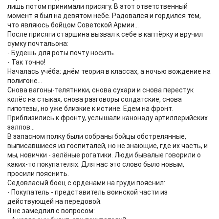
лишь потом принимали присягу. В этот ответственный
момент я был на девятом небе. Радовался и гордился тем,
что являюсь бойцом Советской Армии...
После присяги старшина вызвал к себе в каптёрку и вручил
сумку почтальона:
- Будешь для роты почту носить.
- Так точно!
Началась учёба: днём теория в классах, а ночью вождение на
полигоне...
Снова вагоны-телятники, снова сухари и снова перестук
колёс на стыках, снова разговоры солдатские, снова
гипотезы, но уже близкие к истине. Едем на фронт.
Приблизились к фронту, услышали канонаду артиллерийских
залпов...
В запасном полку были собраны бойцы обстрелянные,
выписавшиеся из госпиталей, но не знающие, где их часть, и
мы, новички - зелёные рогатики. Люди бывалые говорили о
каких-то покупателях. Для нас это слово было новым,
просили пояснить.
Седовласый боец с орденами на груди пояснил:
- Покупатель - представитель воинской части из
действующей на передовой.
Я не замедлил с вопросом: