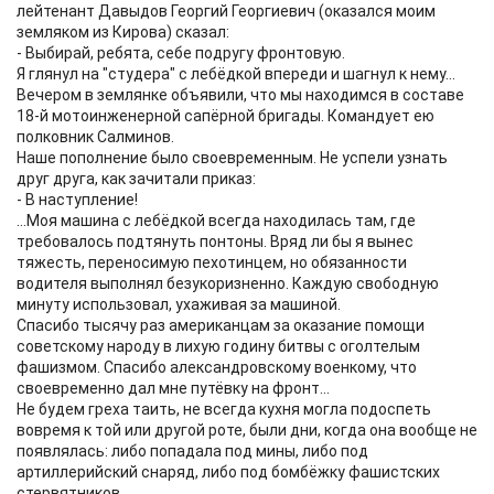
лейтенант Давыдов Георгий Георгиевич (оказался моим
земляком из Кирова) сказал:
- Выбирай, ребята, себе подругу фронтовую.
Я глянул на "студера" с лебёдкой впереди и шагнул к нему...
Вечером в землянке объявили, что мы находимся в составе
18-й мотоинженерной сапёрной бригады. Командует ею
полковник Салминов.
Наше пополнение было своевременным. Не успели узнать
друг друга, как зачитали приказ:
- В наступление!
...Моя машина с лебёдкой всегда находилась там, где
требовалось подтянуть понтоны. Вряд ли бы я вынес
тяжесть, переносимую пехотинцем, но обязанности
водителя выполнял безукоризненно. Каждую свободную
минуту использовал, ухаживая за машиной.
Спасибо тысячу раз американцам за оказание помощи
советскому народу в лихую годину битвы с оголтелым
фашизмом. Спасибо александровскому военкому, что
своевременно дал мне путёвку на фронт...
Не будем греха таить, не всегда кухня могла подоспеть
вовремя к той или другой роте, были дни, когда она вообще не
появлялась: либо попадала под мины, либо под
артиллерийский снаряд, либо под бомбёжку фашистских
стервятников.