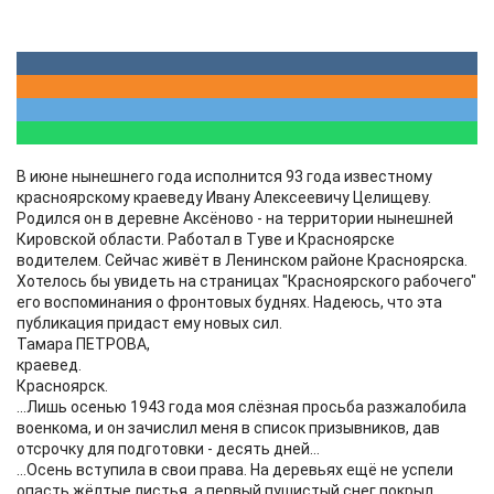
В июне нынешнего года исполнится 93 года известному
красноярскому краеведу Ивану Алексеевичу Целищеву.
Родился он в деревне Аксёново - на территории нынешней
Кировской области. Работал в Туве и Красноярске
водителем. Сейчас живёт в Ленинском районе Красноярска.
Хотелось бы увидеть на страницах "Красноярского рабочего"
его воспоминания о фронтовых буднях. Надеюсь, что эта
публикация придаст ему новых сил.
Тамара ПЕТРОВА,
краевед.
Красноярск.
...Лишь осенью 1943 года моя слёзная просьба разжалобила
военкома, и он зачислил меня в список призывников, дав
отсрочку для подготовки - десять дней...
...Осень вступила в свои права. На деревьях ещё не успели
опасть жёлтые листья, а первый пушистый снег покрыл