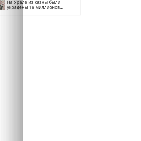
На Урале из казны были
украдены 18 миллионов
рублей