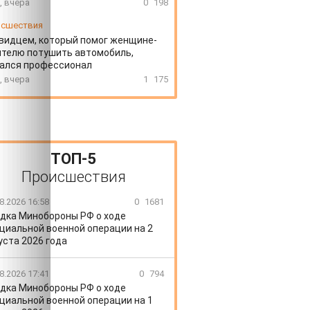
, вчера
0
198
сшествия
видцем, который помог женщине-
телю потушить автомобиль,
зался профессионал
, вчера
1
175
ТОП-5
Происшествия
8.2026 16:58
0
1681
дка Минобороны РФ о ходе
циальной военной операции на 2
уста 2026 года
8.2026 17:41
0
794
дка Минобороны РФ о ходе
циальной военной операции на 1