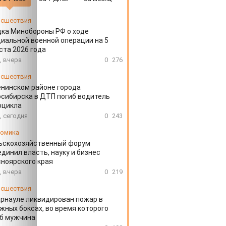
сшествия
ка Минобороны РФ о ходе
иальной военной операции на 5
ста 2026 года
, вчера
0
276
сшествия
енинском районе города
сибирска в ДТП погиб водитель
оцикла
, сегодня
0
243
омика
ьскохозяйственный форум
динил власть, науку и бизнес
ноярского края
, вчера
0
219
сшествия
арнауле ликвидирован пожар в
жных боксах, во время которого
иб мужчина