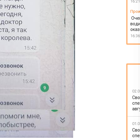
16:21
Прои
Оче
води
ока
16:36
02.0
Сво
спе
авг
01.0
Сво
спе