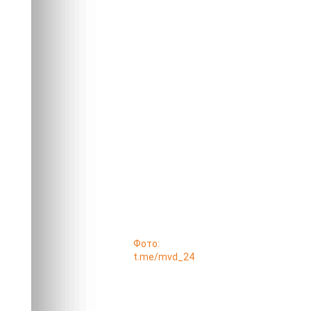
Фото:
t.me/mvd_24