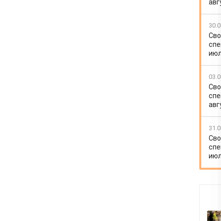
авг
30.0
Сво
спе
июл
03.0
Сво
спе
авг
31.0
Сво
спе
июл