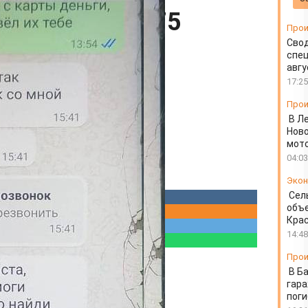
перевела ему 75
Прои
Свод
спец
авгу
17:25
Прои
В Л
Ново
мот
04:03
Экон
Сел
объе
Крас
14:48
Прои
В Б
гара
пог