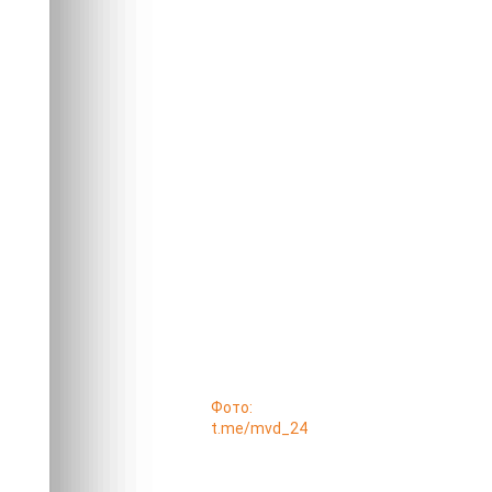
Фото:
t.me/mvd_24