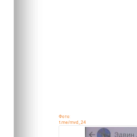
Фото:
t.me/mvd_24