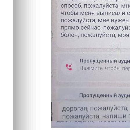
Фото:
t.me/mvd_24