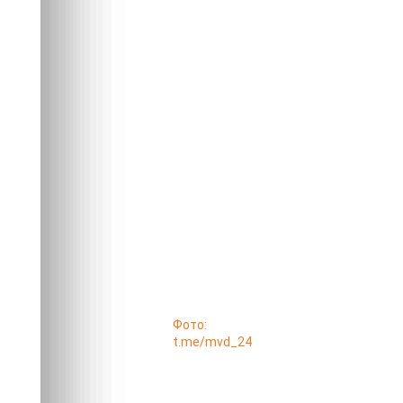
Фото:
t.me/mvd_24