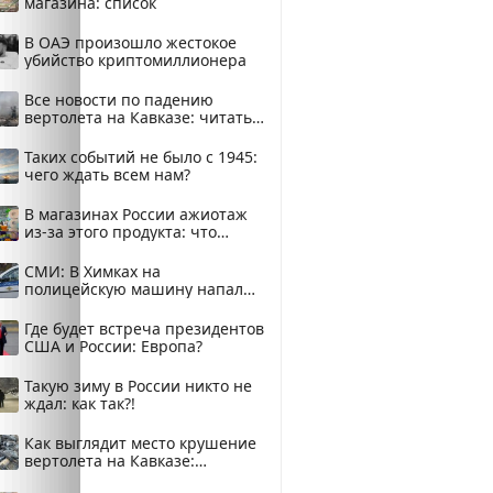
магазина: список
В ОАЭ произошло жестокое
убийство криптомиллионера
Все новости по падению
вертолета на Кавказе: читать
здесь
Таких событий не было с 1945:
чего ждать всем нам?
В магазинах России ажиотаж
из-за этого продукта: что
купить?
СМИ: В Химках на
полицейскую машину напали
и подожгли.
Где будет встреча президентов
США и России: Европа?
Такую зиму в России никто не
ждал: как так?!
Как выглядит место крушение
вертолета на Кавказе:
смотреть