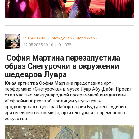
id314306805
|
Между нами, девочками
12.05.2025 19:10
|
0
878
София Мартина перезапустила
образ Снегурочки в окружении
шедевров Лувра
Юная артистка София Мартина представила арт-
перформанс «Снегурочка» в музее Лувр Абу-Даби. Проект
стал частью международной программной инициативы
«Рефрейминг русской традиции у культуры»
продюсерского центра Лаборатория Будущего, удивив
зрителей синтезом мифа, архитектуры и современного
искусства. ...