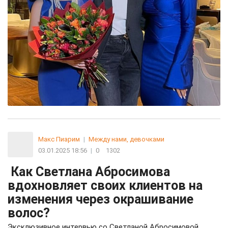
Макс Пиарим
|
Между нами, девочками
03.01.2025 18:56
|
0
1302
Как Светлана Абросимова
вдохновляет своих клиентов на
изменения через окрашивание
волос?
Эксклюзивное интервью со Светланой Абросимовой,