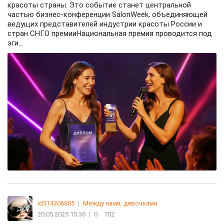
красоты страны. Это событие станет центральной
частью бизнес-конференции SalonWeek, объединяющей
ведущих представителей индустрии красоты России и
стран СНГ.О премииНациональная премия проводится под
эги...
id314306805
|
Между нами, девочками
20.05.2025 15:36
|
0
702