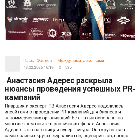
Павел Фролов
|
Между нами, девочками
13.02.2025 16:19
|
0
535
Анастасия Адерес раскрыла
нюансы проведения успешных PR-
кампаний
Пиарщик и эксперт ТВ Анастасия Адерес поделилась
инсайтами о проведении PR-кампаний для бизнеса и
некоммерческих организаций. Ее статьи основаны на
многолетнем опыте в различных сферах. Анастасия
Адерес - это настоящая супер-фигура! Она крутится в
самых разных кругах: журналистов, сценаристов, продю...