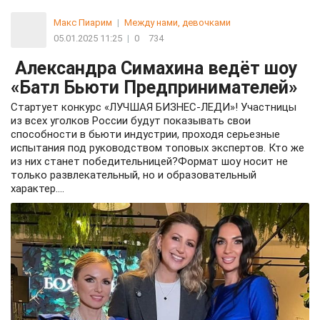
Макс Пиарим
|
Между нами, девочками
05.01.2025 11:25
|
0
734
Александра Симахина ведёт шоу
«Батл Бьюти Предпринимателей»
Стартует конкурс «ЛУЧШАЯ БИЗНЕС-ЛЕДИ»! Участницы
из всех уголков России будут показывать свои
способности в бьюти индустрии, проходя серьезные
испытания под руководством топовых экспертов. Кто же
из них станет победительницей?Формат шоу носит не
только развлекательный, но и образовательный
характер....