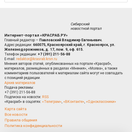
Сибирский
новостной портал
Интернет-портал «КРАСРАБ.РУ»
Главный редактор —
Павловский Владимир Евгеньевич.
Адрес редакции:
660075, Красноярский край, г. Красноярск, ул.
Железнодорожников, д. 17, пом. 9, оф. 615.
Телефон редакции:
+7 (391) 211-56-88
E-mail:
redaktor@krasrab.krsn.ru
Мнения авторов статей, опубликованных на портале «Красраб»,
материалов, размещённых в разделах «Мнения», «Молва», а также
комментариев пользователей к материалам сайта могут не совпадать
с позицией редакции.
Архив материалов
Подача рекламы:
+7 (391) 211-56-88
Подписка на новости:
RSS
«Красраб» в соцсетях:
«Телеграм»
,
«ВКонтакте»
,
«Одноклассники»
Карта сайта
Все новости
Правила общения
Политика конфиденциальности