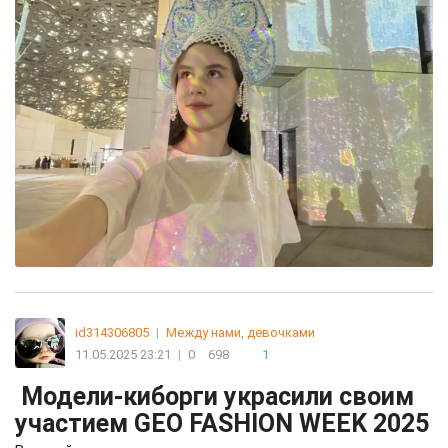
id314306805
|
Между нами, девочками
11.05.2025 23:21
|
0
698
1
Модели-киборги украсили своим
участием GEO FASHION WEEK 2025