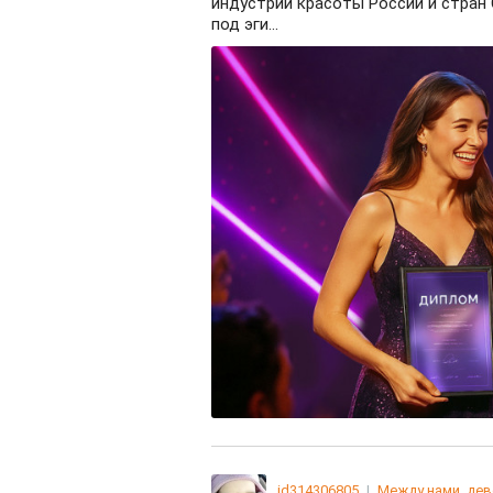
индустрии красоты России и стран
под эги...
id314306805
|
Между нами, де