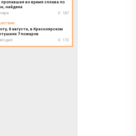
 пропавшая во время сплава по
ан, найдена
вчера
0
187
шествия
оту, 8 августа, в Красноярском
отушили 7 пожаров
сегодня
0
172