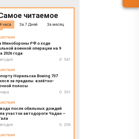
Самое читаемое
4 часа
За 7 Дней
За месяц
шествия
а Минобороны РФ о ходе
льной военной операции на 9
а 2026 года
сегодня
0
541
шествия
опорту Норильска Boeing 737
ился за пределы взлётно-
очной полосы
вчера
0
301
шествия
 вода после обильных дождей
ла участок автодороги Чадан –
Тала
сегодня
0
204
шествия