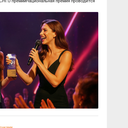
 СНГ.О премииНациональная премия проводится
вочками