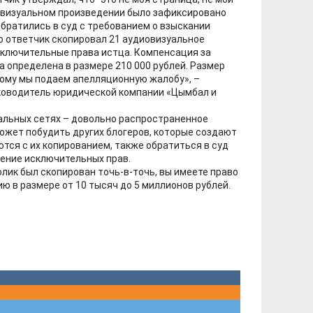
иовизуальном произведении было зафиксировано
обратились в суд с требованием о взыскании
то ответчик скопировал 21 аудиовизуальное
сключительные права истца. Компенсация за
 определена в размере 210 000 рублей. Размер
тому мы подаем апелляционную жалобу», –
ководитель юридической компании «Цымбал и
альных сетях – довольно распространенное
ожет побудить других блогеров, которые создают
тся с их копированием, также обратиться в суд
ение исключительных прав.
лик был скопирован точь-в-точь, вы имеете право
ю в размере от 10 тысяч до 5 миллионов рублей.