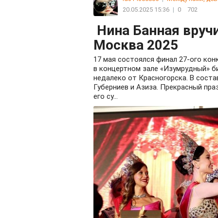
20.05.2025 15:36
|
0
702
Нина Банная вруч
Москва 2025
17 мая состоялся финал 27-ого ко
в концертном зале «Изумрудный» б
недалеко от Красногорска. В сост
Губерниев и Азиза. Прекрасный пр
его су...