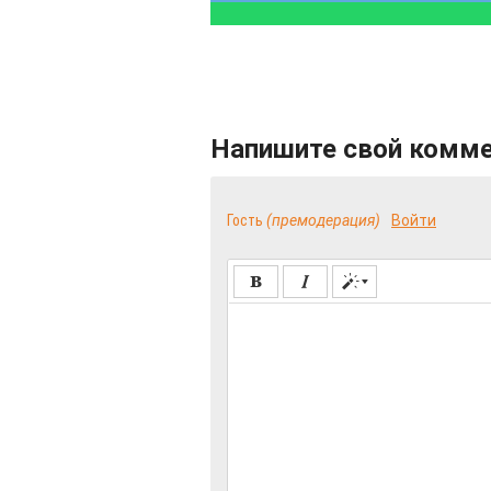
Напишите свой комм
Гость
(премодерация)
Войти