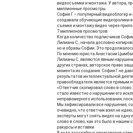
видеосъемки и монтажа. У автора, п
миллионные просмотры.
София Г. – популярный видеоблогер и
создавала обучающие видеоролики в
съемке и монтажу видео через прило
7 миллионов просмотров.
Когда количество подписчиков Софии 
Лилиана С., начала дословно копиров
но и образы Софии. Это продолжалось
По мнению юриста Анастасии Цымбал
Лилианы С. являются явным нарушение
других странах, авторское право за
момента их создания. София Г. не да
результатов интеллектуальной деяте
правообладателя является прямым н
«Ответчик скопировал слово в слово
стало известно о нарушении его искл
неправомерного использования, поск
Мы зафиксировали все нарушения, со
очевидно, что ответчик взял не идею
эксперты могут снять видео на одну и
слово в слово, как это было в нашем 
ракурсы и вставки.
В ходе досудебных переговоров ответ