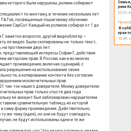
Семья,
рава которого были нарушены, ролики собирают
реке К
22:01, 
 специалист по монтажу, в течение нескольких лет
 TikTok, посвященные пошаговому обучению
Проис
жение CapCut. Каждый из роликов собирал от 1 до
В субб
крае п
Г. заметно возросло, другой видеоблогер –
10:49, 
ать её видео. Были скопированы не только текст,
 на протяжении двух лет.
, представляющей интересы Софии Г., действия
м авторских прав. В России, как и во многих
щищает произведения, включая сценарий, с
вала разрешения на использование своих
льности, а копирование контента без согласия
арушением исключительных прав.
 21 тик-ток нашего доверителя. Моему доверителю
ючительных прав только спустя два года
ольку её аккаунт был заблокирован нарушителем.
ставили сравнительную таблицу, из которой
, а саму форму произведения. Действительно,
 ту же тему (идея), но они не будут совпадать
случае, не будут использованы одни и те же
чик утверждал, что "это не моя страница, не мои