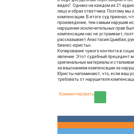
видео". Однако на каждом из 21 ауд
лицо и образ ответчика. Поэтому мы 
компенсации. В итоге суд признал, ч
произведение, тем самым нарушив и
нарушение исключительных прав была
компенсации нас не устраивает, поэ
рассказывает Анастасия Цымбал, ру
бизнес-юристы».
Копирование чужого контента в соци
явление. Этот судебный прецедент м
оригинальные материалы и сталкиваю
за взысканием компенсации за наруш
Юристы напоминают, что, если ваш ро
требовать от нарушителя компенсаци
Комментировать