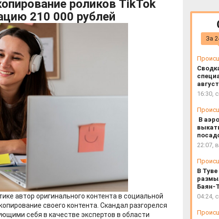
копирование роликов TikTok
ацию 210 000 рублей
За 2
Проис
Сводк
специа
август
16:30, 
Проис
В аэр
выкат
посад
22:07, 
Проис
В Туве
размы
Баян-
тике автор оригинального контента в социальной
04:24, 
копирование своего контента. Скандал разгорелся
Проис
ющими себя в качестве экспертов в области