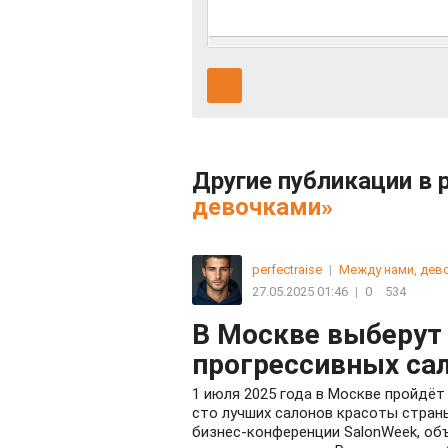
Другие публикации в 
девочками»
perfectraise
|
Между нами, дев
27.05.2025 01:46
|
0
534
В Москве выберут
прогрессивных са
1 июля 2025 года в Москве пройдёт
сто лучших салонов красоты стран
бизнес-конференции SalonWeek, о