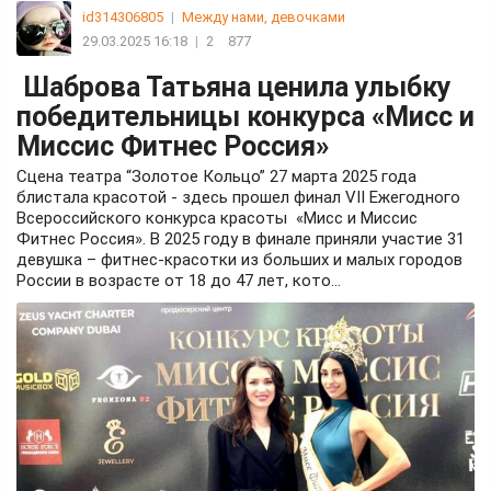
id314306805
|
Между нами, девочками
29.03.2025 16:18
|
2
877
Шаброва Татьяна ценила улыбку
победительницы конкурса «Мисс и
Миссис Фитнес Россия»
Сцена театра “Золотое Кольцо” 27 марта 2025 года
блистала красотой - здесь прошел финал VII Ежегодного
Всероссийского конкурса красоты «Мисс и Миссис
Фитнес Россия». В 2025 году в финале приняли участие 31
девушка – фитнес-красотки из больших и малых городов
России в возрасте от 18 до 47 лет, кото...