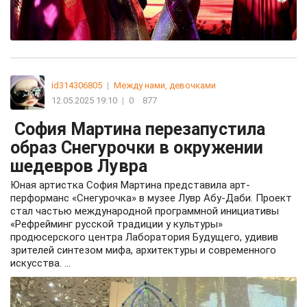
id314306805
|
Между нами, девочками
12.05.2025 19:10
|
0
877
София Мартина перезапустила
образ Снегурочки в окружении
шедевров Лувра
Юная артистка София Мартина представила арт-
перформанс «Снегурочка» в музее Лувр Абу-Даби. Проект
стал частью международной программной инициативы
«Рефрейминг русской традиции у культуры»
продюсерского центра Лаборатория Будущего, удивив
зрителей синтезом мифа, архитектуры и современного
искусства. ...