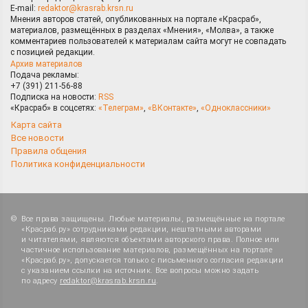
E-mail:
redaktor@krasrab.krsn.ru
Мнения авторов статей, опубликованных на портале «Красраб»,
материалов, размещённых в разделах «Мнения», «Молва», а также
комментариев пользователей к материалам сайта могут не совпадать
с позицией редакции.
Архив материалов
Подача рекламы:
+7 (391) 211-56-88
Подписка на новости:
RSS
«Красраб» в соцсетях:
«Телеграм»
,
«ВКонтакте»
,
«Одноклассники»
Карта сайта
Все новости
Правила общения
Политика конфиденциальности
Все права защищены. Любые материалы, размещённые на портале
«Красраб.ру» сотрудниками редакции, нештатными авторами
и читателями, являются объектами авторского права. Полное или
частичное использование материалов, размещённых на портале
«Красраб.ру», допускается только с письменного согласия редакции
с указанием ссылки на источник. Все вопросы можно задать
по адресу
redaktor@krasrab.krsn.ru
.