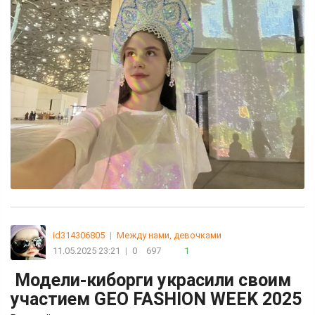
id314306805
|
Между нами, девочками
11.05.2025 23:21
|
0
697
1
Модели-киборги украсили своим
участием GEO FASHION WEEK 2025