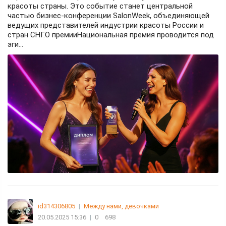
красоты страны. Это событие станет центральной
частью бизнес-конференции SalonWeek, объединяющей
ведущих представителей индустрии красоты России и
стран СНГ.О премииНациональная премия проводится под
эги...
id314306805
|
Между нами, девочками
20.05.2025 15:36
|
0
698