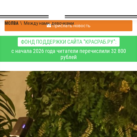
МОЛВА
\
Между нами, девочками
Прислать новость
ФОНД ПОДДЕРЖКИ САЙТА "КРАСРАБ.РУ":
с начала 2026 года читатели перечислили 32 800
рублей
id314306805
|
Между нами, девочками
24.10.2024 13:22
|
0
688
Свадьба под грифом
"секретно"