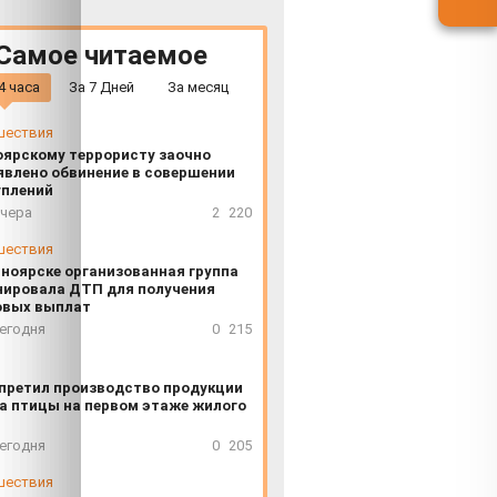
Самое читаемое
4 часа
За 7 Дней
За месяц
шествия
оярскому террористу заочно
явлено обвинение в совершении
уплений
вчера
2
220
шествия
сноярске организованная группа
нировала ДТП для получения
овых выплат
сегодня
0
215
апретил производство продукции
а птицы на первом этаже жилого
сегодня
0
205
шествия