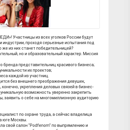
ДИ»! Участницы из всех уголков России будут
и индустрии, проходя серьезные испытания под
о же из них станет победительницей?
ательный, но и образовательный характер. Миссия
го бренда представительниц красивого бизнеса;
уникальности их проектов;
неса каждой из участниц.
одится без внешнего преображения девушек,
 конечно, укрепления деловых связей в бизнес-
 уникальную возможность уверенно закрепить
ны, заявить о себе на многомиллионную аудиторию
ециалист по охране труда, а сейчас владелица
а юге Москвы.
ыла свой салон "Podfenom" по выпрямлению и