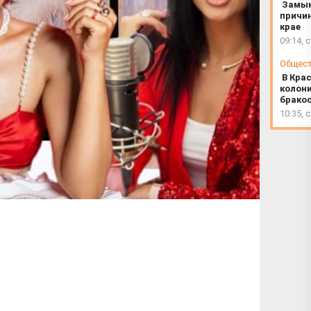
Замык
причи
крае
09:14, 
Общес
В Кра
колони
брако
10:35, 