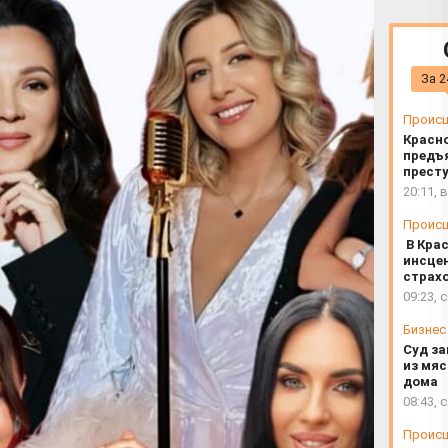
 ведёт шоу «Батл Бьюти
За 2
Проис
Красн
предъ
прест
20:11, 
Проис
В Кра
инсце
страх
09:23, 
Бизнес
Суд з
из мяс
дома
08:43, 
Проис