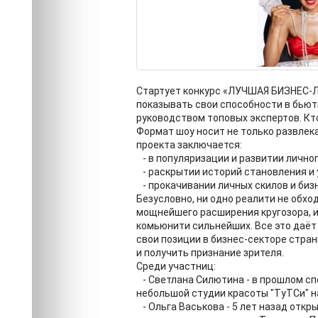
Стартует конкурс «ЛУЧШАЯ БИЗНЕС-ЛЕ
показывать свои способности в бьют
руководством топовых экспертов. Кт
Формат шоу носит не только развлек
проекта заключается:
- в популяризации и развитии лично
- раскрытии историй становления и 
- прокачивании личных скилов и биз
Безусловно, ни одно реалити не обх
мощнейшего расширения кругозора, и,
комьюнити сильнейших. Все это даёт
свои позиции в бизнес-секторе стра
и получить признание зрителя.
Среди участниц:
- Светлана Силютина - в прошлом сп
небольшой студии красоты "ТуТСи" н
- Ольга Васькова - 5 лет назад откр