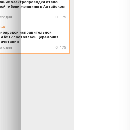
ание электропроводки стало
ной гибели женщины в Алтайском
сегодня
0
175
тво
сноярской исправительной
и № 17 состоялась церемония
сочетания
сегодня
0
175