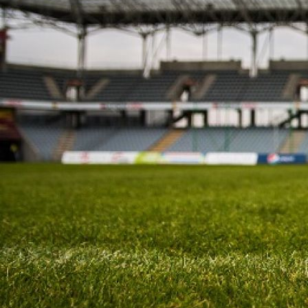
Разделить увлечение своего мужчины просмотром
спортивных событий готовы 73% опрошенных
женщин. Вот только четверть из них (28,4%) уверены,
что их избранник не считает женскую компанию
подходящей для просмотра матчей и соревнований,
об этом свидетельствуют данные исследования*
среди 1243 респондентов женского пола в возрасте
от 21 до 50 лет.