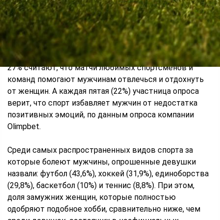
Спорт – это алиби. 34% женщин, чьи мужья и вторые
половинки регулярно следят за событиями спорта,
уверены, что мужчины используют спортивные
трансляции только как повод для встречи с друзьями.
27% считают, что матчи любимых спортсменов и
команд помогают мужчинам отвлечься и отдохнуть
от женщин. А каждая пятая (22%) участница опроса
верит, что спорт избавляет мужчин от недостатка
позитивных эмоций, по данным опроса компании
Olimpbet.
Среди самых распространенных видов спорта за
которые болеют мужчины, опрошенные девушки
назвали: футбол (43,6%), хоккей (31,9%), единоборства
(29,8%), баскетбол (10%) и теннис (8,8%). При этом,
доля замужних женщин, которые полностью
одобряют подобное хобби, сравнительно ниже, чем