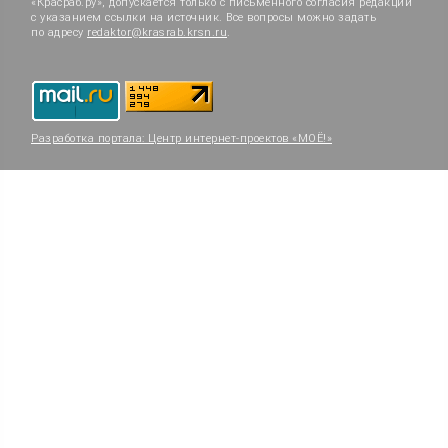
«Красраб.ру», допускается только с письменного согласия редакции
с указанием ссылки на источник. Все вопросы можно задать
по адресу
redaktor@krasrab.krsn.ru
.
Разработка портала:
Центр интернет-проектов «МОЁ!»