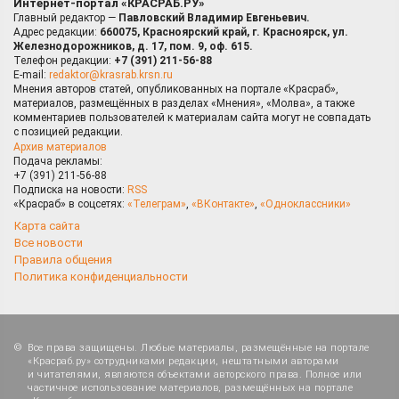
Интернет-портал «КРАСРАБ.РУ»
Главный редактор —
Павловский Владимир Евгеньевич.
Адрес редакции:
660075, Красноярский край, г. Красноярск, ул.
Железнодорожников, д. 17, пом. 9, оф. 615.
Телефон редакции:
+7 (391) 211-56-88
E-mail:
redaktor@krasrab.krsn.ru
Мнения авторов статей, опубликованных на портале «Красраб»,
материалов, размещённых в разделах «Мнения», «Молва», а также
комментариев пользователей к материалам сайта могут не совпадать
с позицией редакции.
Архив материалов
Подача рекламы:
+7 (391) 211-56-88
Подписка на новости:
RSS
«Красраб» в соцсетях:
«Телеграм»
,
«ВКонтакте»
,
«Одноклассники»
Карта сайта
Все новости
Правила общения
Политика конфиденциальности
Все права защищены. Любые материалы, размещённые на портале
«Красраб.ру» сотрудниками редакции, нештатными авторами
и читателями, являются объектами авторского права. Полное или
частичное использование материалов, размещённых на портале