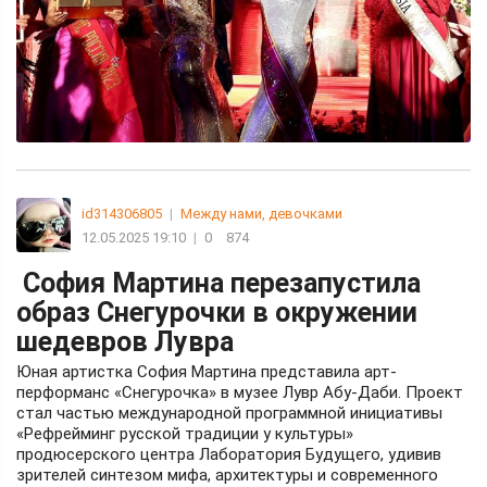
id314306805
|
Между нами, девочками
12.05.2025 19:10
|
0
874
София Мартина перезапустила
образ Снегурочки в окружении
шедевров Лувра
Юная артистка София Мартина представила арт-
перформанс «Снегурочка» в музее Лувр Абу-Даби. Проект
стал частью международной программной инициативы
«Рефрейминг русской традиции у культуры»
продюсерского центра Лаборатория Будущего, удивив
зрителей синтезом мифа, архитектуры и современного