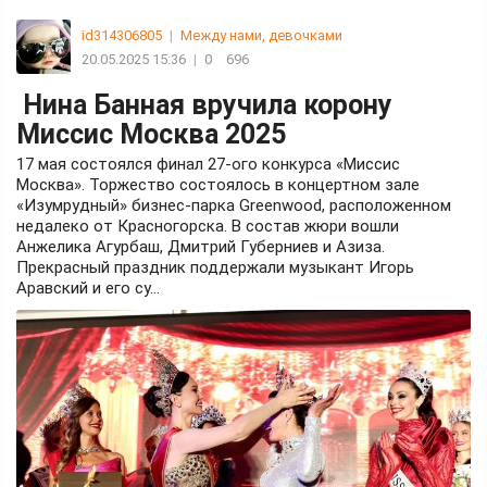
id314306805
|
Между нами, девочками
20.05.2025 15:36
|
0
696
Нина Банная вручила корону
Миссис Москва 2025
17 мая состоялся финал 27-ого конкурса «Миссис
Москва». Торжество состоялось в концертном зале
«Изумрудный» бизнес-парка Greenwood, расположенном
недалеко от Красногорска. В состав жюри вошли
Анжелика Агурбаш, Дмитрий Губерниев и Азиза.
Прекрасный праздник поддержали музыкант Игорь
Аравский и его су...