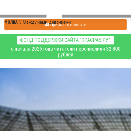
МОЛВА
\
Между нами, девочками
Прислать новость
ФОНД ПОДДЕРЖКИ САЙТА "КРАСРАБ.РУ":
с начала 2026 года читатели перечислили 32 800
рублей
id314306805
|
Между нами, девочками
22.11.2024 18:17
|
0
481
15% россиянок согласны
отправиться на свидание
на стадион