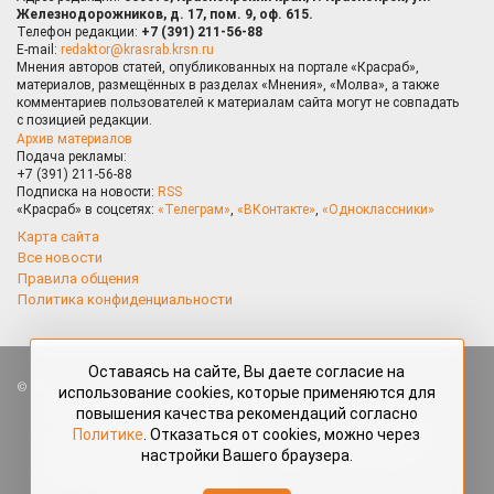
Железнодорожников, д. 17, пом. 9, оф. 615.
Телефон редакции:
+7 (391) 211-56-88
E-mail:
redaktor@krasrab.krsn.ru
Мнения авторов статей, опубликованных на портале «Красраб»,
материалов, размещённых в разделах «Мнения», «Молва», а также
комментариев пользователей к материалам сайта могут не совпадать
с позицией редакции.
Архив материалов
Подача рекламы:
+7 (391) 211-56-88
Подписка на новости:
RSS
«Красраб» в соцсетях:
«Телеграм»
,
«ВКонтакте»
,
«Одноклассники»
Карта сайта
Все новости
Правила общения
Политика конфиденциальности
Оставаясь на сайте, Вы даете согласие на
Все права защищены. Любые материалы, размещённые на портале
использование cookies, которые применяются для
«Красраб.ру» сотрудниками редакции, нештатными авторами
повышения качества рекомендаций согласно
и читателями, являются объектами авторского права. Полное или
Политике
. Отказаться от cookies, можно через
частичное использование материалов, размещённых на портале
настройки Вашего браузера.
«Красраб.ру», допускается только с письменного согласия редакции
с указанием ссылки на источник. Все вопросы можно задать
по адресу
redaktor@krasrab.krsn.ru
.