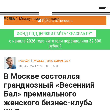
МОЛВА
\
Между нами, девочками
Прислать новость
ФОНД ПОДДЕРЖКИ САЙТА "КРАСРАБ.РУ":
с начала 2026 года читатели перечислили 32 800
рублей
news24
|
Между нами, девочками
30.04.2024 17:09
|
0
1503
В Москве состоялся
грандиозный «Весенний
Бал» премиального
женского бизнес-клуба