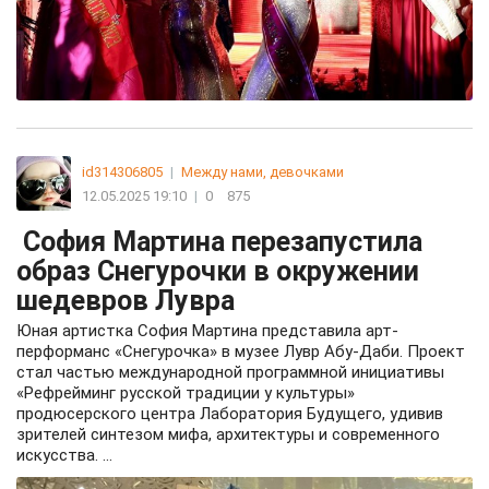
id314306805
|
Между нами, девочками
12.05.2025 19:10
|
0
875
София Мартина перезапустила
образ Снегурочки в окружении
шедевров Лувра
Юная артистка София Мартина представила арт-
перформанс «Снегурочка» в музее Лувр Абу-Даби. Проект
стал частью международной программной инициативы
«Рефрейминг русской традиции у культуры»
продюсерского центра Лаборатория Будущего, удивив
зрителей синтезом мифа, архитектуры и современного
искусства. ...