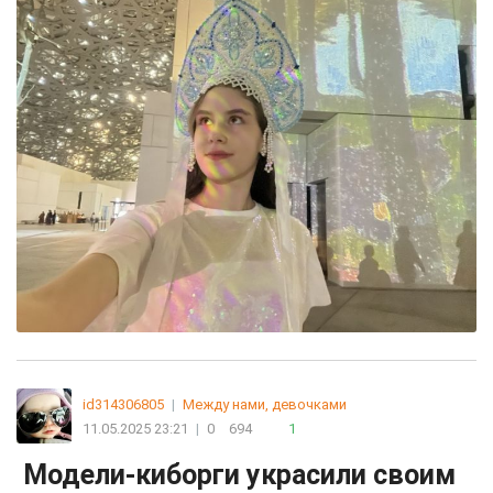
id314306805
|
Между нами, девочками
11.05.2025 23:21
|
0
694
1
Модели-киборги украсили своим