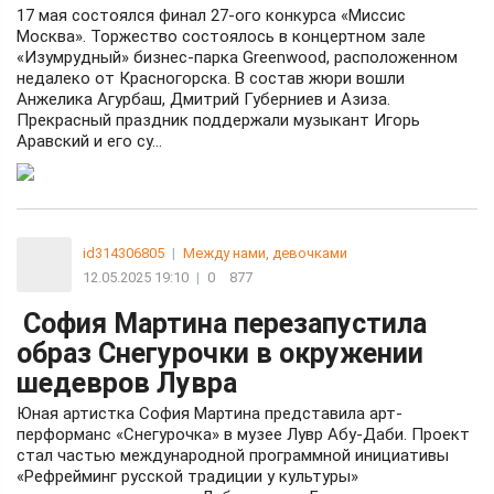
17 мая состоялся финал 27-ого конкурса «Миссис
Москва». Торжество состоялось в концертном зале
«Изумрудный» бизнес-парка Greenwood, расположенном
недалеко от Красногорска. В состав жюри вошли
Анжелика Агурбаш, Дмитрий Губерниев и Азиза.
Прекрасный праздник поддержали музыкант Игорь
Аравский и его су...
id314306805
|
Между нами, девочками
12.05.2025 19:10
|
0
877
София Мартина перезапустила
образ Снегурочки в окружении
шедевров Лувра
Юная артистка София Мартина представила арт-
перформанс «Снегурочка» в музее Лувр Абу-Даби. Проект
стал частью международной программной инициативы
«Рефрейминг русской традиции у культуры»