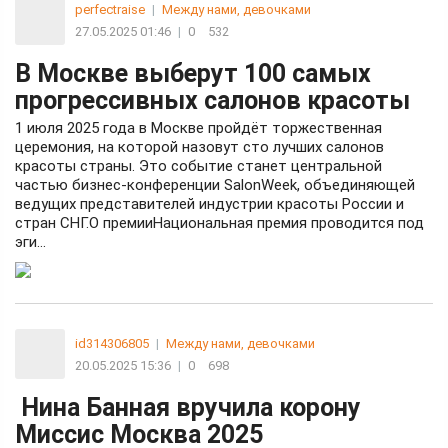
perfectraise
|
Между нами, девочками
27.05.2025 01:46
|
0
532
В Москве выберут 100 самых
прогрессивных салонов красоты
1 июля 2025 года в Москве пройдёт торжественная
церемония, на которой назовут сто лучших салонов
красоты страны. Это событие станет центральной
частью бизнес-конференции SalonWeek, объединяющей
ведущих представителей индустрии красоты России и
стран СНГ.О премииНациональная премия проводится под
эги...
id314306805
|
Между нами, девочками
20.05.2025 15:36
|
0
698
Нина Банная вручила корону
Миссис Москва 2025