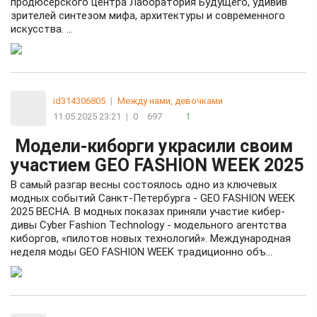
продюсерского центра Лаборатория Будущего, удивив
зрителей синтезом мифа, архитектуры и современного
искусства. ...
id314306805
|
Между нами, девочками
11.05.2025 23:21
|
0
697
1
Модели-киборги украсили своим
участием GEO FASHION WEEK 2025
В самый разгар весны состоялось одно из ключевых
модных событий Санкт-Петербурга - GEO FASHION WEEK
2025 BECHA. В модных показах приняли участие кибер-
дивы Cyber Fashion Tеchnology - модельного агентства
киборгов, «пилотов новых технологий». Международная
неделя моды GEO FASHION WEEK традиционно объ...