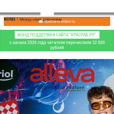
МОЛВА
\
Между нами, девочками
Прислать новость
ФОНД ПОДДЕРЖКИ САЙТА "КРАСРАБ.РУ":
с начала 2026 года читатели перечислили 32 800
рублей
id314306805
|
Между нами, девочками
05.05.2024 15:15
|
0
1749
1
Певица White Queen
отметила день рождения в
стиле морского
приключения