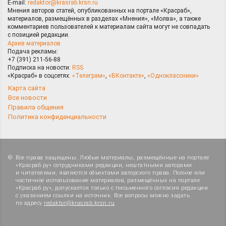
E-mail:
redaktor@krasrab.krsn.ru
Мнения авторов статей, опубликованных на портале «Красраб»,
материалов, размещённых в разделах «Мнения», «Молва», а также
комментариев пользователей к материалам сайта могут не совпадать
с позицией редакции.
Архив материалов
Подача рекламы:
+7 (391) 211-56-88
Подписка на новости:
RSS
«Красраб» в соцсетях:
«Телеграм»
,
«ВКонтакте»
,
«Одноклассники»
Карта сайта
Все новости
Правила общения
Политика конфиденциальности
Все права защищены. Любые материалы, размещённые на портале
«Красраб.ру» сотрудниками редакции, нештатными авторами
и читателями, являются объектами авторского права. Полное или
частичное использование материалов, размещённых на портале
«Красраб.ру», допускается только с письменного согласия редакции
с указанием ссылки на источник. Все вопросы можно задать
по адресу
redaktor@krasrab.krsn.ru
.