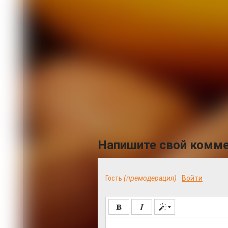
Комментировать
Напишите свой комм
Гость
(премодерация)
Войти