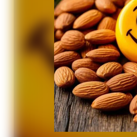
Зубам также нужно железо, а также 
утончение слоя слизистой, приводящ
железа и витамина B12 служит мясо.
Витамин С, которым богаты апельсин
процессы. Недостаток витамина С – в
выпадают зубы.
Зубам требуется нагрузка, её обесп
поддерживает здоровье дёсен и связ
кровоснабжение. Хорошим вариантов 
Их твёрдые волокна очищают зубы и 
Читайте также
08.08 10:59
Сложные операции на позвоночнике 
06.08 15:40
Врачи из 20-й красноярской больни
06.08 11:24
За минувшую неделю от присасывани
05.08 12:38
В августе «Поезд здоровья» отправит
03.08 16:30
Прокуратура проверила детскую боль
пациенткой