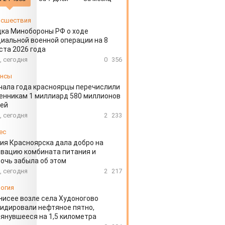
сшествия
ка Минобороны РФ о ходе
иальной военной операции на 8
ста 2026 года
, сегодня
0
356
ансы
чала года красноярцы перечислили
нникам 1 миллиард 580 миллионов
лей
, сегодня
2
233
ес
ия Красноярска дала добро на
вацию комбината питания и
очь забыла об этом
, сегодня
2
217
огия
нисее возле села Худоногово
идировали нефтяное пятно,
янувшееся на 1,5 километра