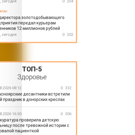
, сегодня
0
204
ансы
директора золотодобывающего
приятия передал курьерам
нников 12 миллионов рублей
, сегодня
0
202
ТОП-5
Здоровье
8.2026 08:12
0
332
асноярские десантники встретили
й праздник в донорских креслах
8.2026 16:30
0
306
куратура проверила детскую
ьницу после тревожной истории с
овалой пациенткой