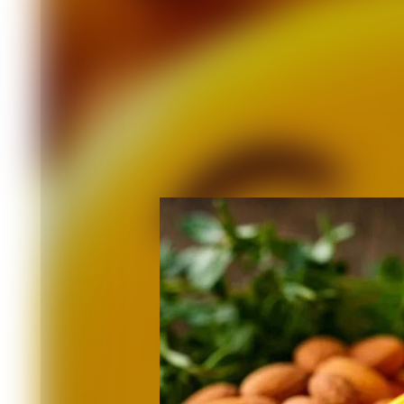
Лучшие друзья зубов - фтор и кальций
лосось, камбала и другие), грецкие ор
кальция: миндаль, фасоль и соя, кунж
(капуста, салат, особенно укроп, пет
Самый известный источник кальция -
особенно его твёрдые сорта. Они бо
зубную эмаль.