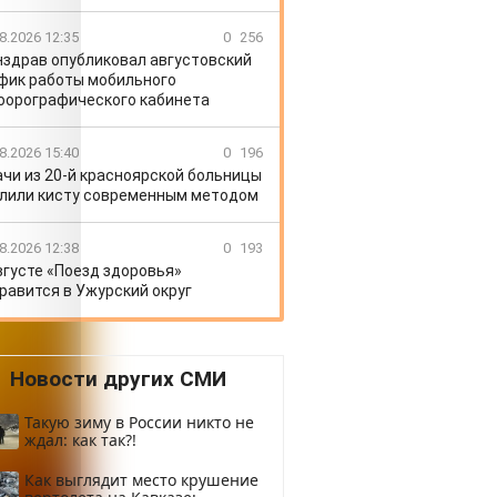
8.2026 12:35
0
256
здрав опубликовал августовский
фик работы мобильного
орографического кабинета
8.2026 15:40
0
196
ачи из 20-й красноярской больницы
лили кисту современным методом
8.2026 12:38
0
193
вгусте «Поезд здоровья»
равится в Ужурский округ
Новости других СМИ
Такую зиму в России никто не
ждал: как так?!
Как выглядит место крушение