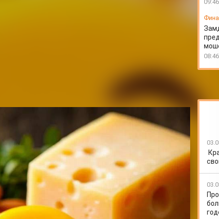
09:46
Фин
Зам
пред
моше
08:46
03.0
Кр
. Источники фтора: рыба (скумбрия, минтай, треска,
сво
ехи, хлеб из муки грубого помола, чай. Источники
ут, изюм, курага и другие сухофрукты, зеленые овощи
03.0
рушка, щавель).
Про
 молочные продукты, самым полезным является сыр,
бол
гаты казеином и фосфатами, которые восстанавливают
год