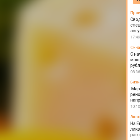
зубов
Прои
Свод
спец
авгу
17:49
Фин
С на
моше
руб
08:36
Бизн
Мэр
рено
напр
10:10
Экол
На Е
ликв
раст