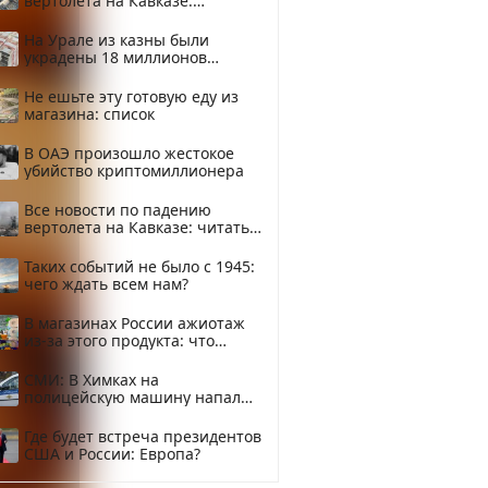
вертолета на Кавказе:
смотреть
На Урале из казны были
украдены 18 миллионов
рублей
Не ешьте эту готовую еду из
магазина: список
В ОАЭ произошло жестокое
убийство криптомиллионера
Все новости по падению
вертолета на Кавказе: читать
здесь
Таких событий не было с 1945:
чего ждать всем нам?
В магазинах России ажиотаж
из-за этого продукта: что
купить?
СМИ: В Химках на
полицейскую машину напали
и подожгли.
Где будет встреча президентов
США и России: Европа?