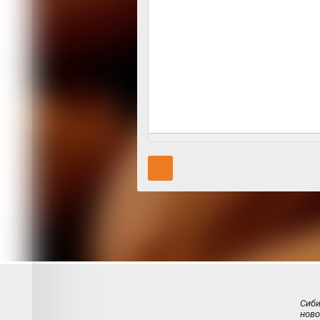
Сиб
ново