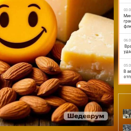
витамин B12, недостаток которого может вызвать
ее к появлению язв и воспалению языка. Источником
03.0
Мин
ы и болгарский перец, стимулирует обменные
гра
сем известная цинга, при которой кровоточат десны и
флю
ечивают грубоволокнистые продукты. Грубая пища
06.0
ок, закрепляющих в них зубы, стимулирует нормальное
Вр
будут овощи и фрукты, такие как редис или морковь.
уда
массируют десны.
05.0
В а
отп
выполнил нейрохирург БСМП в Ачинске
цы удалили кисту современным методом
я клещей пострадали 280 жителей Красноярского края
ся в Ужурский округ
ницу после тревожной истории с годовалой