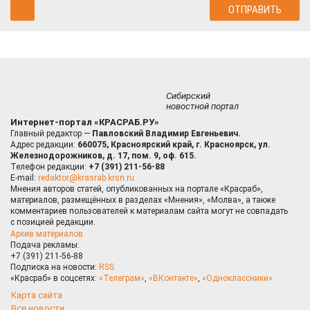
Сибирский
новостной портал
Интернет-портал «КРАСРАБ.РУ»
Главный редактор —
Павловский Владимир Евгеньевич.
Адрес редакции:
660075, Красноярский край, г. Красноярск, ул.
Железнодорожников, д. 17, пом. 9, оф. 615.
Телефон редакции:
+7 (391) 211-56-88
E-mail:
redaktor@krasrab.krsn.ru
Мнения авторов статей, опубликованных на портале «Красраб»,
материалов, размещённых в разделах «Мнения», «Молва», а также
комментариев пользователей к материалам сайта могут не совпадать
с позицией редакции.
Архив материалов
Подача рекламы:
+7 (391) 211-56-88
Подписка на новости:
RSS
«Красраб» в соцсетях:
«Телеграм»
,
«ВКонтакте»
,
«Одноклассники»
Карта сайта
Все новости