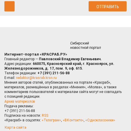
Сибирский
новостной портал
Интернет-портал «КРАСРАБ.РУ»
Главный редактор —
Павловский Владимир Евгеньевич.
Адрес редакции:
660075, Красноярский край, г. Красноярск, ул.
Железнодорожников, д. 17, пом. 9, оф. 615.
Телефон редакции:
+7 (391) 211-56-88
E-mail:
redaktor@krasrab.krsn.ru
Мнения авторов статей, опубликованных на портале «Красраб»,
материалов, размещённых в разделах «Мнения», «Молва», а также
комментариев пользователей к материалам сайта могут не совпадать
с позицией редакции.
Архив материалов
Подача рекламы:
+7 (391) 211-56-88
Подписка на новости:
RSS
«Красраб» в соцсетях:
«Телеграм»
,
«ВКонтакте»
,
«Одноклассники»
Карта сайта