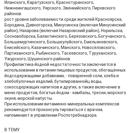
Иланского, Каратузского, Краснотуранского,
Нижнеингашского, Уярского, Эвенкийского, Пировского
районов.
рост уровня заболеваемости среди жителей Красноярска,
Бородина, Дивногорска, Минусинска (включая Минусинский
район), Назарова (включая Назаровский район), Норильска,
Сосновоборска, Балахтинского, Берёзовского, Богучанского,
Большемуртинского, Большеулуйского, Емельяновского,
Енисейского, Казачинского, Манского, Новосёловского,
Партизанского, Рыбинского, Тасеевского, Туруханского,
Ужурского, Шушенского районов.
Профилактика йодной недостаточности заключается в
использовании в питании пищевых продуктов, обогащённых
йодсодержащими добавками, - поваренной соли, хлеба и
хлебобулочных изделий, бутилированнойц воды,
сокосодержащих напитков и других, а также включение в
меню продуктов, богатых йодом - камбалы, трески, морского
окуня, морской капусты.
При использовании витаминно-минеральных комплексов
рекомендуется проконсультироваться с врачом,
напоминают в управлении Роспотребнадзора.
В ТЕМУ