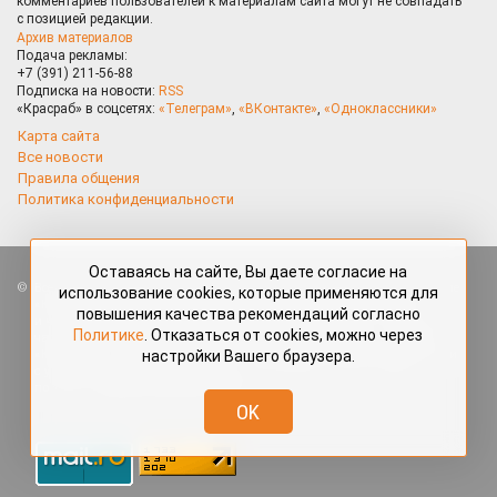
комментариев пользователей к материалам сайта могут не совпадать
с позицией редакции.
Архив материалов
Подача рекламы:
+7 (391) 211-56-88
Подписка на новости:
RSS
«Красраб» в соцсетях:
«Телеграм»
,
«ВКонтакте»
,
«Одноклассники»
Карта сайта
Все новости
Правила общения
Политика конфиденциальности
Оставаясь на сайте, Вы даете согласие на
Все права защищены. Любые материалы, размещённые на портале
использование cookies, которые применяются для
«Красраб.ру» сотрудниками редакции, нештатными авторами
повышения качества рекомендаций согласно
и читателями, являются объектами авторского права. Полное или
Политике
. Отказаться от cookies, можно через
частичное использование материалов, размещённых на портале
настройки Вашего браузера.
«Красраб.ру», допускается только с письменного согласия редакции
с указанием ссылки на источник. Все вопросы можно задать
по адресу
redaktor@krasrab.krsn.ru
.
OK